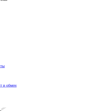
кты
т и обмен