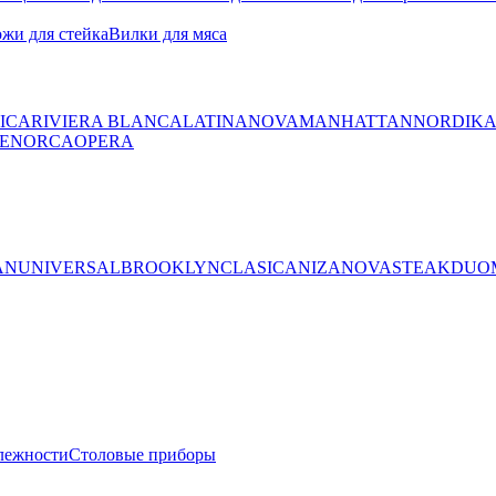
жи для стейка
Вилки для мяса
ICA
RIVIERA BLANCA
LATINA
NOVA
MANHATTAN
NORDIK
ENORCA
OPERA
AN
UNIVERSAL
BROOKLYN
CLASICA
NIZA
NOVA
STEAK
DUO
лежности
Столовые приборы