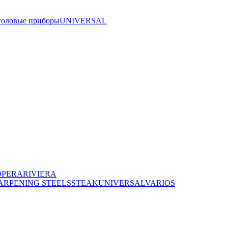
толовые приборы
UNIVERSAL
OPERA
RIVIERA
ARPENING STEELS
STEAK
UNIVERSAL
VARIOS