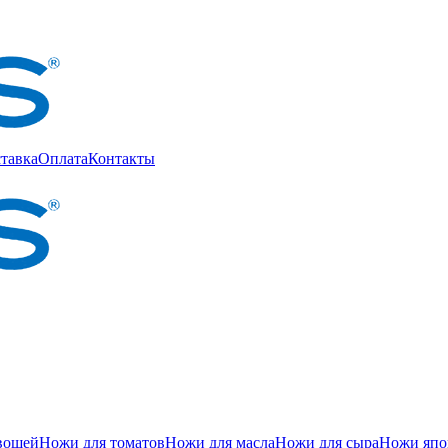
тавка
Оплата
Контакты
вощей
Ножи для томатов
Ножи для масла
Ножи для сыра
Ножи япон