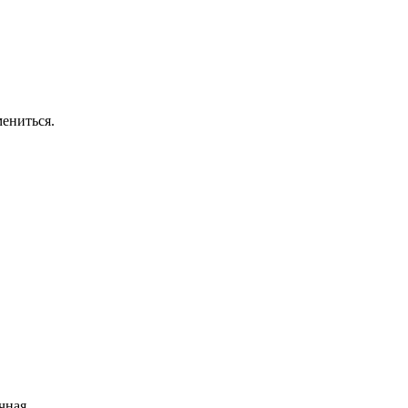
ениться.
чная