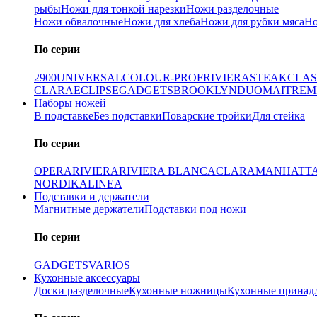
рыбы
Ножи для тонкой нарезки
Ножи разделочные
Ножи обвалочные
Ножи для хлеба
Ножи для рубки мяса
Но
По серии
2900
UNIVERSAL
COLOUR-PROF
RIVIERA
STEAK
CLAS
CLARA
ECLIPSE
GADGETS
BROOKLYN
DUO
MAITRE
M
Наборы ножей
В подставке
Без подставки
Поварские тройки
Для стейка
По серии
OPERA
RIVIERA
RIVIERA BLANCA
CLARA
MANHATT
NORDIKA
LINEA
Подставки и держатели
Магнитные держатели
Подставки под ножи
По серии
GADGETS
VARIOS
Кухонные аксессуары
Доски разделочные
Кухонные ножницы
Кухонные принад