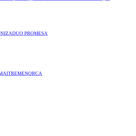
A
NIZA
DUO PRO
MESA
MAITRE
MENORCA