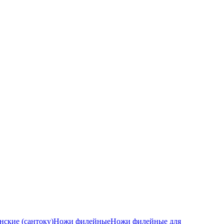
ские (сантоку)
Ножи филейные
Ножи филейные для