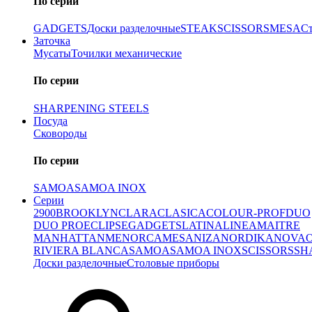
По серии
GADGETS
Доски разделочные
STEAK
SCISSORS
MESA
С
Заточка
Мусаты
Точилки механические
По серии
SHARPENING STEELS
Посуда
Сковороды
По серии
SAMOA
SAMOA INOX
Серии
2900
BROOKLYN
CLARA
CLASICA
COLOUR-PROF
DUO
DUO PRO
ECLIPSE
GADGETS
LATINA
LINEA
MAITRE
MANHATTAN
MENORCA
MESA
NIZA
NORDIKA
NOVA
RIVIERA BLANCA
SAMOA
SAMOA INOX
SCISSORS
SH
Доски разделочные
Столовые приборы