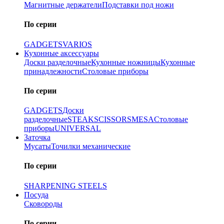
Магнитные держатели
Подставки под ножи
По серии
GADGETS
VARIOS
Кухонные аксессуары
Доски разделочные
Кухонные ножницы
Кухонные
принадлежности
Столовые приборы
По серии
GADGETS
Доски
разделочные
STEAK
SCISSORS
MESA
Столовые
приборы
UNIVERSAL
Заточка
Мусаты
Точилки механические
По серии
SHARPENING STEELS
Посуда
Сковороды
По серии