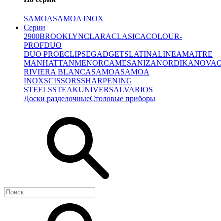
SAMOA
SAMOA INOX
Серии
2900
BROOKLYN
CLARA
CLASICA
COLOUR-
PROF
DUO
DUO PRO
ECLIPSE
GADGETS
LATINA
LINEA
MAITRE
MANHATTAN
MENORCA
MESA
NIZA
NORDIKA
NOVA
RIVIERA BLANCA
SAMOA
SAMOA
INOX
SCISSORS
SHARPENING
STEELS
STEAK
UNIVERSAL
VARIOS
Доски разделочные
Столовые приборы