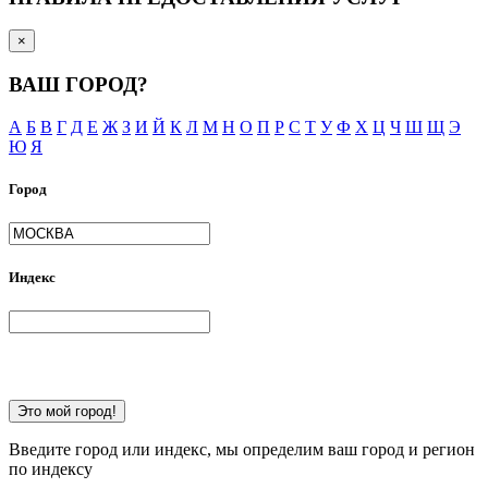
×
ВАШ ГОРОД?
А
Б
В
Г
Д
Е
Ж
З
И
Й
К
Л
М
Н
О
П
Р
С
Т
У
Ф
Х
Ц
Ч
Ш
Щ
Э
Ю
Я
Город
Индекс
Это мой город!
Введите город или индекс, мы определим ваш город и регион
по индексу