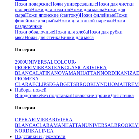
Ножи поварские
Ножи универсальные
Ножи для чистки
овощей
Ножи для томатов
Ножи для масла
Ножи для
сыра
Ножи японские (сантоку)
Ножи филейные
Ножи
филейные для рыбы
Ножи для тонкой нарезки
Ножи
разделочные
Ножи обвалочные
Ножи для хлеба
Ножи для рубки
мяса
Ножи для стейка
Вилки для мяса
По серии
2900
UNIVERSAL
COLOUR-
PROF
RIVIERA
STEAK
CLASICA
RIVIERA
BLANCA
LATINA
NOVA
MANHATTAN
NORDIKA
NIZA
PRO
MESA
CLARA
ECLIPSE
GADGETS
BROOKLYN
DUO
MAITRE
M
Наборы ножей
В подставке
Без подставки
Поварские тройки
Для стейка
По серии
OPERA
RIVIERA
RIVIERA
BLANCA
CLARA
MANHATTAN
UNIVERSAL
BROOKLY
NORDIKA
LINEA
Подставки и держатели