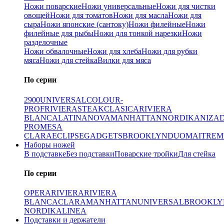
Ножи поварские
Ножи универсальные
Ножи для чистки
овощей
Ножи для томатов
Ножи для масла
Ножи для
сыра
Ножи японские (сантоку)
Ножи филейные
Ножи
филейные для рыбы
Ножи для тонкой нарезки
Ножи
разделочные
Ножи обвалочные
Ножи для хлеба
Ножи для рубки
мяса
Ножи для стейка
Вилки для мяса
По серии
2900
UNIVERSAL
COLOUR-
PROF
RIVIERA
STEAK
CLASICA
RIVIERA
BLANCA
LATINA
NOVA
MANHATTAN
NORDIKA
NIZA
PRO
MESA
CLARA
ECLIPSE
GADGETS
BROOKLYN
DUO
MAITRE
M
Наборы ножей
В подставке
Без подставки
Поварские тройки
Для стейка
По серии
OPERA
RIVIERA
RIVIERA
BLANCA
CLARA
MANHATTAN
UNIVERSAL
BROOKLY
NORDIKA
LINEA
Подставки и держатели