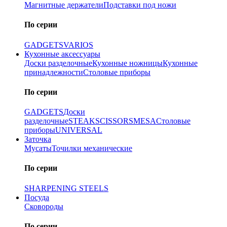
Магнитные держатели
Подставки под ножи
По серии
GADGETS
VARIOS
Кухонные аксессуары
Доски разделочные
Кухонные ножницы
Кухонные
принадлежности
Столовые приборы
По серии
GADGETS
Доски
разделочные
STEAK
SCISSORS
MESA
Столовые
приборы
UNIVERSAL
Заточка
Мусаты
Точилки механические
По серии
SHARPENING STEELS
Посуда
Сковороды
По серии