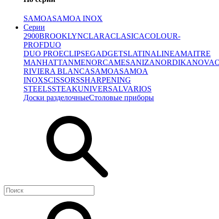
SAMOA
SAMOA INOX
Серии
2900
BROOKLYN
CLARA
CLASICA
COLOUR-
PROF
DUO
DUO PRO
ECLIPSE
GADGETS
LATINA
LINEA
MAITRE
MANHATTAN
MENORCA
MESA
NIZA
NORDIKA
NOVA
RIVIERA BLANCA
SAMOA
SAMOA
INOX
SCISSORS
SHARPENING
STEELS
STEAK
UNIVERSAL
VARIOS
Доски разделочные
Столовые приборы