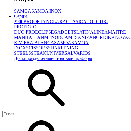
SAMOA
SAMOA INOX
Серии
2900
BROOKLYN
CLARA
CLASICA
COLOUR-
PROF
DUO
DUO PRO
ECLIPSE
GADGETS
LATINA
LINEA
MAITRE
MANHATTAN
MENORCA
MESA
NIZA
NORDIKA
NOVA
RIVIERA BLANCA
SAMOA
SAMOA
INOX
SCISSORS
SHARPENING
STEELS
STEAK
UNIVERSAL
VARIOS
Доски разделочные
Столовые приборы