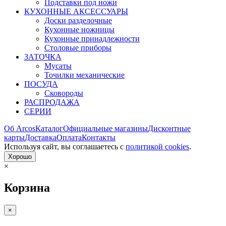
Подставки под ножи
КУХОННЫЕ АКСЕССУАРЫ
Доски разделочные
Кухонные ножницы
Кухонные принадлежности
Столовые приборы
ЗАТОЧКА
Мусаты
Точилки механические
ПОСУДА
Сковороды
РАСПРОДАЖА
СЕРИИ
Об Arcos
Каталог
Официальные магазины
Дисконтные
карты
Доставка
Оплата
Контакты
Используя сайт, вы согла­шаетесь с
политикой cookies
.
Хорошо
×
Корзина
×