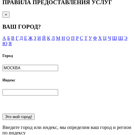
ПРАВИЛА ПРЕДОСТАВЛЕНИЯ УСЛУГ
×
ВАШ ГОРОД?
А
Б
В
Г
Д
Е
Ж
З
И
Й
К
Л
М
Н
О
П
Р
С
Т
У
Ф
Х
Ц
Ч
Ш
Щ
Э
Ю
Я
Город
Индекс
Это мой город!
Введите город или индекс, мы определим ваш город и регион
по индексу