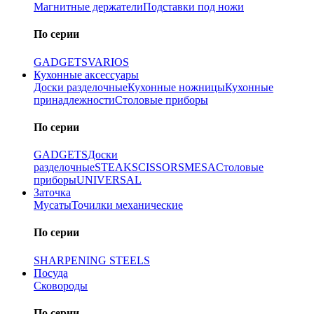
Магнитные держатели
Подставки под ножи
По серии
GADGETS
VARIOS
Кухонные аксессуары
Доски разделочные
Кухонные ножницы
Кухонные
принадлежности
Столовые приборы
По серии
GADGETS
Доски
разделочные
STEAK
SCISSORS
MESA
Столовые
приборы
UNIVERSAL
Заточка
Мусаты
Точилки механические
По серии
SHARPENING STEELS
Посуда
Сковороды
По серии