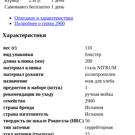
Курьер
250 р.
1 день
Самовывоз
бесплатно
1 день
Описание и характеристики
Подробнее о серии 2900
Характеристики
вес (г)
110
вид упаковки
блистер
длина клинка (мм)
200
материал клинка
сталь NITRUM
материал рукояти
полипропилен
назначение
нож для хлеба
предметов в наборе (штук)
1
рекомендации по уходу
ручная мойка
семейство
2900
страна бренда
Испания
страна изготовитель
Испания
твердость по шкале Роквелла (HRC)
56
тип заточки
серрейторная
угол заточки (градусы)
15