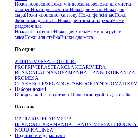
Ножи поварские
Ножи универсальные
Ножи для чистки
овощей
Ножи для томатов
Ножи для масла
Ножи для
сыра
Ножи японские (сантоку)
Ножи филейные
Ножи
филейные для рыбы
Ножи для тонкой нарезки
Ножи
разделочные
Ножи обвалочные
Ножи для хлеба
Ножи для рубки
мяса
Ножи для стейка
Вилки для мяса
По серии
2900
UNIVERSAL
COLOUR-
PROF
RIVIERA
STEAK
CLASICA
RIVIERA
BLANCA
LATINA
NOVA
MANHATTAN
NORDIKA
NIZA
PRO
MESA
CLARA
ECLIPSE
GADGETS
BROOKLYN
DUO
MAITRE
M
Наборы ножей
В подставке
Без подставки
Поварские тройки
Для стейка
По серии
OPERA
RIVIERA
RIVIERA
BLANCA
CLARA
MANHATTAN
UNIVERSAL
BROOKLY
NORDIKA
LINEA
Подставки и держатели