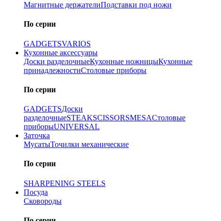
Магнитные держатели
Подставки под ножи
По серии
GADGETS
VARIOS
Кухонные аксессуары
Доски разделочные
Кухонные ножницы
Кухонные
принадлежности
Столовые приборы
По серии
GADGETS
Доски
разделочные
STEAK
SCISSORS
MESA
Столовые
приборы
UNIVERSAL
Заточка
Мусаты
Точилки механические
По серии
SHARPENING STEELS
Посуда
Сковороды
По серии