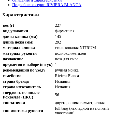
Описание и характеристики
Подробнее о серии RIVIERA BLANCA
Характеристики
вес (г)
227
вид упаковки
фирменная
длина клинка (мм)
145
длина ножа (мм)
292
материал клинка
сталь кованая NITRUM
материал рукояти
полиоксиметилен
назначение
нож для сыра
предметов в наборе (штук)
1
рекомендации по уходу
ручная мойка
семейство
Riviera Blanca
страна бренда
Испания
страна изготовитель
Испания
твердость по шкале
56
Роквелла (HRC)
тип заточки
двусторонняя симметричная
full tang (накладной на полный
тип монтажа рукояти
хвостовик)