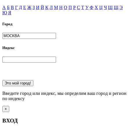
А
Б
В
Г
Д
Е
Ж
З
И
Й
К
Л
М
Н
О
П
Р
С
Т
У
Ф
Х
Ц
Ч
Ш
Щ
Э
Ю
Я
Город
Индекс
Это мой город!
Введите город или индекс, мы определим ваш город и регион
по индексу
×
ВХОД