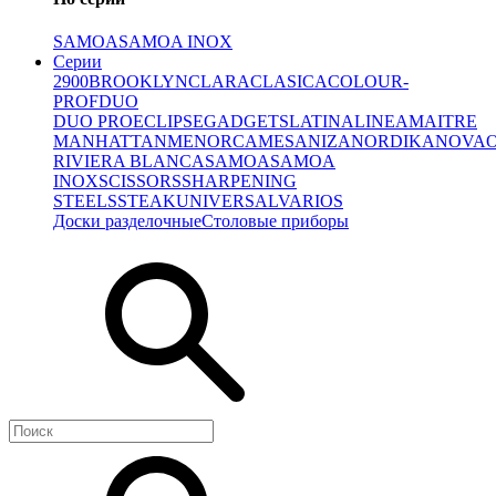
SAMOA
SAMOA INOX
Серии
2900
BROOKLYN
CLARA
CLASICA
COLOUR-
PROF
DUO
DUO PRO
ECLIPSE
GADGETS
LATINA
LINEA
MAITRE
MANHATTAN
MENORCA
MESA
NIZA
NORDIKA
NOVA
RIVIERA BLANCA
SAMOA
SAMOA
INOX
SCISSORS
SHARPENING
STEELS
STEAK
UNIVERSAL
VARIOS
Доски разделочные
Столовые приборы