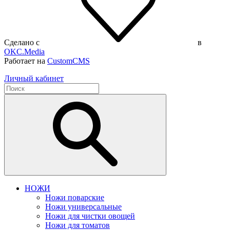
Сделано с
в
OKC.Media
Работает на
CustomCMS
Личный кабинет
НОЖИ
Ножи поварские
Ножи универсальные
Ножи для чистки овощей
Ножи для томатов