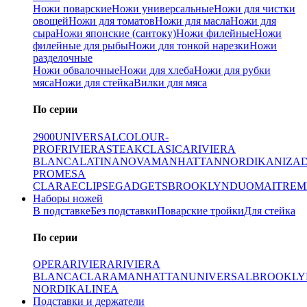
Ножи поварские
Ножи универсальные
Ножи для чистки
овощей
Ножи для томатов
Ножи для масла
Ножи для
сыра
Ножи японские (сантоку)
Ножи филейные
Ножи
филейные для рыбы
Ножи для тонкой нарезки
Ножи
разделочные
Ножи обвалочные
Ножи для хлеба
Ножи для рубки
мяса
Ножи для стейка
Вилки для мяса
По серии
2900
UNIVERSAL
COLOUR-
PROF
RIVIERA
STEAK
CLASICA
RIVIERA
BLANCA
LATINA
NOVA
MANHATTAN
NORDIKA
NIZA
PRO
MESA
CLARA
ECLIPSE
GADGETS
BROOKLYN
DUO
MAITRE
M
Наборы ножей
В подставке
Без подставки
Поварские тройки
Для стейка
По серии
OPERA
RIVIERA
RIVIERA
BLANCA
CLARA
MANHATTAN
UNIVERSAL
BROOKLY
NORDIKA
LINEA
Подставки и держатели