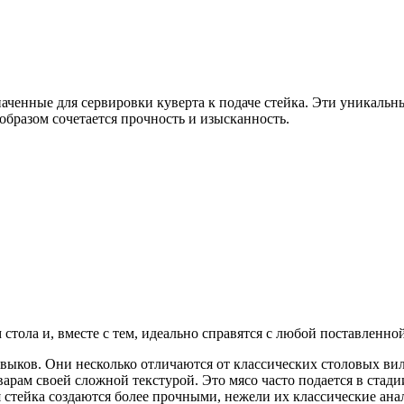
наченные для сервировки куверта к подаче стейка. Эти уникаль
образом сочетается прочность и изысканность.
тола и, вместе с тем, идеально справятся с любой поставленной
выков. Они несколько отличаются от классических столовых вил
варам своей сложной текстурой. Это мясо часто подается в стад
стейка создаются более прочными, нежели их классические анал