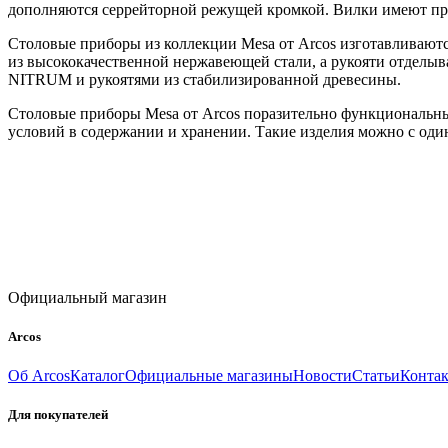
дополняются серрейторной режущей кромкой. Вилки имеют про
Столовые приборы из коллекции Mesa от Arcos изготавливаютс
из высококачественной нержавеющей стали, а рукояти отделыв
NITRUM и рукоятями из стабилизированной древесины.
Столовые приборы Mesa от Arcos поразительно функциональны
условий в содержании и хранении. Такие изделия можно с один
Официальный магазин
Arcos
Об Arcos
Каталог
Официальные магазины
Новости
Статьи
Конта
Для покупателей