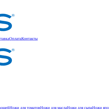
тавка
Оплата
Контакты
вощей
Ножи для томатов
Ножи для масла
Ножи для сыра
Ножи япон