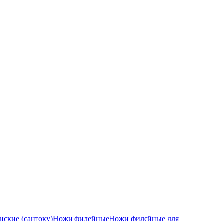
ские (сантоку)
Ножи филейные
Ножи филейные для