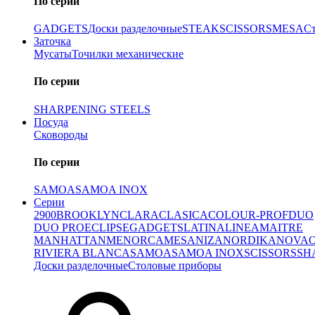
По серии
GADGETS
Доски разделочные
STEAK
SCISSORS
MESA
С
Заточка
Мусаты
Точилки механические
По серии
SHARPENING STEELS
Посуда
Сковороды
По серии
SAMOA
SAMOA INOX
Серии
2900
BROOKLYN
CLARA
CLASICA
COLOUR-PROF
DUO
DUO PRO
ECLIPSE
GADGETS
LATINA
LINEA
MAITRE
MANHATTAN
MENORCA
MESA
NIZA
NORDIKA
NOVA
RIVIERA BLANCA
SAMOA
SAMOA INOX
SCISSORS
SH
Доски разделочные
Столовые приборы