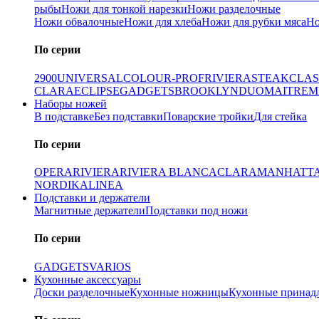
рыбы
Ножи для тонкой нарезки
Ножи разделочные
Ножи обвалочные
Ножи для хлеба
Ножи для рубки мяса
Но
По серии
2900
UNIVERSAL
COLOUR-PROF
RIVIERA
STEAK
CLAS
CLARA
ECLIPSE
GADGETS
BROOKLYN
DUO
MAITRE
M
Наборы ножей
В подставке
Без подставки
Поварские тройки
Для стейка
По серии
OPERA
RIVIERA
RIVIERA BLANCA
CLARA
MANHATT
NORDIKA
LINEA
Подставки и держатели
Магнитные держатели
Подставки под ножи
По серии
GADGETS
VARIOS
Кухонные аксессуары
Доски разделочные
Кухонные ножницы
Кухонные принад