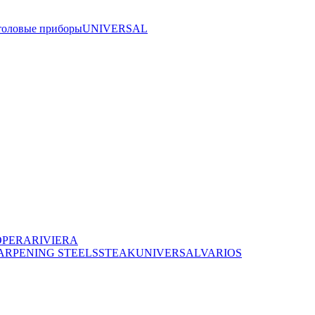
толовые приборы
UNIVERSAL
OPERA
RIVIERA
ARPENING STEELS
STEAK
UNIVERSAL
VARIOS