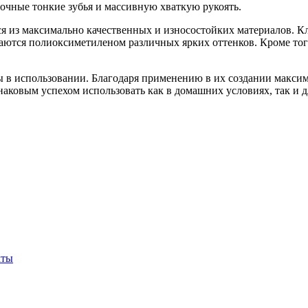
чные тонкие зубья и массивную хваткую рукоять.
я из максимально качественных и износостойких материалов. К
аются полиоксиметиленом различных ярких оттенков. Кроме того
 в использовании. Благодаря применению в их создании максим
аковым успехом использовать как в домашних условиях, так и дл
кты