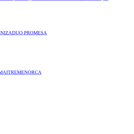
A
NIZA
DUO PRO
MESA
MAITRE
MENORCA