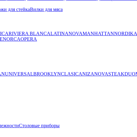
жи для стейка
Вилки для мяса
ICA
RIVIERA BLANCA
LATINA
NOVA
MANHATTAN
NORDIK
ENORCA
OPERA
AN
UNIVERSAL
BROOKLYN
CLASICA
NIZA
NOVA
STEAK
DUO
лежности
Столовые приборы