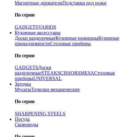
Магнитные держатели
Подставки под ножи
По серии
GADGETS
VARIOS
Кухонные аксессуары
Доски разделочные
Кухонные ножницы
Кухонные
принадлежности
Столовые приборы
По серии
GADGETS
Доски
разделочные
STEAK
SCISSORS
MESA
Столовые
приборы
UNIVERSAL
Заточка
Мусаты
Точилки механические
По серии
SHARPENING STEELS
Посуда
Сковороды
По серии