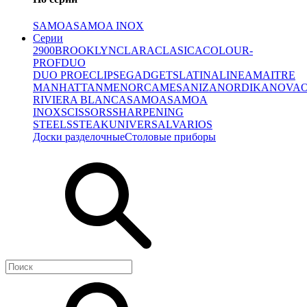
SAMOA
SAMOA INOX
Серии
2900
BROOKLYN
CLARA
CLASICA
COLOUR-
PROF
DUO
DUO PRO
ECLIPSE
GADGETS
LATINA
LINEA
MAITRE
MANHATTAN
MENORCA
MESA
NIZA
NORDIKA
NOVA
RIVIERA BLANCA
SAMOA
SAMOA
INOX
SCISSORS
SHARPENING
STEELS
STEAK
UNIVERSAL
VARIOS
Доски разделочные
Столовые приборы