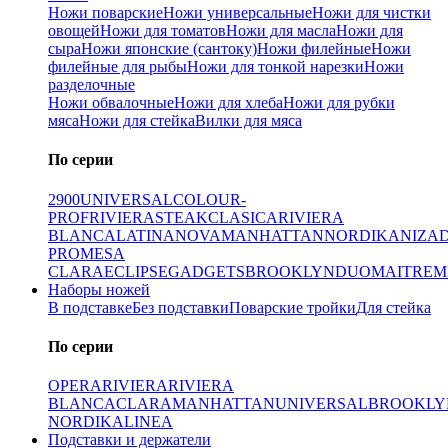
Ножи поварские
Ножи универсальные
Ножи для чистки
овощей
Ножи для томатов
Ножи для масла
Ножи для
сыра
Ножи японские (сантоку)
Ножи филейные
Ножи
филейные для рыбы
Ножи для тонкой нарезки
Ножи
разделочные
Ножи обвалочные
Ножи для хлеба
Ножи для рубки
мяса
Ножи для стейка
Вилки для мяса
По серии
2900
UNIVERSAL
COLOUR-
PROF
RIVIERA
STEAK
CLASICA
RIVIERA
BLANCA
LATINA
NOVA
MANHATTAN
NORDIKA
NIZA
PRO
MESA
CLARA
ECLIPSE
GADGETS
BROOKLYN
DUO
MAITRE
M
Наборы ножей
В подставке
Без подставки
Поварские тройки
Для стейка
По серии
OPERA
RIVIERA
RIVIERA
BLANCA
CLARA
MANHATTAN
UNIVERSAL
BROOKLY
NORDIKA
LINEA
Подставки и держатели