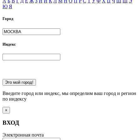
А
Б
В
Г
Д
Е
Ж
З
И
Й
К
Л
М
Н
О
П
Р
С
Т
У
Ф
Х
Ц
Ч
Ш
Щ
Э
Ю
Я
Город
Индекс
Это мой город!
Введите город или индекс, мы определим ваш город и регион
по индексу
×
ВХОД
Электронная почта