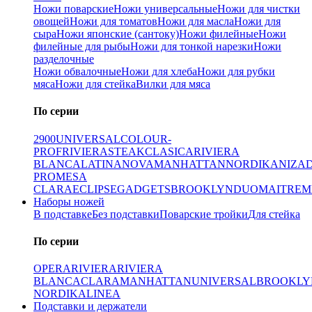
Ножи поварские
Ножи универсальные
Ножи для чистки
овощей
Ножи для томатов
Ножи для масла
Ножи для
сыра
Ножи японские (сантоку)
Ножи филейные
Ножи
филейные для рыбы
Ножи для тонкой нарезки
Ножи
разделочные
Ножи обвалочные
Ножи для хлеба
Ножи для рубки
мяса
Ножи для стейка
Вилки для мяса
По серии
2900
UNIVERSAL
COLOUR-
PROF
RIVIERA
STEAK
CLASICA
RIVIERA
BLANCA
LATINA
NOVA
MANHATTAN
NORDIKA
NIZA
PRO
MESA
CLARA
ECLIPSE
GADGETS
BROOKLYN
DUO
MAITRE
M
Наборы ножей
В подставке
Без подставки
Поварские тройки
Для стейка
По серии
OPERA
RIVIERA
RIVIERA
BLANCA
CLARA
MANHATTAN
UNIVERSAL
BROOKLY
NORDIKA
LINEA
Подставки и держатели