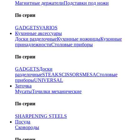
Магнитные держатели
Подставки под ножи
По серии
GADGETS
VARIOS
Кухонные аксессуары
Доски разделочные
Кухонные ножницы
Кухонные
принадлежности
Столовые приборы
По серии
GADGETS
Доски
разделочные
STEAK
SCISSORS
MESA
Столовые
приборы
UNIVERSAL
Заточка
Мусаты
Точилки механические
По серии
SHARPENING STEELS
Посуда
Сковороды
По серии