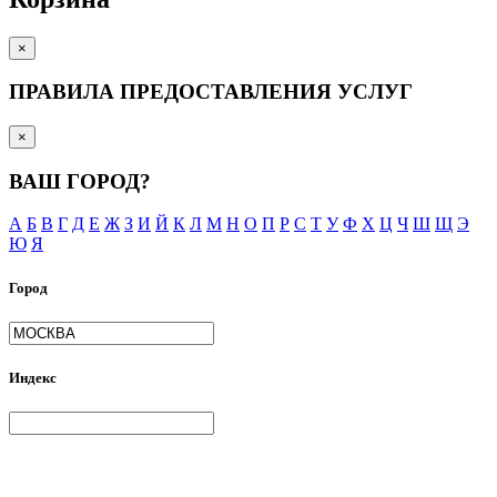
×
ПРАВИЛА ПРЕДОСТАВЛЕНИЯ УСЛУГ
×
ВАШ ГОРОД?
А
Б
В
Г
Д
Е
Ж
З
И
Й
К
Л
М
Н
О
П
Р
С
Т
У
Ф
Х
Ц
Ч
Ш
Щ
Э
Ю
Я
Город
Индекс