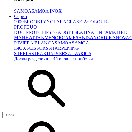
SAMOA
SAMOA INOX
Серии
2900
BROOKLYN
CLARA
CLASICA
COLOUR-
PROF
DUO
DUO PRO
ECLIPSE
GADGETS
LATINA
LINEA
MAITRE
MANHATTAN
MENORCA
MESA
NIZA
NORDIKA
NOVA
RIVIERA BLANCA
SAMOA
SAMOA
INOX
SCISSORS
SHARPENING
STEELS
STEAK
UNIVERSAL
VARIOS
Доски разделочные
Столовые приборы