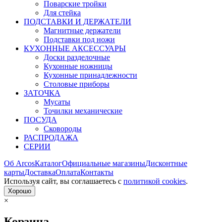
Поварские тройки
Для стейка
ПОДСТАВКИ И ДЕРЖАТЕЛИ
Магнитные держатели
Подставки под ножи
КУХОННЫЕ АКСЕССУАРЫ
Доски разделочные
Кухонные ножницы
Кухонные принадлежности
Столовые приборы
ЗАТОЧКА
Мусаты
Точилки механические
ПОСУДА
Сковороды
РАСПРОДАЖА
СЕРИИ
Об Arcos
Каталог
Официальные магазины
Дисконтные
карты
Доставка
Оплата
Контакты
Используя сайт, вы согла­шаетесь с
политикой cookies
.
Хорошо
×
Корзина