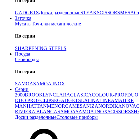
По серии
GADGETS
Доски разделочные
STEAK
SCISSORS
MESA
С
Заточка
Мусаты
Точилки механические
По серии
SHARPENING STEELS
Посуда
Сковороды
По серии
SAMOA
SAMOA INOX
Серии
2900
BROOKLYN
CLARA
CLASICA
COLOUR-PROF
DUO
DUO PRO
ECLIPSE
GADGETS
LATINA
LINEA
MAITRE
MANHATTAN
MENORCA
MESA
NIZA
NORDIKA
NOVA
RIVIERA BLANCA
SAMOA
SAMOA INOX
SCISSORS
SH
Доски разделочные
Столовые приборы