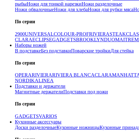
рыбы
Ножи для тонкой нарезки
Ножи разделочные
Ножи обвалочные
Ножи для хлеба
Ножи для рубки мяса
Но
По серии
2900
UNIVERSAL
COLOUR-PROF
RIVIERA
STEAK
CLAS
CLARA
ECLIPSE
GADGETS
BROOKLYN
DUO
MAITRE
M
Наборы ножей
В подставке
Без подставки
Поварские тройки
Для стейка
По серии
OPERA
RIVIERA
RIVIERA BLANCA
CLARA
MANHATT
NORDIKA
LINEA
Подставки и держатели
Магнитные держатели
Подставки под ножи
По серии
GADGETS
VARIOS
Кухонные аксессуары
Доски разделочные
Кухонные ножницы
Кухонные принад