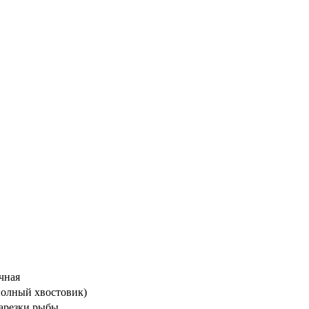
чная
 полный хвостовик)
арезки рыбы