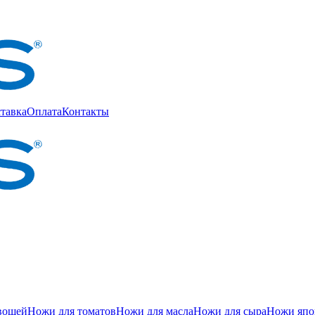
тавка
Оплата
Контакты
вощей
Ножи для томатов
Ножи для масла
Ножи для сыра
Ножи япон