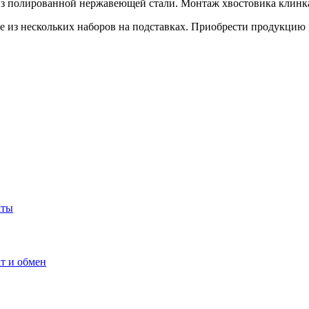
из полированной нержавеющей стали. Монтаж хвостовика клинка
кже из нескольких наборов на подставках. Приобрести продукци
кты
т и обмен