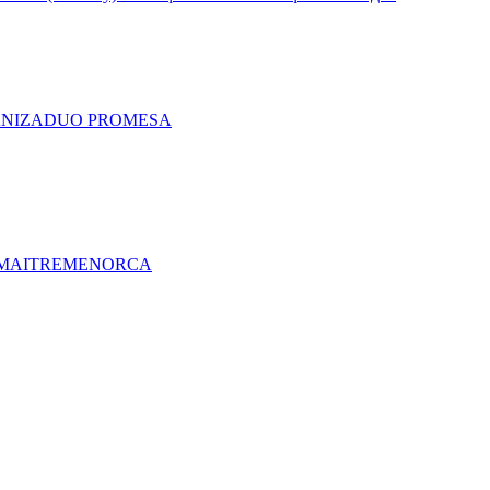
A
NIZA
DUO PRO
MESA
MAITRE
MENORCA