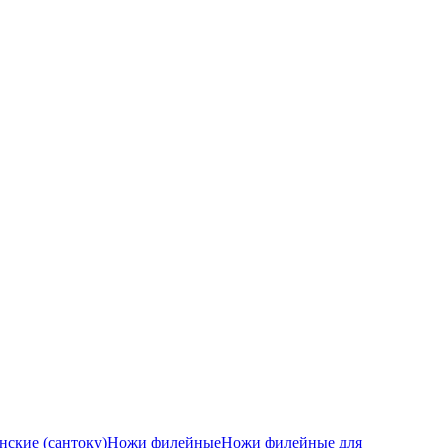
ские (сантоку)
Ножи филейные
Ножи филейные для