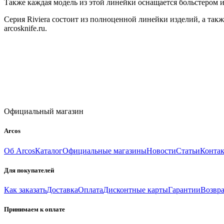
Также каждая модель из этой линейки оснащается больстером 
Серия Riviera состоит из полноценной линейки изделий, а та
arcosknife.ru.
Официальный магазин
Arcos
Об Arcos
Каталог
Официальные магазины
Новости
Статьи
Конта
Для покупателей
Как заказать
Доставка
Оплата
Дисконтные карты
Гарантии
Возвра
Принимаем к оплате