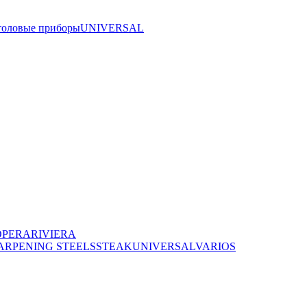
толовые приборы
UNIVERSAL
OPERA
RIVIERA
ARPENING STEELS
STEAK
UNIVERSAL
VARIOS