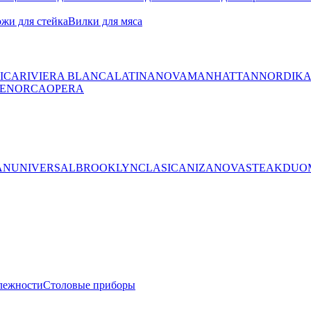
жи для стейка
Вилки для мяса
ICA
RIVIERA BLANCA
LATINA
NOVA
MANHATTAN
NORDIK
ENORCA
OPERA
AN
UNIVERSAL
BROOKLYN
CLASICA
NIZA
NOVA
STEAK
DUO
лежности
Столовые приборы