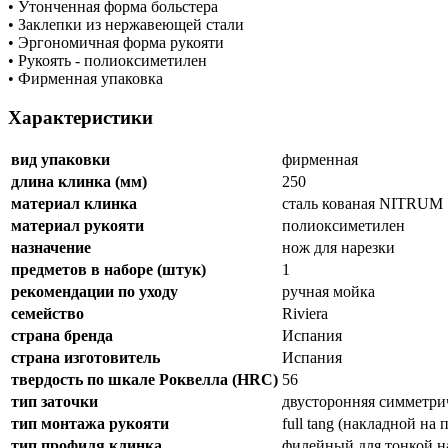
• Утонченная форма больстера
• Заклепки из нержавеющей стали
• Эргономичная форма рукояти
• Рукоять - полиоксиметилен
• Фирменная упаковка
Характеристики
вид упаковки
фирменная
длина клинка (мм)
250
материал клинка
сталь кованая NITRUM
материал рукояти
полиоксиметилен
назначение
нож для нарезки
предметов в наборе (штук)
1
рекомендации по уходу
ручная мойка
семейство
Riviera
страна бренда
Испания
страна изготовитель
Испания
твердость по шкале Роквелла (HRC)
56
тип заточки
двусторонняя симметри
тип монтажа рукояти
full tang (накладной на
тип профиля клинка
филейный для тонкой н