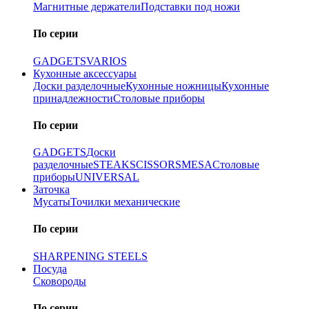
Магнитные держатели
Подставки под ножи
По серии
GADGETS
VARIOS
Кухонные аксессуары
Доски разделочные
Кухонные ножницы
Кухонные
принадлежности
Столовые приборы
По серии
GADGETS
Доски
разделочные
STEAK
SCISSORS
MESA
Столовые
приборы
UNIVERSAL
Заточка
Мусаты
Точилки механические
По серии
SHARPENING STEELS
Посуда
Сковороды
По серии