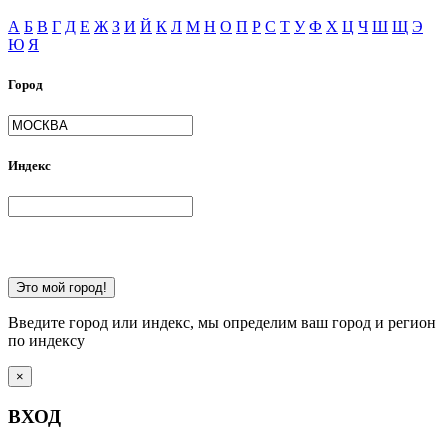
А
Б
В
Г
Д
Е
Ж
З
И
Й
К
Л
М
Н
О
П
Р
С
Т
У
Ф
Х
Ц
Ч
Ш
Щ
Э
Ю
Я
Город
Индекс
Это мой город!
Введите город или индекс, мы определим ваш город и регион
по индексу
×
ВХОД