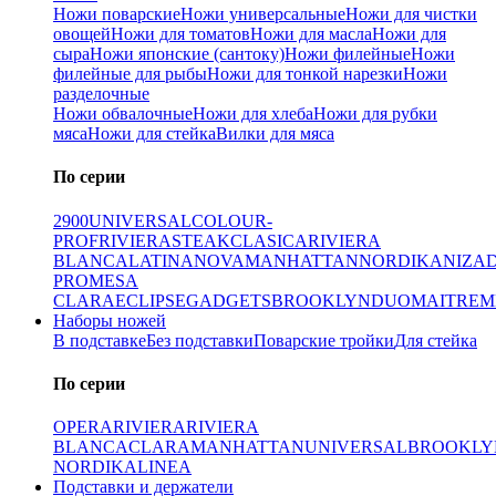
Ножи поварские
Ножи универсальные
Ножи для чистки
овощей
Ножи для томатов
Ножи для масла
Ножи для
сыра
Ножи японские (сантоку)
Ножи филейные
Ножи
филейные для рыбы
Ножи для тонкой нарезки
Ножи
разделочные
Ножи обвалочные
Ножи для хлеба
Ножи для рубки
мяса
Ножи для стейка
Вилки для мяса
По серии
2900
UNIVERSAL
COLOUR-
PROF
RIVIERA
STEAK
CLASICA
RIVIERA
BLANCA
LATINA
NOVA
MANHATTAN
NORDIKA
NIZA
PRO
MESA
CLARA
ECLIPSE
GADGETS
BROOKLYN
DUO
MAITRE
M
Наборы ножей
В подставке
Без подставки
Поварские тройки
Для стейка
По серии
OPERA
RIVIERA
RIVIERA
BLANCA
CLARA
MANHATTAN
UNIVERSAL
BROOKLY
NORDIKA
LINEA
Подставки и держатели