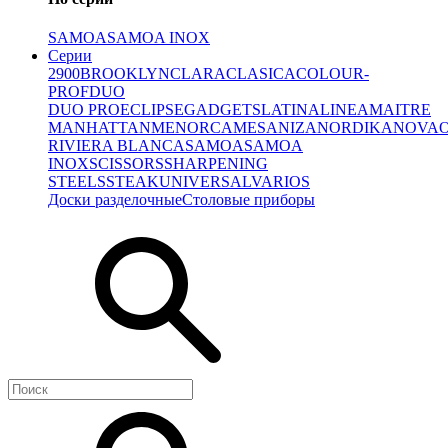
SAMOA
SAMOA INOX
Серии
2900
BROOKLYN
CLARA
CLASICA
COLOUR-
PROF
DUO
DUO PRO
ECLIPSE
GADGETS
LATINA
LINEA
MAITRE
MANHATTAN
MENORCA
MESA
NIZA
NORDIKA
NOVA
RIVIERA BLANCA
SAMOA
SAMOA
INOX
SCISSORS
SHARPENING
STEELS
STEAK
UNIVERSAL
VARIOS
Доски разделочные
Столовые приборы