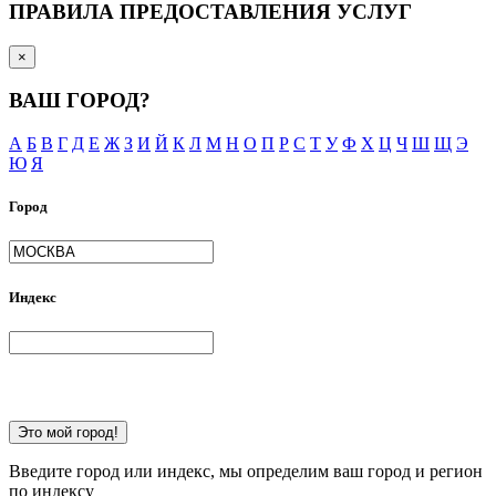
ПРАВИЛА ПРЕДОСТАВЛЕНИЯ УСЛУГ
×
ВАШ ГОРОД?
А
Б
В
Г
Д
Е
Ж
З
И
Й
К
Л
М
Н
О
П
Р
С
Т
У
Ф
Х
Ц
Ч
Ш
Щ
Э
Ю
Я
Город
Индекс
Это мой город!
Введите город или индекс, мы определим ваш город и регион
по индексу