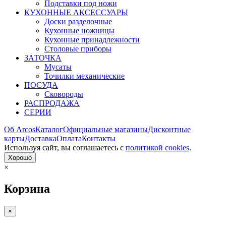
Подставки под ножи
КУХОННЫЕ АКСЕССУАРЫ
Доски разделочные
Кухонные ножницы
Кухонные принадлежности
Столовые приборы
ЗАТОЧКА
Мусаты
Точилки механические
ПОСУДА
Сковороды
РАСПРОДАЖА
СЕРИИ
Об Arcos
Каталог
Официальные магазины
Дисконтные
карты
Доставка
Оплата
Контакты
Используя сайт, вы согла­шаетесь с
политикой cookies
.
Хорошо
×
Корзина
×