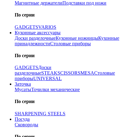
Магнитные держатели
Подставки под ножи
По серии
GADGETS
VARIOS
Кухонные аксессуары
Доски разделочные
Кухонные ножницы
Кухонные
принадлежности
Столовые приборы
По серии
GADGETS
Доски
разделочные
STEAK
SCISSORS
MESA
Столовые
приборы
UNIVERSAL
Заточка
Мусаты
Точилки механические
По серии
SHARPENING STEELS
Посуда
Сковороды
По серии