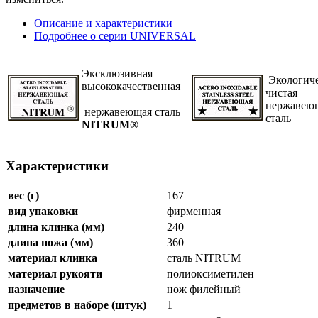
Описание и характеристики
Подробнее о серии UNIVERSAL
Эксклюзивная
Экологич
высококачественная
чистая
нержавею
нержавеющая сталь
сталь
NITRUM®
Характеристики
вес (г)
167
вид упаковки
фирменная
длина клинка (мм)
240
длина ножа (мм)
360
материал клинка
сталь NITRUM
материал рукояти
полиоксиметилен
назначение
нож филейный
предметов в наборе (штук)
1