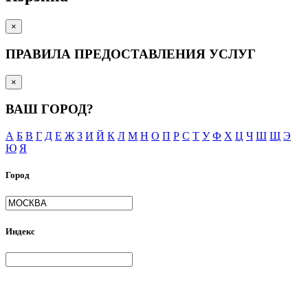
×
ПРАВИЛА ПРЕДОСТАВЛЕНИЯ УСЛУГ
×
ВАШ ГОРОД?
А
Б
В
Г
Д
Е
Ж
З
И
Й
К
Л
М
Н
О
П
Р
С
Т
У
Ф
Х
Ц
Ч
Ш
Щ
Э
Ю
Я
Город
Индекс