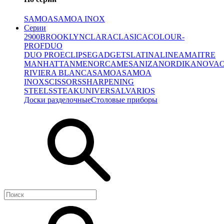
SAMOA
SAMOA INOX
Серии
2900
BROOKLYN
CLARA
CLASICA
COLOUR-
PROF
DUO
DUO PRO
ECLIPSE
GADGETS
LATINA
LINEA
MAITRE
MANHATTAN
MENORCA
MESA
NIZA
NORDIKA
NOVA
RIVIERA BLANCA
SAMOA
SAMOA
INOX
SCISSORS
SHARPENING
STEELS
STEAK
UNIVERSAL
VARIOS
Доски разделочные
Столовые приборы