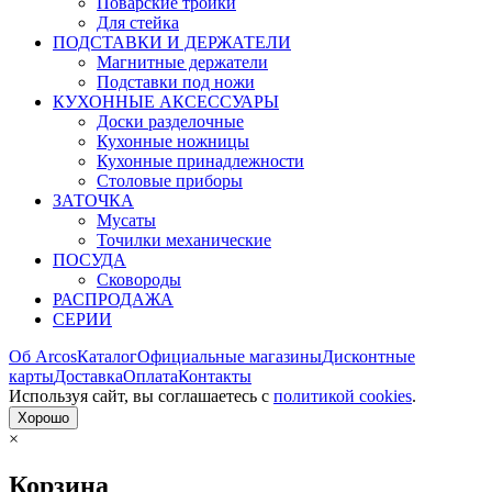
Поварские тройки
Для стейка
ПОДСТАВКИ И ДЕРЖАТЕЛИ
Магнитные держатели
Подставки под ножи
КУХОННЫЕ АКСЕССУАРЫ
Доски разделочные
Кухонные ножницы
Кухонные принадлежности
Столовые приборы
ЗАТОЧКА
Мусаты
Точилки механические
ПОСУДА
Сковороды
РАСПРОДАЖА
СЕРИИ
Об Arcos
Каталог
Официальные магазины
Дисконтные
карты
Доставка
Оплата
Контакты
Используя сайт, вы согла­шаетесь с
политикой cookies
.
Хорошо
×
Корзина