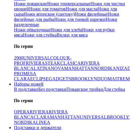
Ножи поварские
Ножи универсальные
Ножи для чистки
овощей
Ножи для томатов
Ножи для масла
Ножи для
сыра
Ножи японские (сантоку)
Ножи филейные
Ножи
филейные для рыбы
Ножи для тонкой нарезки
Ножи
разделочные
Ножи обвалочные
Ножи для хлеба
Ножи для рубки
мяса
Ножи для стейка
Вилки для мяса
По серии
2900
UNIVERSAL
COLOUR-
PROF
RIVIERA
STEAK
CLASICA
RIVIERA
BLANCA
LATINA
NOVA
MANHATTAN
NORDIKA
NIZA
PRO
MESA
CLARA
ECLIPSE
GADGETS
BROOKLYN
DUO
MAITRE
M
Наборы ножей
В подставке
Без подставки
Поварские тройки
Для стейка
По серии
OPERA
RIVIERA
RIVIERA
BLANCA
CLARA
MANHATTAN
UNIVERSAL
BROOKLY
NORDIKA
LINEA
Подставки и держатели