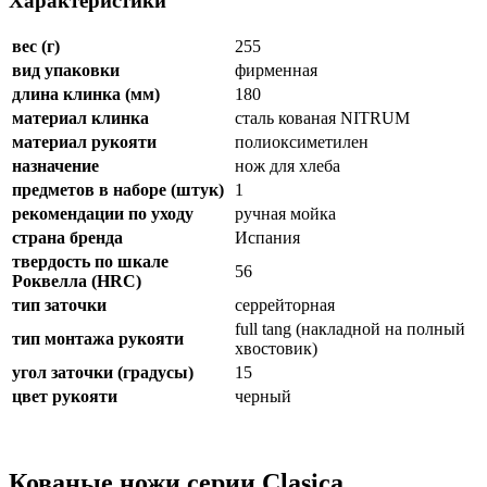
Характеристики
вес (г)
255
вид упаковки
фирменная
длина клинка (мм)
180
материал клинка
сталь кованая NITRUM
материал рукояти
полиоксиметилен
назначение
нож для хлеба
предметов в наборе (штук)
1
рекомендации по уходу
ручная мойка
страна бренда
Испания
твердость по шкале
56
Роквелла (HRC)
тип заточки
серрейторная
full tang (накладной на полный
тип монтажа рукояти
хвостовик)
угол заточки (градусы)
15
цвет рукояти
черный
Кованые ножи серии Clasica