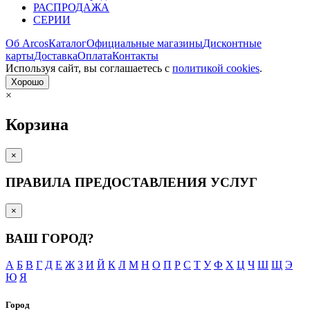
РАСПРОДАЖА
СЕРИИ
Об Arcos
Каталог
Официальные магазины
Дисконтные
карты
Доставка
Оплата
Контакты
Используя сайт, вы согла­шаетесь с
политикой cookies
.
Хорошо
×
Корзина
×
ПРАВИЛА ПРЕДОСТАВЛЕНИЯ УСЛУГ
×
ВАШ ГОРОД?
А
Б
В
Г
Д
Е
Ж
З
И
Й
К
Л
М
Н
О
П
Р
С
Т
У
Ф
Х
Ц
Ч
Ш
Щ
Э
Ю
Я
Город