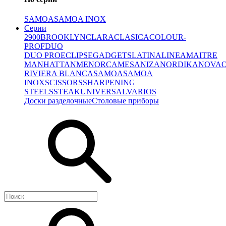
SAMOA
SAMOA INOX
Серии
2900
BROOKLYN
CLARA
CLASICA
COLOUR-
PROF
DUO
DUO PRO
ECLIPSE
GADGETS
LATINA
LINEA
MAITRE
MANHATTAN
MENORCA
MESA
NIZA
NORDIKA
NOVA
RIVIERA BLANCA
SAMOA
SAMOA
INOX
SCISSORS
SHARPENING
STEELS
STEAK
UNIVERSAL
VARIOS
Доски разделочные
Столовые приборы