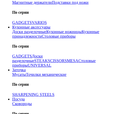
Магнитные держатели
Подставки под ножи
По серии
GADGETS
VARIOS
Кухонные аксессуары
Доски разделочные
Кухонные ножницы
Кухонные
принадлежности
Столовые приборы
По серии
GADGETS
Доски
разделочные
STEAK
SCISSORS
MESA
Столовые
приборы
UNIVERSAL
Заточка
Мусаты
Точилки механические
По серии
SHARPENING STEELS
Посуда
Сковороды
По серии