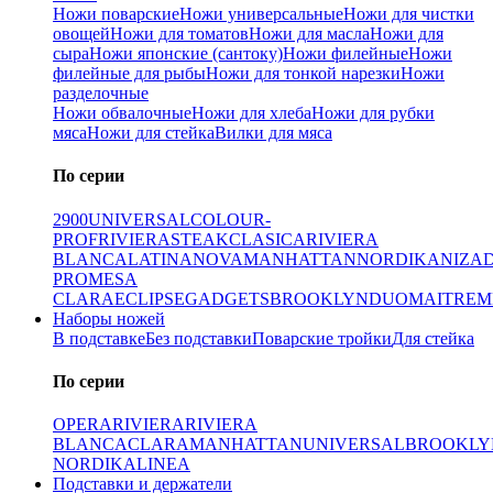
Ножи поварские
Ножи универсальные
Ножи для чистки
овощей
Ножи для томатов
Ножи для масла
Ножи для
сыра
Ножи японские (сантоку)
Ножи филейные
Ножи
филейные для рыбы
Ножи для тонкой нарезки
Ножи
разделочные
Ножи обвалочные
Ножи для хлеба
Ножи для рубки
мяса
Ножи для стейка
Вилки для мяса
По серии
2900
UNIVERSAL
COLOUR-
PROF
RIVIERA
STEAK
CLASICA
RIVIERA
BLANCA
LATINA
NOVA
MANHATTAN
NORDIKA
NIZA
PRO
MESA
CLARA
ECLIPSE
GADGETS
BROOKLYN
DUO
MAITRE
M
Наборы ножей
В подставке
Без подставки
Поварские тройки
Для стейка
По серии
OPERA
RIVIERA
RIVIERA
BLANCA
CLARA
MANHATTAN
UNIVERSAL
BROOKLY
NORDIKA
LINEA
Подставки и держатели