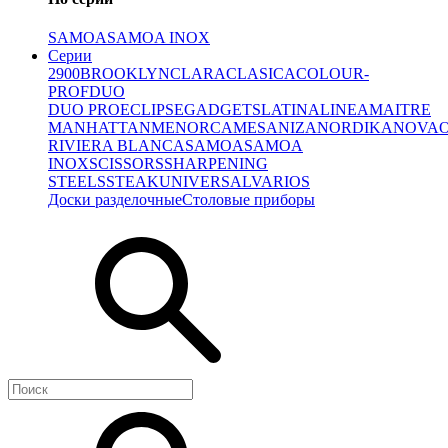
SAMOA
SAMOA INOX
Серии
2900
BROOKLYN
CLARA
CLASICA
COLOUR-
PROF
DUO
DUO PRO
ECLIPSE
GADGETS
LATINA
LINEA
MAITRE
MANHATTAN
MENORCA
MESA
NIZA
NORDIKA
NOVA
RIVIERA BLANCA
SAMOA
SAMOA
INOX
SCISSORS
SHARPENING
STEELS
STEAK
UNIVERSAL
VARIOS
Доски разделочные
Столовые приборы