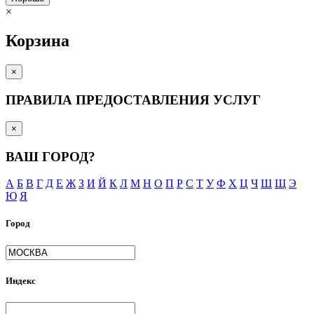
×
Корзина
×
ПРАВИЛА ПРЕДОСТАВЛЕНИЯ УСЛУГ
×
ВАШ ГОРОД?
А
Б
В
Г
Д
Е
Ж
З
И
Й
К
Л
М
Н
О
П
Р
С
Т
У
Ф
Х
Ц
Ч
Ш
Щ
Э
Ю
Я
Город
Индекс