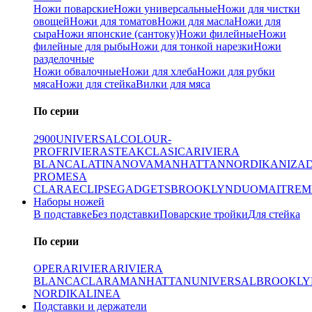
Ножи поварские
Ножи универсальные
Ножи для чистки
овощей
Ножи для томатов
Ножи для масла
Ножи для
сыра
Ножи японские (сантоку)
Ножи филейные
Ножи
филейные для рыбы
Ножи для тонкой нарезки
Ножи
разделочные
Ножи обвалочные
Ножи для хлеба
Ножи для рубки
мяса
Ножи для стейка
Вилки для мяса
По серии
2900
UNIVERSAL
COLOUR-
PROF
RIVIERA
STEAK
CLASICA
RIVIERA
BLANCA
LATINA
NOVA
MANHATTAN
NORDIKA
NIZA
PRO
MESA
CLARA
ECLIPSE
GADGETS
BROOKLYN
DUO
MAITRE
M
Наборы ножей
В подставке
Без подставки
Поварские тройки
Для стейка
По серии
OPERA
RIVIERA
RIVIERA
BLANCA
CLARA
MANHATTAN
UNIVERSAL
BROOKLY
NORDIKA
LINEA
Подставки и держатели