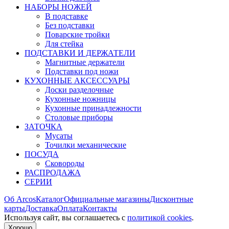
НАБОРЫ НОЖЕЙ
В подставке
Без подставки
Поварские тройки
Для стейка
ПОДСТАВКИ И ДЕРЖАТЕЛИ
Магнитные держатели
Подставки под ножи
КУХОННЫЕ АКСЕССУАРЫ
Доски разделочные
Кухонные ножницы
Кухонные принадлежности
Столовые приборы
ЗАТОЧКА
Мусаты
Точилки механические
ПОСУДА
Сковороды
РАСПРОДАЖА
СЕРИИ
Об Arcos
Каталог
Официальные магазины
Дисконтные
карты
Доставка
Оплата
Контакты
Используя сайт, вы согла­шаетесь с
политикой cookies
.
Хорошо