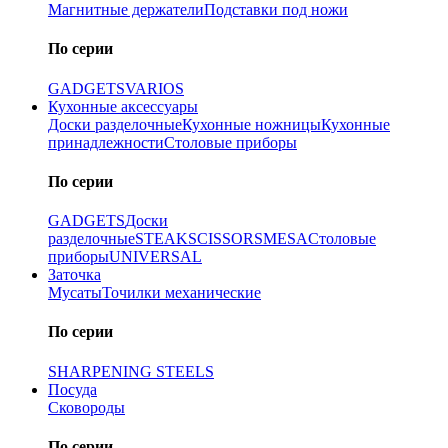
Магнитные держатели
Подставки под ножи
По серии
GADGETS
VARIOS
Кухонные аксессуары
Доски разделочные
Кухонные ножницы
Кухонные
принадлежности
Столовые приборы
По серии
GADGETS
Доски
разделочные
STEAK
SCISSORS
MESA
Столовые
приборы
UNIVERSAL
Заточка
Мусаты
Точилки механические
По серии
SHARPENING STEELS
Посуда
Сковороды
По серии