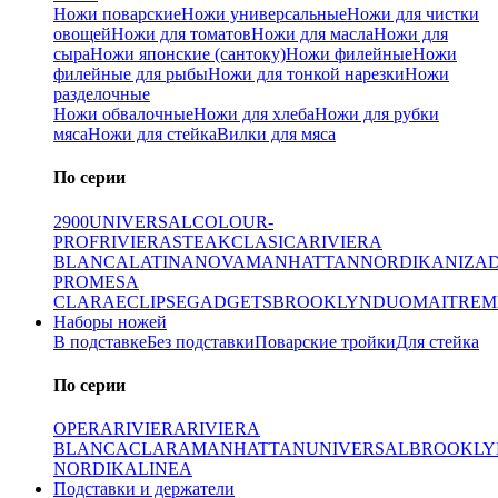
Ножи поварские
Ножи универсальные
Ножи для чистки
овощей
Ножи для томатов
Ножи для масла
Ножи для
сыра
Ножи японские (сантоку)
Ножи филейные
Ножи
филейные для рыбы
Ножи для тонкой нарезки
Ножи
разделочные
Ножи обвалочные
Ножи для хлеба
Ножи для рубки
мяса
Ножи для стейка
Вилки для мяса
По серии
2900
UNIVERSAL
COLOUR-
PROF
RIVIERA
STEAK
CLASICA
RIVIERA
BLANCA
LATINA
NOVA
MANHATTAN
NORDIKA
NIZA
PRO
MESA
CLARA
ECLIPSE
GADGETS
BROOKLYN
DUO
MAITRE
M
Наборы ножей
В подставке
Без подставки
Поварские тройки
Для стейка
По серии
OPERA
RIVIERA
RIVIERA
BLANCA
CLARA
MANHATTAN
UNIVERSAL
BROOKLY
NORDIKA
LINEA
Подставки и держатели