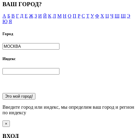
ВАШ ГОРОД?
А
Б
В
Г
Д
Е
Ж
З
И
Й
К
Л
М
Н
О
П
Р
С
Т
У
Ф
Х
Ц
Ч
Ш
Щ
Э
Ю
Я
Город
Индекс
Это мой город!
Введите город или индекс, мы определим ваш город и регион
по индексу
×
ВХОД