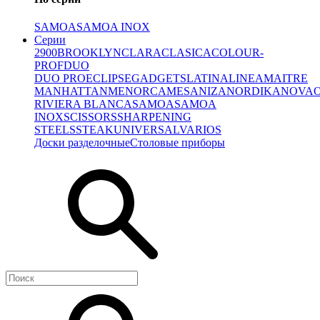
SAMOA
SAMOA INOX
Серии
2900
BROOKLYN
CLARA
CLASICA
COLOUR-
PROF
DUO
DUO PRO
ECLIPSE
GADGETS
LATINA
LINEA
MAITRE
MANHATTAN
MENORCA
MESA
NIZA
NORDIKA
NOVA
RIVIERA BLANCA
SAMOA
SAMOA
INOX
SCISSORS
SHARPENING
STEELS
STEAK
UNIVERSAL
VARIOS
Доски разделочные
Столовые приборы