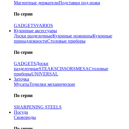
Магнитные держатели
Подставки под ножи
По серии
GADGETS
VARIOS
Кухонные аксессуары
Доски разделочные
Кухонные ножницы
Кухонные
принадлежности
Столовые приборы
По серии
GADGETS
Доски
разделочные
STEAK
SCISSORS
MESA
Столовые
приборы
UNIVERSAL
Заточка
Мусаты
Точилки механические
По серии
SHARPENING STEELS
Посуда
Сковороды
По серии