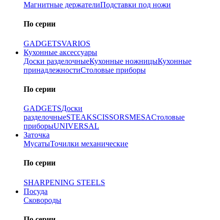
Магнитные держатели
Подставки под ножи
По серии
GADGETS
VARIOS
Кухонные аксессуары
Доски разделочные
Кухонные ножницы
Кухонные
принадлежности
Столовые приборы
По серии
GADGETS
Доски
разделочные
STEAK
SCISSORS
MESA
Столовые
приборы
UNIVERSAL
Заточка
Мусаты
Точилки механические
По серии
SHARPENING STEELS
Посуда
Сковороды
По серии