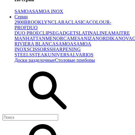
SAMOA
SAMOA INOX
Серии
2900
BROOKLYN
CLARA
CLASICA
COLOUR-
PROF
DUO
DUO PRO
ECLIPSE
GADGETS
LATINA
LINEA
MAITRE
MANHATTAN
MENORCA
MESA
NIZA
NORDIKA
NOVA
RIVIERA BLANCA
SAMOA
SAMOA
INOX
SCISSORS
SHARPENING
STEELS
STEAK
UNIVERSAL
VARIOS
Доски разделочные
Столовые приборы