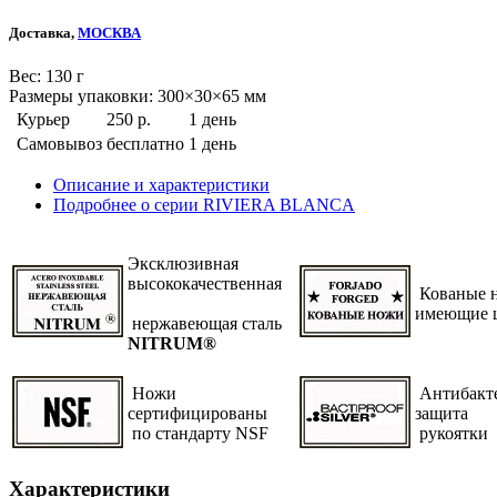
Доставка,
МОСКВА
Веc: 130 г
Размеры упаковки: 300×30×65 мм
Курьер
250 р.
1 день
Самовывоз
бесплатно
1 день
Описание и характеристики
Подробнее о серии RIVIERA BLANCA
Эксклюзивная
высококачественная
Кованые н
имеющие 
нержавеющая сталь
NITRUM®
Ножи
Антибакт
сертифицированы
защита
по стандарту NSF
рукоятки
Характеристики