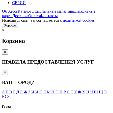
СЕРИИ
Об Arcos
Каталог
Официальные магазины
Дисконтные
карты
Доставка
Оплата
Контакты
Используя сайт, вы согла­шаетесь с
политикой cookies
.
Хорошо
×
Корзина
×
ПРАВИЛА ПРЕДОСТАВЛЕНИЯ УСЛУГ
×
ВАШ ГОРОД?
А
Б
В
Г
Д
Е
Ж
З
И
Й
К
Л
М
Н
О
П
Р
С
Т
У
Ф
Х
Ц
Ч
Ш
Щ
Э
Ю
Я
Город