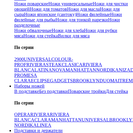
Ножи поварские
Ножи универсальные
Ножи для чистки
овощей
Ножи для томатов
Ножи для масла
Ножи для
сыра
Ножи японские (сантоку)
Ножи филейные
Ножи
филейные для рыбы
Ножи для тонкой нарезки
Ножи
разделочные
Ножи обвалочные
Ножи для хлеба
Ножи для рубки
мяса
Ножи для стейка
Вилки для мяса
По серии
2900
UNIVERSAL
COLOUR-
PROF
RIVIERA
STEAK
CLASICA
RIVIERA
BLANCA
LATINA
NOVA
MANHATTAN
NORDIKA
NIZA
PRO
MESA
CLARA
ECLIPSE
GADGETS
BROOKLYN
DUO
MAITRE
M
Наборы ножей
В подставке
Без подставки
Поварские тройки
Для стейка
По серии
OPERA
RIVIERA
RIVIERA
BLANCA
CLARA
MANHATTAN
UNIVERSAL
BROOKLY
NORDIKA
LINEA
Подставки и держатели