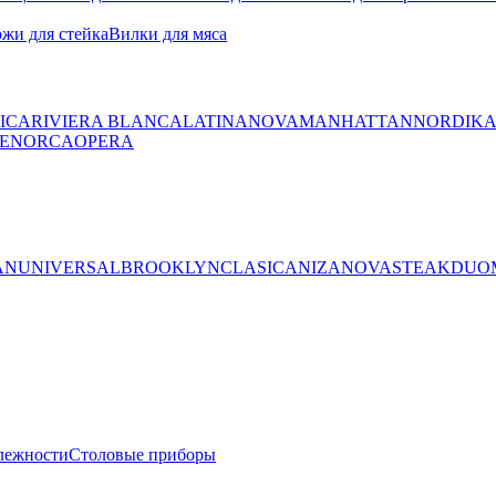
жи для стейка
Вилки для мяса
ICA
RIVIERA BLANCA
LATINA
NOVA
MANHATTAN
NORDIK
ENORCA
OPERA
AN
UNIVERSAL
BROOKLYN
CLASICA
NIZA
NOVA
STEAK
DUO
лежности
Столовые приборы