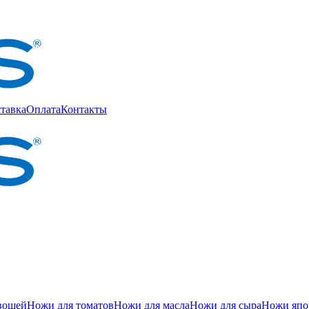
тавка
Оплата
Контакты
вощей
Ножи для томатов
Ножи для масла
Ножи для сыра
Ножи япон