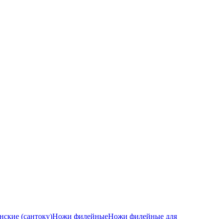
ские (сантоку)
Ножи филейные
Ножи филейные для