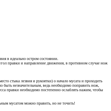
вия в
идеально остром состоянии.
угол правки и
направление движения, в
противном случае нож
место стыка лезвия и
рукоятки) о
начало мусата и
проходить
о быть незначительным, ведь необходимо поправить
нож,
есса правки необходимо постепенно ослаблять нажим, чтобы
льным мусатом можно править, но
не
точить!