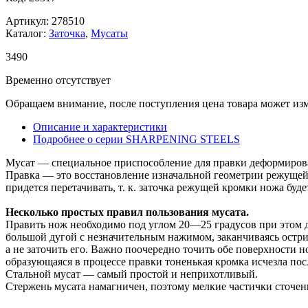
Артикул: 278510
Каталог:
Заточка
,
Мусаты
3
490
Временно отсутствует
Обращаем внимание, после поступления цена товара может изм
Описание и характеристики
Подробнее о серии SHARPENING STEELS
Мусат
— специальное приспособление для правки деформирова
Правка
— это восстановление изначальной геометрии режущей 
придется перетачивать, т.
к. заточка режущей кромки ножа буде
Несколько простых правил пользования мусата.
Править нож необходимо под углом
20—25 градусов
при этом 
большой дугой с
незначительным нажимом, заканчиваясь остри
а
не
заточить
его. Важно поочередно точить обе поверхности н
образующаяся в
процессе правки тоненькая кромка исчезла по
Стальной мусат
— самый простой и
неприхотливый.
Стержень мусата намагничен, поэтому мелкие частички сточен