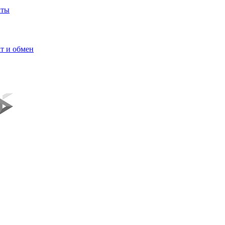
кты
т и обмен