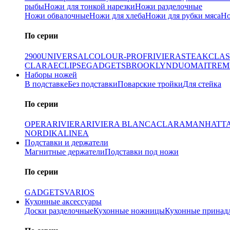
рыбы
Ножи для тонкой нарезки
Ножи разделочные
Ножи обвалочные
Ножи для хлеба
Ножи для рубки мяса
Но
По серии
2900
UNIVERSAL
COLOUR-PROF
RIVIERA
STEAK
CLAS
CLARA
ECLIPSE
GADGETS
BROOKLYN
DUO
MAITRE
M
Наборы ножей
В подставке
Без подставки
Поварские тройки
Для стейка
По серии
OPERA
RIVIERA
RIVIERA BLANCA
CLARA
MANHATT
NORDIKA
LINEA
Подставки и держатели
Магнитные держатели
Подставки под ножи
По серии
GADGETS
VARIOS
Кухонные аксессуары
Доски разделочные
Кухонные ножницы
Кухонные принад