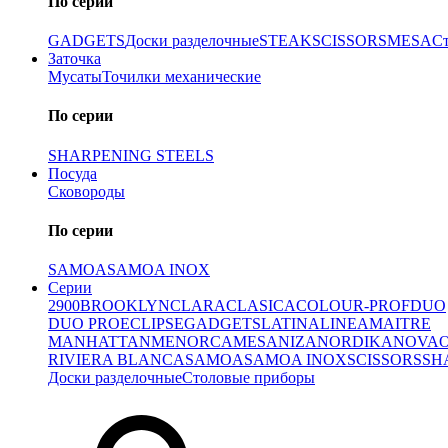
По серии
GADGETS
Доски разделочные
STEAK
SCISSORS
MESA
С
Заточка
Мусаты
Точилки механические
По серии
SHARPENING STEELS
Посуда
Сковороды
По серии
SAMOA
SAMOA INOX
Серии
2900
BROOKLYN
CLARA
CLASICA
COLOUR-PROF
DUO
DUO PRO
ECLIPSE
GADGETS
LATINA
LINEA
MAITRE
MANHATTAN
MENORCA
MESA
NIZA
NORDIKA
NOVA
RIVIERA BLANCA
SAMOA
SAMOA INOX
SCISSORS
SH
Доски разделочные
Столовые приборы