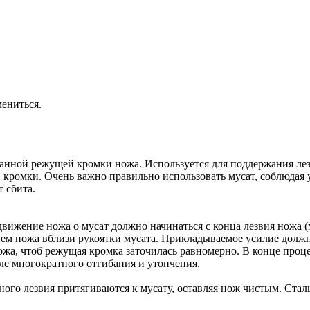
ениться.
нной режущей кромки ножа. Используется для поддержания лез
кромки. Очень важно правильно использовать мусат, соблюдая 
т сбита.
движение ножа о
мусат должно начинаться с
конца лезвия ножа (
ем ножа вблизи рукоятки мусата. Прикладываемое усилие должн
ожа, чтоб режущая кромка заточилась равномерно. В
конце проц
сле многократного отгибания и
утончения.
ного лезвия притягиваются к
мусату, оставляя нож чистым. Ста