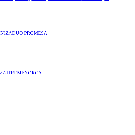
A
NIZA
DUO PRO
MESA
MAITRE
MENORCA