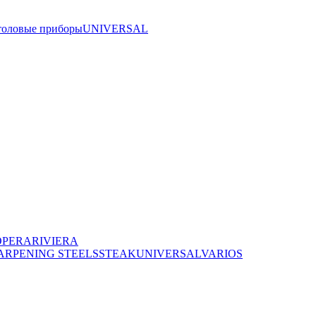
толовые приборы
UNIVERSAL
OPERA
RIVIERA
ARPENING STEELS
STEAK
UNIVERSAL
VARIOS