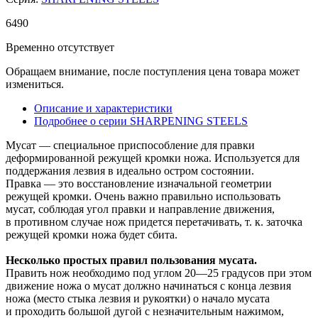
6
490
Временно отсутствует
Обращаем внимание, после поступления цена товара может
измениться.
Описание и характеристики
Подробнее о серии SHARPENING STEELS
Мусат
— специальное приспособление для правки
деформированной режущей кромки ножа. Используется для
поддержания лезвия в
идеально остром состоянии.
Правка
— это восстановление изначальной геометрии
режущей кромки. Очень важно правильно использовать
мусат, соблюдая угол правки и
направление движения,
в
противном случае нож придется перетачивать, т.
к. заточка
режущей кромки ножа будет сбита.
Несколько простых правил пользования мусата.
Править нож необходимо под углом
20—25 градусов
при этом
движение ножа о
мусат должно начинаться с
конца лезвия
ножа (место стыка лезвия и
рукоятки) о
начало мусата
и
проходить большой дугой с
незначительным нажимом,