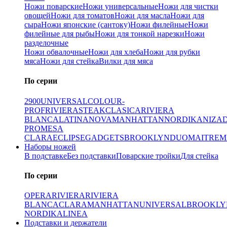
Ножи поварские
Ножи универсальные
Ножи для чистки
овощей
Ножи для томатов
Ножи для масла
Ножи для
сыра
Ножи японские (сантоку)
Ножи филейные
Ножи
филейные для рыбы
Ножи для тонкой нарезки
Ножи
разделочные
Ножи обвалочные
Ножи для хлеба
Ножи для рубки
мяса
Ножи для стейка
Вилки для мяса
По серии
2900
UNIVERSAL
COLOUR-
PROF
RIVIERA
STEAK
CLASICA
RIVIERA
BLANCA
LATINA
NOVA
MANHATTAN
NORDIKA
NIZA
PRO
MESA
CLARA
ECLIPSE
GADGETS
BROOKLYN
DUO
MAITRE
M
Наборы ножей
В подставке
Без подставки
Поварские тройки
Для стейка
По серии
OPERA
RIVIERA
RIVIERA
BLANCA
CLARA
MANHATTAN
UNIVERSAL
BROOKLY
NORDIKA
LINEA
Подставки и держатели