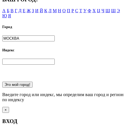
А
Б
В
Г
Д
Е
Ж
З
И
Й
К
Л
М
Н
О
П
Р
С
Т
У
Ф
Х
Ц
Ч
Ш
Щ
Э
Ю
Я
Город
Индекс
Это мой город!
Введите город или индекс, мы определим ваш город и регион
по индексу
×
ВХОД