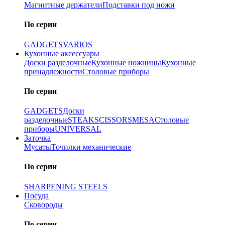
Магнитные держатели
Подставки под ножи
По серии
GADGETS
VARIOS
Кухонные аксессуары
Доски разделочные
Кухонные ножницы
Кухонные
принадлежности
Столовые приборы
По серии
GADGETS
Доски
разделочные
STEAK
SCISSORS
MESA
Столовые
приборы
UNIVERSAL
Заточка
Мусаты
Точилки механические
По серии
SHARPENING STEELS
Посуда
Сковороды
По серии