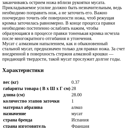
заканчиваясь острием ножа вблизи рукоятки мусата.
Прикладываемое усилие должно быть незначительным, ведь
необходимо поправить
нож, а
не
заточить
его. Важно
поочередно точить обе поверхности ножа, чтоб режущая
кромка заточилась равномерно. В
конце процесса правки
необходимо постепенно ослаблять нажим, чтобы
образующаяся в
процессе правки тоненькая кромка исчезла
после многократного отгибания и
утончения.
Мусат с
алмазным напылением, как и
обыкновенный
стальной мусат, предназначен только для правки ножа. За
счет
внедренной в
поверхность стержня алмазной крошки
—
придающей твердости, такой мусат прослужит долгие годы.
Характеристики
вес (кг)
0.37
габариты товара ( B x Ш x Г см)
28
длина (см)
28.00
количество этапов заточки
1
материал абразива
алмаз
назначение
мусат
страна бренда
Испания
страна изготовитель
Франция