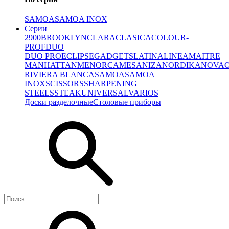
SAMOA
SAMOA INOX
Серии
2900
BROOKLYN
CLARA
CLASICA
COLOUR-
PROF
DUO
DUO PRO
ECLIPSE
GADGETS
LATINA
LINEA
MAITRE
MANHATTAN
MENORCA
MESA
NIZA
NORDIKA
NOVA
RIVIERA BLANCA
SAMOA
SAMOA
INOX
SCISSORS
SHARPENING
STEELS
STEAK
UNIVERSAL
VARIOS
Доски разделочные
Столовые приборы