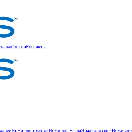
тавка
Оплата
Контакты
вощей
Ножи для томатов
Ножи для масла
Ножи для сыра
Ножи япон