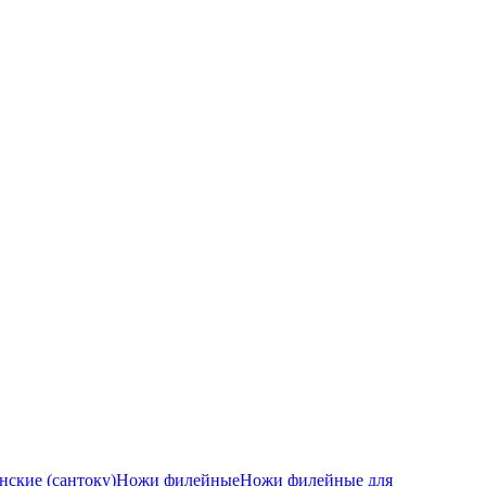
ские (сантоку)
Ножи филейные
Ножи филейные для