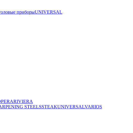
толовые приборы
UNIVERSAL
OPERA
RIVIERA
ARPENING STEELS
STEAK
UNIVERSAL
VARIOS