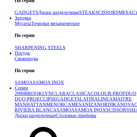
По серии
GADGETS
Доски разделочные
STEAK
SCISSORS
MESA
С
Заточка
Мусаты
Точилки механические
По серии
SHARPENING STEELS
Посуда
Сковороды
По серии
SAMOA
SAMOA INOX
Серии
2900
BROOKLYN
CLARA
CLASICA
COLOUR-PROF
DUO
DUO PRO
ECLIPSE
GADGETS
LATINA
LINEA
MAITRE
MANHATTAN
MENORCA
MESA
NIZA
NORDIKA
NOVA
RIVIERA BLANCA
SAMOA
SAMOA INOX
SCISSORS
SH
Доски разделочные
Столовые приборы