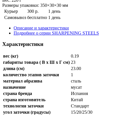
Веc: 220 г
Размеры упаковки: 350×30×30 мм
Курьер
300 р.
1 день
Самовывоз
бесплатно
1 день
Описание и характеристики
Подробнее о серии SHARPENING STEELS
Характеристики
вес (кг)
0.19
габариты товара ( B x Ш x Г см)
23
длина (см)
23.00
количество этапов заточки
1
материал абразива
сталь
назначение
мусат
страна бренда
Испания
страна изготовитель
Китай
технология заточки
Стандарт
угол заточки (градусы)
15/20/25/30