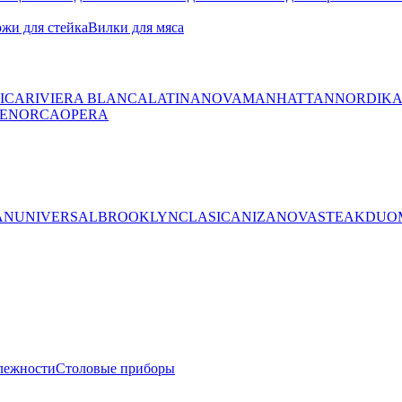
жи для стейка
Вилки для мяса
ICA
RIVIERA BLANCA
LATINA
NOVA
MANHATTAN
NORDIK
ENORCA
OPERA
AN
UNIVERSAL
BROOKLYN
CLASICA
NIZA
NOVA
STEAK
DUO
лежности
Столовые приборы