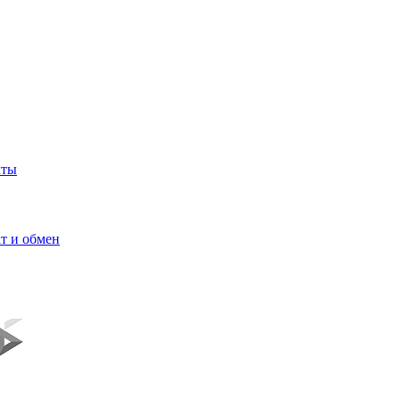
кты
т и обмен