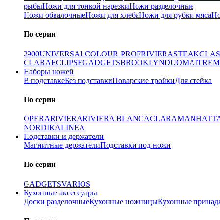
рыбы
Ножи для тонкой нарезки
Ножи разделочные
Ножи обвалочные
Ножи для хлеба
Ножи для рубки мяса
Но
По серии
2900
UNIVERSAL
COLOUR-PROF
RIVIERA
STEAK
CLAS
CLARA
ECLIPSE
GADGETS
BROOKLYN
DUO
MAITRE
M
Наборы ножей
В подставке
Без подставки
Поварские тройки
Для стейка
По серии
OPERA
RIVIERA
RIVIERA BLANCA
CLARA
MANHATT
NORDIKA
LINEA
Подставки и держатели
Магнитные держатели
Подставки под ножи
По серии
GADGETS
VARIOS
Кухонные аксессуары
Доски разделочные
Кухонные ножницы
Кухонные принад