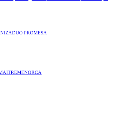
A
NIZA
DUO PRO
MESA
MAITRE
MENORCA