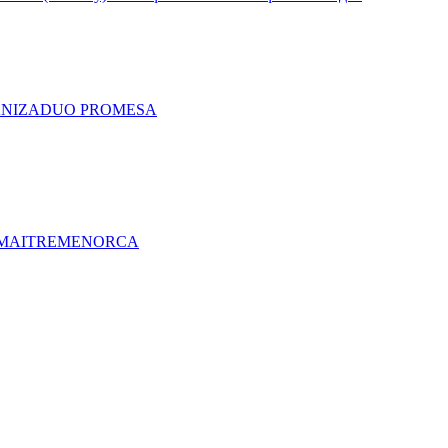
A
NIZA
DUO PRO
MESA
MAITRE
MENORCA