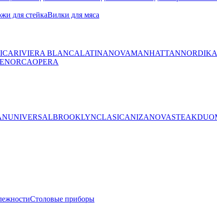
жи для стейка
Вилки для мяса
ICA
RIVIERA BLANCA
LATINA
NOVA
MANHATTAN
NORDIK
ENORCA
OPERA
AN
UNIVERSAL
BROOKLYN
CLASICA
NIZA
NOVA
STEAK
DUO
лежности
Столовые приборы