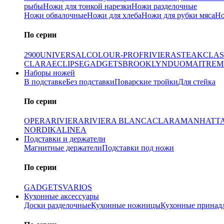
рыбы
Ножи для тонкой нарезки
Ножи разделочные
Ножи обвалочные
Ножи для хлеба
Ножи для рубки мяса
Но
По серии
2900
UNIVERSAL
COLOUR-PROF
RIVIERA
STEAK
CLAS
CLARA
ECLIPSE
GADGETS
BROOKLYN
DUO
MAITRE
M
Наборы ножей
В подставке
Без подставки
Поварские тройки
Для стейка
По серии
OPERA
RIVIERA
RIVIERA BLANCA
CLARA
MANHATT
NORDIKA
LINEA
Подставки и держатели
Магнитные держатели
Подставки под ножи
По серии
GADGETS
VARIOS
Кухонные аксессуары
Доски разделочные
Кухонные ножницы
Кухонные принад