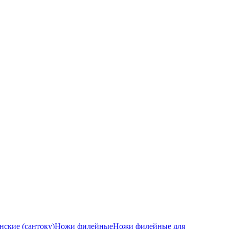
ские (сантоку)
Ножи филейные
Ножи филейные для