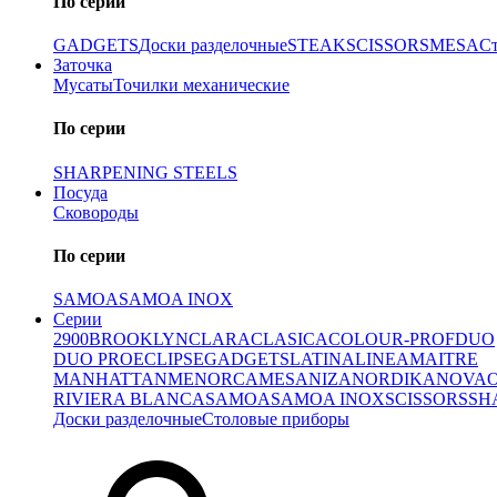
По серии
GADGETS
Доски разделочные
STEAK
SCISSORS
MESA
С
Заточка
Мусаты
Точилки механические
По серии
SHARPENING STEELS
Посуда
Сковороды
По серии
SAMOA
SAMOA INOX
Серии
2900
BROOKLYN
CLARA
CLASICA
COLOUR-PROF
DUO
DUO PRO
ECLIPSE
GADGETS
LATINA
LINEA
MAITRE
MANHATTAN
MENORCA
MESA
NIZA
NORDIKA
NOVA
RIVIERA BLANCA
SAMOA
SAMOA INOX
SCISSORS
SH
Доски разделочные
Столовые приборы