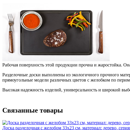
Рабочая поверхность этой продукции прочна и жаростойка. Она
Разделочные доски выполнены из экологичного прочного мате
прямоугольные модели различных цветов с желобком по периметру
Высокая надежность изделий, универсальность и широкий выбо
Связанные товары
Доска разделочная с желобом 33х23 см, материал: дерево, сери