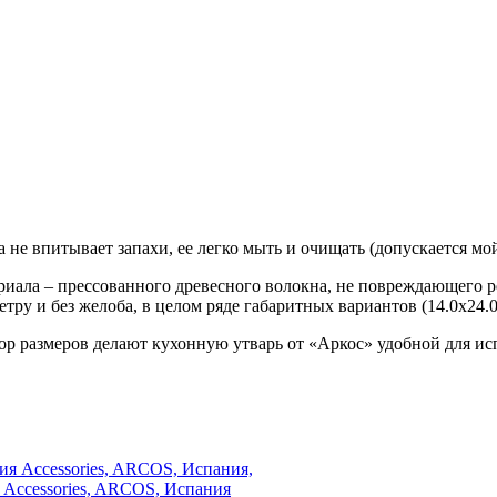
 не впитывает запахи, ее легко мыть и очищать (допускается м
риала – прессованного древесного волокна, не повреждающего
 и без желоба, в целом ряде габаритных вариантов (14.0х24.0 , 2
р размеров делают кухонную утварь от «Аркос» удобной для ис
я Accessories, ARCOS, Испания