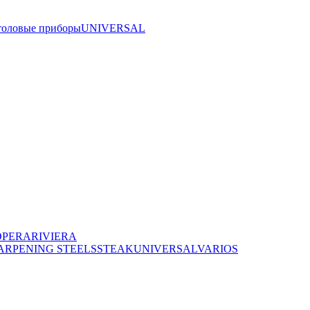
толовые приборы
UNIVERSAL
OPERA
RIVIERA
ARPENING STEELS
STEAK
UNIVERSAL
VARIOS