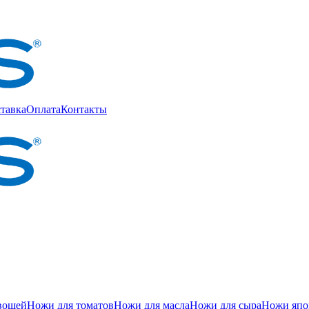
тавка
Оплата
Контакты
вощей
Ножи для томатов
Ножи для масла
Ножи для сыра
Ножи япон