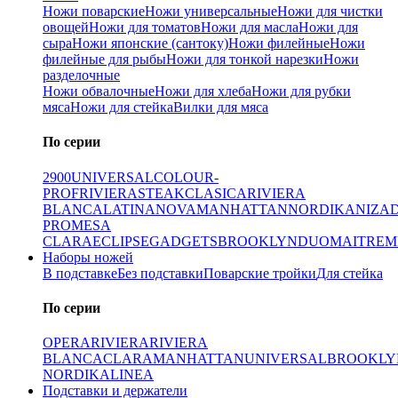
Ножи поварские
Ножи универсальные
Ножи для чистки
овощей
Ножи для томатов
Ножи для масла
Ножи для
сыра
Ножи японские (сантоку)
Ножи филейные
Ножи
филейные для рыбы
Ножи для тонкой нарезки
Ножи
разделочные
Ножи обвалочные
Ножи для хлеба
Ножи для рубки
мяса
Ножи для стейка
Вилки для мяса
По серии
2900
UNIVERSAL
COLOUR-
PROF
RIVIERA
STEAK
CLASICA
RIVIERA
BLANCA
LATINA
NOVA
MANHATTAN
NORDIKA
NIZA
PRO
MESA
CLARA
ECLIPSE
GADGETS
BROOKLYN
DUO
MAITRE
M
Наборы ножей
В подставке
Без подставки
Поварские тройки
Для стейка
По серии
OPERA
RIVIERA
RIVIERA
BLANCA
CLARA
MANHATTAN
UNIVERSAL
BROOKLY
NORDIKA
LINEA
Подставки и держатели