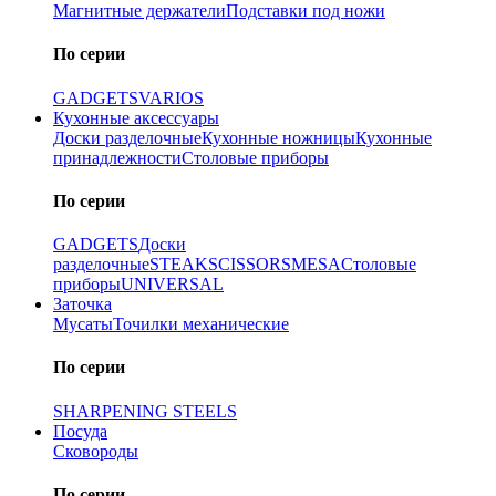
Магнитные держатели
Подставки под ножи
По серии
GADGETS
VARIOS
Кухонные аксессуары
Доски разделочные
Кухонные ножницы
Кухонные
принадлежности
Столовые приборы
По серии
GADGETS
Доски
разделочные
STEAK
SCISSORS
MESA
Столовые
приборы
UNIVERSAL
Заточка
Мусаты
Точилки механические
По серии
SHARPENING STEELS
Посуда
Сковороды
По серии