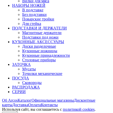
Вилки для мяса
НАБОРЫ НОЖЕЙ
В подставке
Без подставки
Поварские тройки
Для стейка
ПОДСТАВКИ И ДЕРЖАТЕЛИ
Магнитные держатели
Подставки под ножи
КУХОННЫЕ АКСЕССУАРЫ
Доски разделочные
Кухонные ножницы
Кухонные принадлежности
Столовые приборы
ЗАТОЧКА
Мусаты
Точилки механические
ПОСУДА
Сковороды
РАСПРОДАЖА
СЕРИИ
Об Arcos
Каталог
Официальные магазины
Дисконтные
карты
Доставка
Оплата
Контакты
Используя сайт, вы согла­шаетесь с
политикой cookies
.