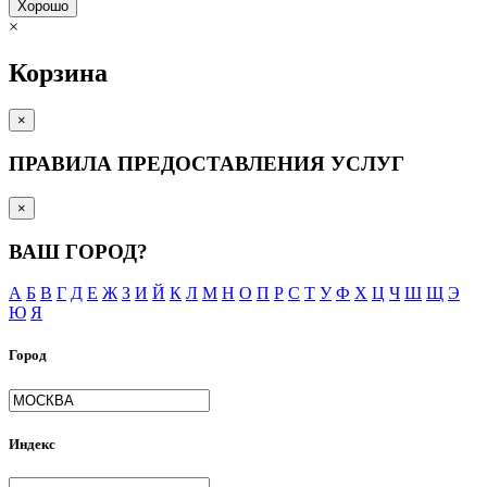
Хорошо
×
Корзина
×
ПРАВИЛА ПРЕДОСТАВЛЕНИЯ УСЛУГ
×
ВАШ ГОРОД?
А
Б
В
Г
Д
Е
Ж
З
И
Й
К
Л
М
Н
О
П
Р
С
Т
У
Ф
Х
Ц
Ч
Ш
Щ
Э
Ю
Я
Город
Индекс