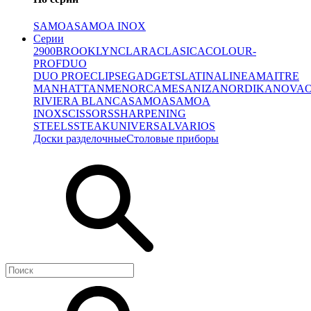
SAMOA
SAMOA INOX
Серии
2900
BROOKLYN
CLARA
CLASICA
COLOUR-
PROF
DUO
DUO PRO
ECLIPSE
GADGETS
LATINA
LINEA
MAITRE
MANHATTAN
MENORCA
MESA
NIZA
NORDIKA
NOVA
RIVIERA BLANCA
SAMOA
SAMOA
INOX
SCISSORS
SHARPENING
STEELS
STEAK
UNIVERSAL
VARIOS
Доски разделочные
Столовые приборы