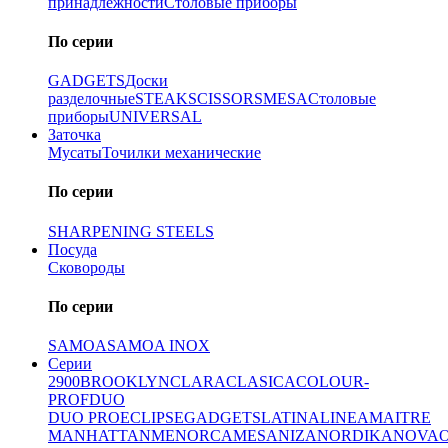
принадлежности
Столовые приборы
По серии
GADGETS
Доски
разделочные
STEAK
SCISSORS
MESA
Столовые
приборы
UNIVERSAL
Заточка
Мусаты
Точилки механические
По серии
SHARPENING STEELS
Посуда
Сковороды
По серии
SAMOA
SAMOA INOX
Серии
2900
BROOKLYN
CLARA
CLASICA
COLOUR-
PROF
DUO
DUO PRO
ECLIPSE
GADGETS
LATINA
LINEA
MAITRE
MANHATTAN
MENORCA
MESA
NIZA
NORDIKA
NOVA