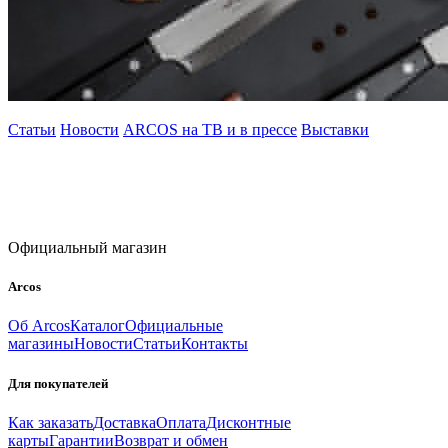
Статьи
Новости
ARCOS на ТВ и в прессе
Выставки
Официальный магазин
Arcos
Об Arcos
Каталог
Официальные
магазины
Новости
Статьи
Контакты
Для покупателей
Как заказать
Доставка
Оплата
Дисконтные
карты
Гарантии
Возврат и обмен