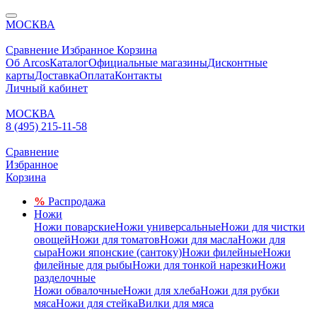
МОСКВА
Сравнение
Избранное
Корзина
Об Arcos
Каталог
Официальные магазины
Дисконтные
карты
Доставка
Оплата
Контакты
Личный кабинет
МОСКВА
8 (495) 215-11-58
Сравнение
Избранное
Корзина
%
Распродажа
Ножи
Ножи поварские
Ножи универсальные
Ножи для чистки
овощей
Ножи для томатов
Ножи для масла
Ножи для
сыра
Ножи японские (сантоку)
Ножи филейные
Ножи
филейные для рыбы
Ножи для тонкой нарезки
Ножи
разделочные
Ножи обвалочные
Ножи для хлеба
Ножи для рубки
мяса
Ножи для стейка
Вилки для мяса