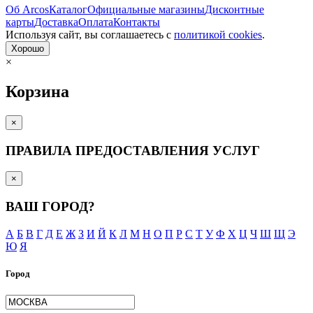
Об Arcos
Каталог
Официальные магазины
Дисконтные
карты
Доставка
Оплата
Контакты
Используя сайт, вы согла­шаетесь с
политикой cookies
.
Хорошо
×
Корзина
×
ПРАВИЛА ПРЕДОСТАВЛЕНИЯ УСЛУГ
×
ВАШ ГОРОД?
А
Б
В
Г
Д
Е
Ж
З
И
Й
К
Л
М
Н
О
П
Р
С
Т
У
Ф
Х
Ц
Ч
Ш
Щ
Э
Ю
Я
Город