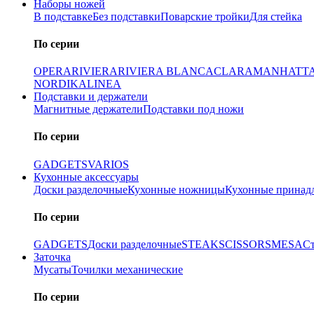
Наборы ножей
В подставке
Без подставки
Поварские тройки
Для стейка
По серии
OPERA
RIVIERA
RIVIERA BLANCA
CLARA
MANHATT
NORDIKA
LINEA
Подставки и держатели
Магнитные держатели
Подставки под ножи
По серии
GADGETS
VARIOS
Кухонные аксессуары
Доски разделочные
Кухонные ножницы
Кухонные принад
По серии
GADGETS
Доски разделочные
STEAK
SCISSORS
MESA
С
Заточка
Мусаты
Точилки механические
По серии