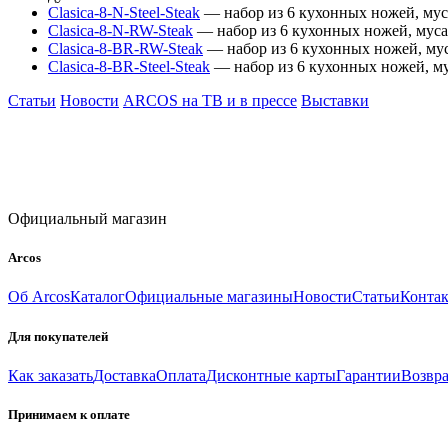
Clasica-8-N-Steel-Steak
— набор из 6 кухонных ножей, мус
Clasica-8-N-RW-Steak
— набор из 6 кухонных ножей, мусат
Clasica-8-BR-RW-Steak
— набор из 6 кухонных ножей, мус
Clasica-8-BR-Steel-Steak
— набор из 6 кухонных ножей, му
Статьи
Новости
ARCOS на ТВ и в прессе
Выставки
Официальный магазин
Arcos
Об Arcos
Каталог
Официальные магазины
Новости
Статьи
Конта
Для покупателей
Как заказать
Доставка
Оплата
Дисконтные карты
Гарантии
Возвра
Принимаем к оплате