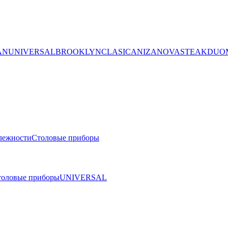
AN
UNIVERSAL
BROOKLYN
CLASICA
NIZA
NOVA
STEAK
DUO
лежности
Столовые приборы
толовые приборы
UNIVERSAL