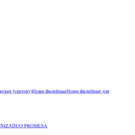
ские (сантоку)
Ножи филейные
Ножи филейные для
A
NIZA
DUO PRO
MESA