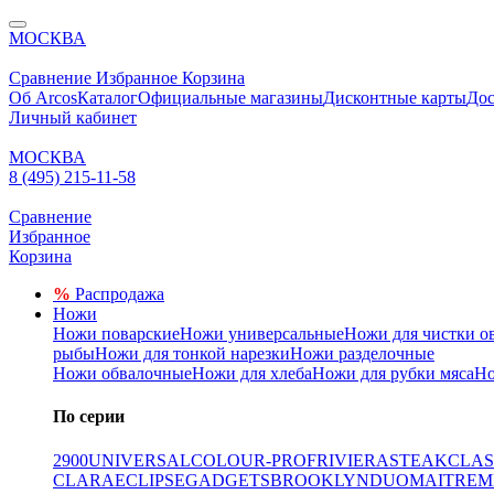
МОСКВА
Сравнение
Избранное
Корзина
Об Arcos
Каталог
Официальные магазины
Дисконтные карты
Дос
Личный кабинет
МОСКВА
8 (495) 215-11-58
Сравнение
Избранное
Корзина
%
Распродажа
Ножи
Ножи поварские
Ножи универсальные
Ножи для чистки о
рыбы
Ножи для тонкой нарезки
Ножи разделочные
Ножи обвалочные
Ножи для хлеба
Ножи для рубки мяса
Но
По серии
2900
UNIVERSAL
COLOUR-PROF
RIVIERA
STEAK
CLAS
CLARA
ECLIPSE
GADGETS
BROOKLYN
DUO
MAITRE
M