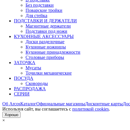
Без подставки
Поварские тройки
Для стейка
ПОДСТАВКИ И ДЕРЖАТЕЛИ
Магнитные держатели
Подставки под ножи
КУХОННЫЕ АКСЕССУАРЫ
Доски разделочные
Кухонные ножницы
Кухонные принадлежности
Столовые приборы
ЗАТОЧКА
Мусаты
Точилки механические
ПОСУДА
Сковороды
РАСПРОДАЖА
СЕРИИ
Об Arcos
Каталог
Официальные магазины
Дисконтные карты
Дос
Используя сайт, вы согла­шаетесь с
политикой cookies
.
Хорошо
×