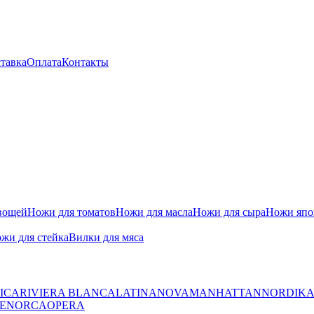
тавка
Оплата
Контакты
вощей
Ножи для томатов
Ножи для масла
Ножи для сыра
Ножи япон
жи для стейка
Вилки для мяса
ICA
RIVIERA BLANCA
LATINA
NOVA
MANHATTAN
NORDIK
ENORCA
OPERA