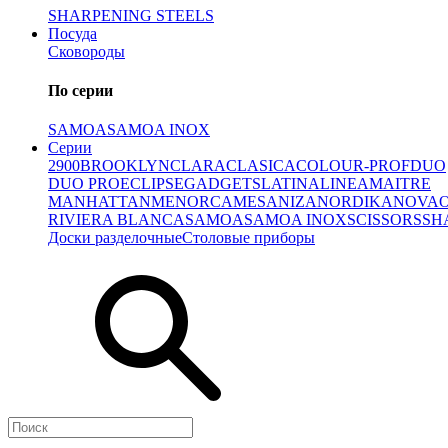
SHARPENING STEELS
Посуда
Сковороды
По серии
SAMOA
SAMOA INOX
Серии
2900
BROOKLYN
CLARA
CLASICA
COLOUR-PROF
DUO
DUO PRO
ECLIPSE
GADGETS
LATINA
LINEA
MAITRE
MANHATTAN
MENORCA
MESA
NIZA
NORDIKA
NOVA
RIVIERA BLANCA
SAMOA
SAMOA INOX
SCISSORS
SH
Доски разделочные
Столовые приборы