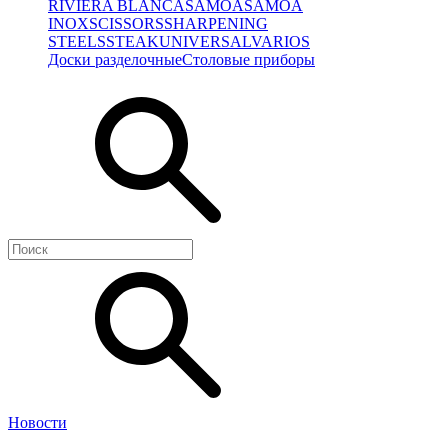
RIVIERA BLANCA
SAMOA
SAMOA
INOX
SCISSORS
SHARPENING
STEELS
STEAK
UNIVERSAL
VARIOS
Доски разделочные
Столовые приборы
Новости