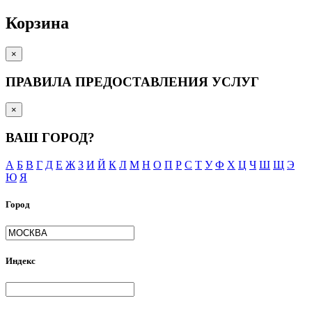
Корзина
×
ПРАВИЛА ПРЕДОСТАВЛЕНИЯ УСЛУГ
×
ВАШ ГОРОД?
А
Б
В
Г
Д
Е
Ж
З
И
Й
К
Л
М
Н
О
П
Р
С
Т
У
Ф
Х
Ц
Ч
Ш
Щ
Э
Ю
Я
Город
Индекс