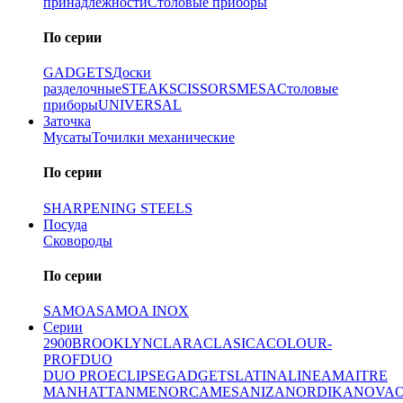
принадлежности
Столовые приборы
По серии
GADGETS
Доски
разделочные
STEAK
SCISSORS
MESA
Столовые
приборы
UNIVERSAL
Заточка
Мусаты
Точилки механические
По серии
SHARPENING STEELS
Посуда
Сковороды
По серии
SAMOA
SAMOA INOX
Серии
2900
BROOKLYN
CLARA
CLASICA
COLOUR-
PROF
DUO
DUO PRO
ECLIPSE
GADGETS
LATINA
LINEA
MAITRE
MANHATTAN
MENORCA
MESA
NIZA
NORDIKA
NOVA