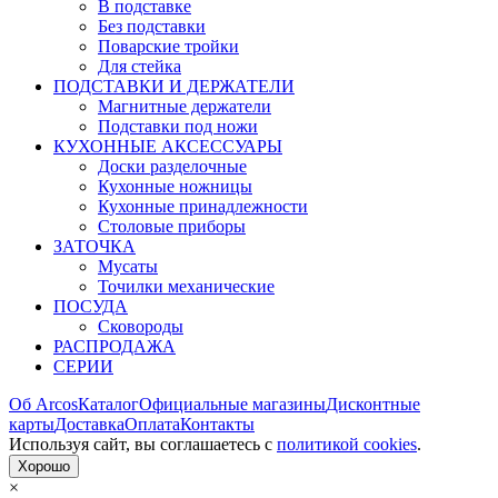
В подставке
Без подставки
Поварские тройки
Для стейка
ПОДСТАВКИ И ДЕРЖАТЕЛИ
Магнитные держатели
Подставки под ножи
КУХОННЫЕ АКСЕССУАРЫ
Доски разделочные
Кухонные ножницы
Кухонные принадлежности
Столовые приборы
ЗАТОЧКА
Мусаты
Точилки механические
ПОСУДА
Сковороды
РАСПРОДАЖА
СЕРИИ
Об Arcos
Каталог
Официальные магазины
Дисконтные
карты
Доставка
Оплата
Контакты
Используя сайт, вы согла­шаетесь с
политикой cookies
.
Хорошо
×