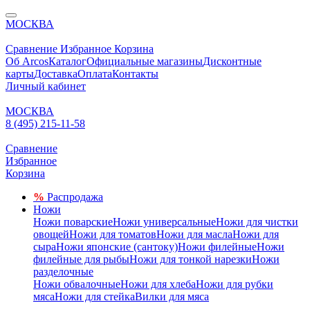
МОСКВА
Сравнение
Избранное
Корзина
Об Arcos
Каталог
Официальные магазины
Дисконтные
карты
Доставка
Оплата
Контакты
Личный кабинет
МОСКВА
8 (495) 215-11-58
Сравнение
Избранное
Корзина
%
Распродажа
Ножи
Ножи поварские
Ножи универсальные
Ножи для чистки
овощей
Ножи для томатов
Ножи для масла
Ножи для
сыра
Ножи японские (сантоку)
Ножи филейные
Ножи
филейные для рыбы
Ножи для тонкой нарезки
Ножи
разделочные
Ножи обвалочные
Ножи для хлеба
Ножи для рубки
мяса
Ножи для стейка
Вилки для мяса