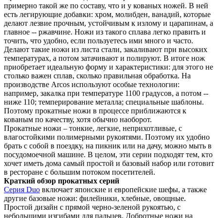
примерно такой же по составу, что и у кованых ножей. В ней
есть легирующие добавки: хром, молибден, ванадий, которые
делают лезвие прочным, устойчивым к излому и царапинам, а
главное -- ржавчине. Ножи из такого сплава легко править и
точить, что удобно, если пользуетесь ими много и часто.
Делают такие ножи из листа стали, закаливают при высоких
температурах, а потом затачивают и полируют. В итоге нож
приобретает идеальную форму и характеристики: для этого не
столько важен сплав, сколько правильная обработка. На
производстве Arcos используют особые технологии:
например, закалка при температуре 1100 градусов, а потом --
ниже 110; темперирование металла; специальные шаблоны.
Поэтому прокатные ножи в процессе приближаются к
кованым по качеству, хотя обычно наоборот.
Прокатные ножи – тонкие, легкие, неприхотливые, с
влагостойкими полимерными рукоятями. Поэтому их удобно
брать с собой в поездку, на пикник или на дачу, можно мыть в
посудомоечной машине. В целом, эти серии подходят тем, кто
хочет иметь дома самый простой и базовый набор или готовит
в ресторане с большим потоком посетителей.
Краткий обзор прокатных серий
Серия Duo
включает японские и европейские шефы, а также
другие базовые ножи: филейники, хлебные, овощные.
Простой дизайн с прямой черно-зеленой рукоятью, с
небольшими изгибами для пальцев. Добротные ножи на