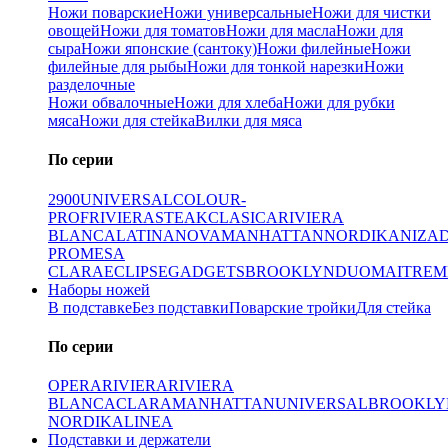
Ножи поварские
Ножи универсальные
Ножи для чистки
овощей
Ножи для томатов
Ножи для масла
Ножи для
сыра
Ножи японские (сантоку)
Ножи филейные
Ножи
филейные для рыбы
Ножи для тонкой нарезки
Ножи
разделочные
Ножи обвалочные
Ножи для хлеба
Ножи для рубки
мяса
Ножи для стейка
Вилки для мяса
По серии
2900
UNIVERSAL
COLOUR-
PROF
RIVIERA
STEAK
CLASICA
RIVIERA
BLANCA
LATINA
NOVA
MANHATTAN
NORDIKA
NIZA
PRO
MESA
CLARA
ECLIPSE
GADGETS
BROOKLYN
DUO
MAITRE
M
Наборы ножей
В подставке
Без подставки
Поварские тройки
Для стейка
По серии
OPERA
RIVIERA
RIVIERA
BLANCA
CLARA
MANHATTAN
UNIVERSAL
BROOKLY
NORDIKA
LINEA
Подставки и держатели