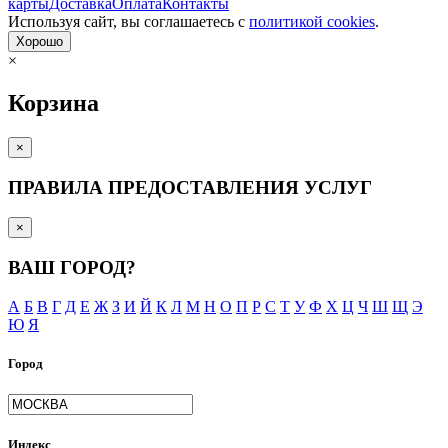
карты
Доставка
Оплата
Контакты
Используя сайт, вы согла­шаетесь с
политикой cookies
.
Хорошо
×
Корзина
×
ПРАВИЛА ПРЕДОСТАВЛЕНИЯ УСЛУГ
×
ВАШ ГОРОД?
А
Б
В
Г
Д
Е
Ж
З
И
Й
К
Л
М
Н
О
П
Р
С
Т
У
Ф
Х
Ц
Ч
Ш
Щ
Э
Ю
Я
Город
Индекс