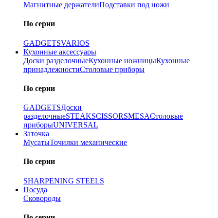
Магнитные держатели
Подставки под ножи
По серии
GADGETS
VARIOS
Кухонные аксессуары
Доски разделочные
Кухонные ножницы
Кухонные
принадлежности
Столовые приборы
По серии
GADGETS
Доски
разделочные
STEAK
SCISSORS
MESA
Столовые
приборы
UNIVERSAL
Заточка
Мусаты
Точилки механические
По серии
SHARPENING STEELS
Посуда
Сковороды
По серии