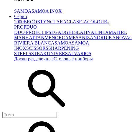
SAMOA
SAMOA INOX
Серии
2900
BROOKLYN
CLARA
CLASICA
COLOUR-
PROF
DUO
DUO PRO
ECLIPSE
GADGETS
LATINA
LINEA
MAITRE
MANHATTAN
MENORCA
MESA
NIZA
NORDIKA
NOVA
RIVIERA BLANCA
SAMOA
SAMOA
INOX
SCISSORS
SHARPENING
STEELS
STEAK
UNIVERSAL
VARIOS
Доски разделочные
Столовые приборы