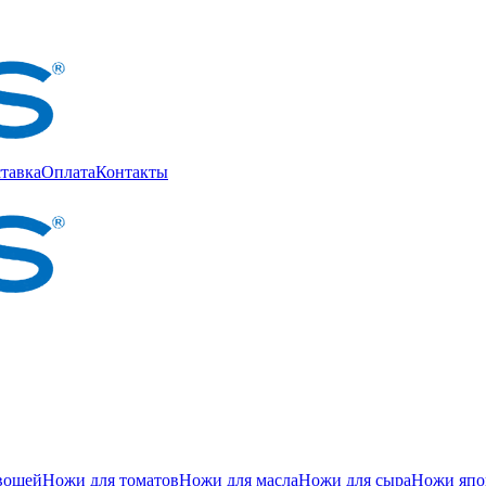
тавка
Оплата
Контакты
вощей
Ножи для томатов
Ножи для масла
Ножи для сыра
Ножи япон