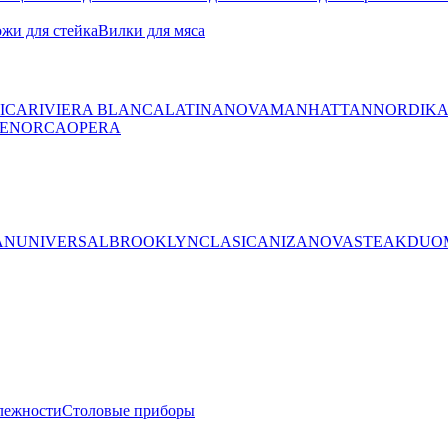
жи для стейка
Вилки для мяса
ICA
RIVIERA BLANCA
LATINA
NOVA
MANHATTAN
NORDIK
ENORCA
OPERA
AN
UNIVERSAL
BROOKLYN
CLASICA
NIZA
NOVA
STEAK
DUO
лежности
Столовые приборы