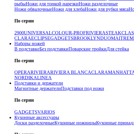
рыбы
Ножи для тонкой нарезки
Ножи разделочные
Ножи обвалочные
Ножи для хлеба
Ножи для рубки мяса
Но
По серии
2900
UNIVERSAL
COLOUR-PROF
RIVIERA
STEAK
CLAS
CLARA
ECLIPSE
GADGETS
BROOKLYN
DUO
MAITRE
M
Наборы ножей
В подставке
Без подставки
Поварские тройки
Для стейка
По серии
OPERA
RIVIERA
RIVIERA BLANCA
CLARA
MANHATT
NORDIKA
LINEA
Подставки и держатели
Магнитные держатели
Подставки под ножи
По серии
GADGETS
VARIOS
Кухонные аксессуары
Доски разделочные
Кухонные ножницы
Кухонные принад