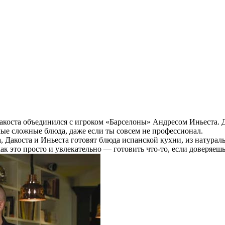
Дакоста объединился с игроком «Барселоны» Андресом Иньеста. Д
мые сложные блюда, даже если ты совсем не профессионал.
va, Дакоста и Иньеста готовят блюда испанской кухни, из нату
к это просто и увлекательно — готовить что-то, если доверяеш