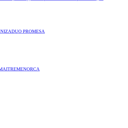
A
NIZA
DUO PRO
MESA
MAITRE
MENORCA