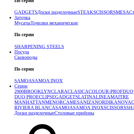
По серии
GADGETS
Доски разделочные
STEAK
SCISSORS
MESA
С
Заточка
Мусаты
Точилки механические
По серии
SHARPENING STEELS
Посуда
Сковороды
По серии
SAMOA
SAMOA INOX
Серии
2900
BROOKLYN
CLARA
CLASICA
COLOUR-PROF
DUO
DUO PRO
ECLIPSE
GADGETS
LATINA
LINEA
MAITRE
MANHATTAN
MENORCA
MESA
NIZA
NORDIKA
NOVA
RIVIERA BLANCA
SAMOA
SAMOA INOX
SCISSORS
SH
Доски разделочные
Столовые приборы