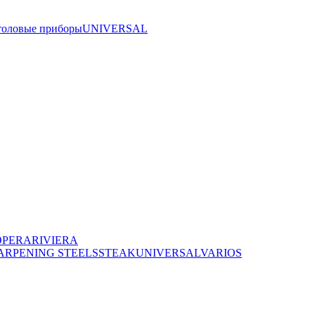
толовые приборы
UNIVERSAL
OPERA
RIVIERA
ARPENING STEELS
STEAK
UNIVERSAL
VARIOS