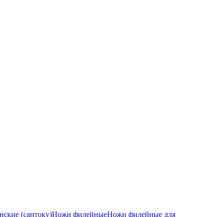
ские (сантоку)
Ножи филейные
Ножи филейные для