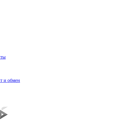
кты
т и обмен