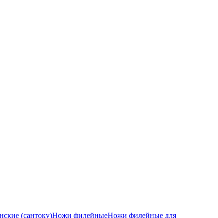
ские (сантоку)
Ножи филейные
Ножи филейные для