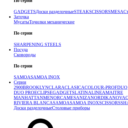
По серии
GADGETS
Доски разделочные
STEAK
SCISSORS
MESA
С
Заточка
Мусаты
Точилки механические
По серии
SHARPENING STEELS
Посуда
Сковороды
По серии
SAMOA
SAMOA INOX
Серии
2900
BROOKLYN
CLARA
CLASICA
COLOUR-PROF
DUO
DUO PRO
ECLIPSE
GADGETS
LATINA
LINEA
MAITRE
MANHATTAN
MENORCA
MESA
NIZA
NORDIKA
NOVA
RIVIERA BLANCA
SAMOA
SAMOA INOX
SCISSORS
SH
Доски разделочные
Столовые приборы