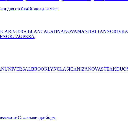
жи для стейка
Вилки для мяса
ICA
RIVIERA BLANCA
LATINA
NOVA
MANHATTAN
NORDIK
ENORCA
OPERA
AN
UNIVERSAL
BROOKLYN
CLASICA
NIZA
NOVA
STEAK
DUO
лежности
Столовые приборы