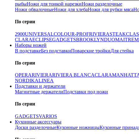
рыбы
Ножи для тонкой нарезки
Ножи разделочные
Ножи обвалочные
Ножи для хлеба
Ножи для рубки мяса
Но
По серии
2900
UNIVERSAL
COLOUR-PROF
RIVIERA
STEAK
CLAS
CLARA
ECLIPSE
GADGETS
BROOKLYN
DUO
MAITRE
M
Наборы ножей
В подставке
Без подставки
Поварские тройки
Для стейка
По серии
OPERA
RIVIERA
RIVIERA BLANCA
CLARA
MANHATT
NORDIKA
LINEA
Подставки и держатели
Магнитные держатели
Подставки под ножи
По серии
GADGETS
VARIOS
Кухонные аксессуары
Доски разделочные
Кухонные ножницы
Кухонные принад