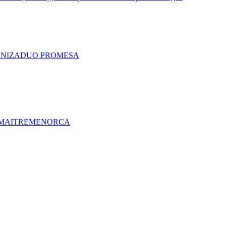
A
NIZA
DUO PRO
MESA
MAITRE
MENORCA