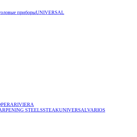
толовые приборы
UNIVERSAL
OPERA
RIVIERA
ARPENING STEELS
STEAK
UNIVERSAL
VARIOS