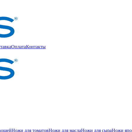
тавка
Оплата
Контакты
вощей
Ножи для томатов
Ножи для масла
Ножи для сыра
Ножи япон