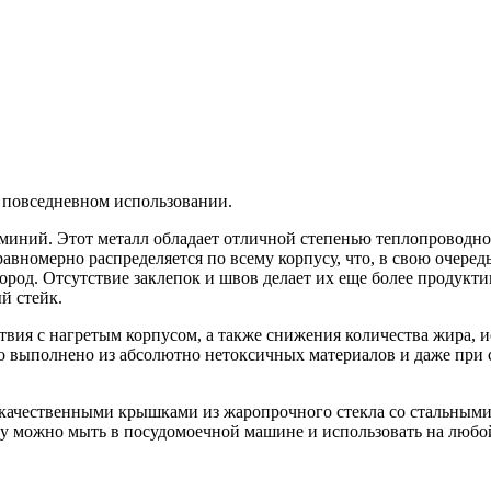
 повседневном использовании.
миний. Этот металл обладает отличной степенью теплопроводнос
авномерно распределяется по всему корпусу, что, в свою очеред
вород. Отсутствие заклепок и швов делает их еще более продук
й стейк.
вия с нагретым корпусом, а также снижения количества жира, и
выполнено из абсолютно нетоксичных материалов и даже при с
качественными крышками из жаропрочного стекла со стальными
уду можно мыть в посудомоечной машине и использовать на люб