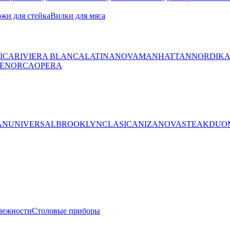
жи для стейка
Вилки для мяса
ICA
RIVIERA BLANCA
LATINA
NOVA
MANHATTAN
NORDIK
ENORCA
OPERA
AN
UNIVERSAL
BROOKLYN
CLASICA
NIZA
NOVA
STEAK
DUO
лежности
Столовые приборы