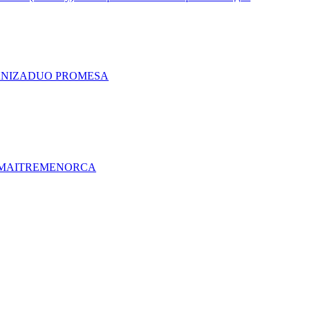
A
NIZA
DUO PRO
MESA
MAITRE
MENORCA