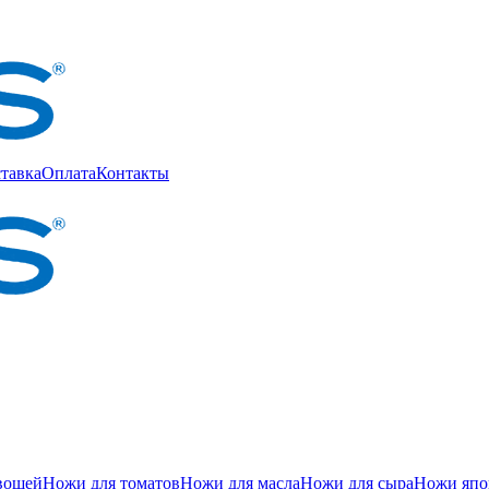
тавка
Оплата
Контакты
вощей
Ножи для томатов
Ножи для масла
Ножи для сыра
Ножи япон