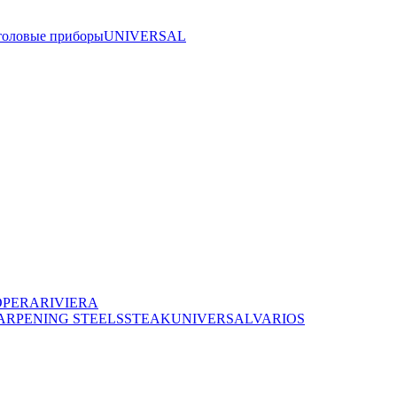
толовые приборы
UNIVERSAL
OPERA
RIVIERA
ARPENING STEELS
STEAK
UNIVERSAL
VARIOS