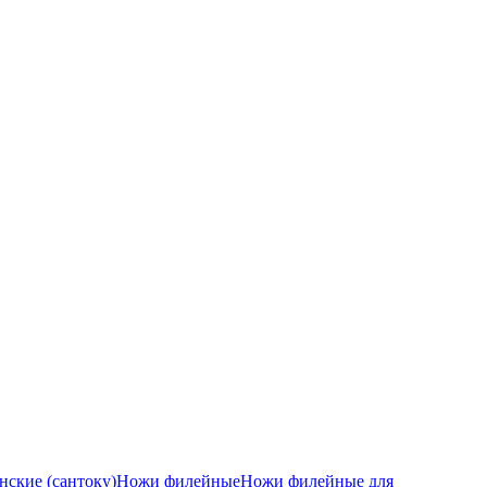
ские (сантоку)
Ножи филейные
Ножи филейные для