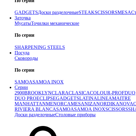
По серии
GADGETS
Доски разделочные
STEAK
SCISSORS
MESA
С
Заточка
Мусаты
Точилки механические
По серии
SHARPENING STEELS
Посуда
Сковороды
По серии
SAMOA
SAMOA INOX
Серии
2900
BROOKLYN
CLARA
CLASICA
COLOUR-PROF
DUO
DUO PRO
ECLIPSE
GADGETS
LATINA
LINEA
MAITRE
MANHATTAN
MENORCA
MESA
NIZA
NORDIKA
NOVA
RIVIERA BLANCA
SAMOA
SAMOA INOX
SCISSORS
SH
Доски разделочные
Столовые приборы