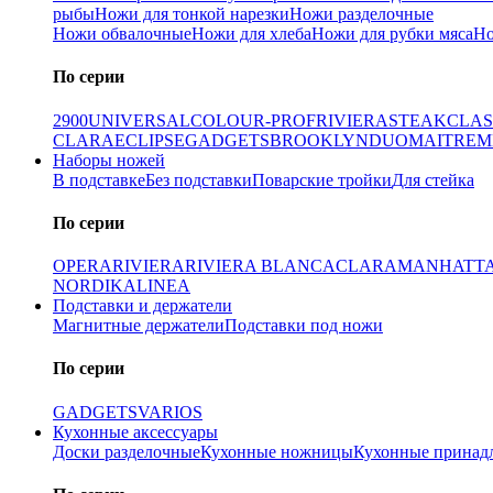
рыбы
Ножи для тонкой нарезки
Ножи разделочные
Ножи обвалочные
Ножи для хлеба
Ножи для рубки мяса
Но
По серии
2900
UNIVERSAL
COLOUR-PROF
RIVIERA
STEAK
CLAS
CLARA
ECLIPSE
GADGETS
BROOKLYN
DUO
MAITRE
M
Наборы ножей
В подставке
Без подставки
Поварские тройки
Для стейка
По серии
OPERA
RIVIERA
RIVIERA BLANCA
CLARA
MANHATT
NORDIKA
LINEA
Подставки и держатели
Магнитные держатели
Подставки под ножи
По серии
GADGETS
VARIOS
Кухонные аксессуары
Доски разделочные
Кухонные ножницы
Кухонные принад