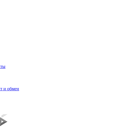
кты
т и обмен