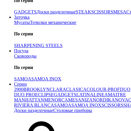
По серии
GADGETS
Доски разделочные
STEAK
SCISSORS
MESA
С
Заточка
Мусаты
Точилки механические
По серии
SHARPENING STEELS
Посуда
Сковороды
По серии
SAMOA
SAMOA INOX
Серии
2900
BROOKLYN
CLARA
CLASICA
COLOUR-PROF
DUO
DUO PRO
ECLIPSE
GADGETS
LATINA
LINEA
MAITRE
MANHATTAN
MENORCA
MESA
NIZA
NORDIKA
NOVA
RIVIERA BLANCA
SAMOA
SAMOA INOX
SCISSORS
SH
Доски разделочные
Столовые приборы