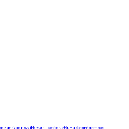
ские (сантоку)
Ножи филейные
Ножи филейные для