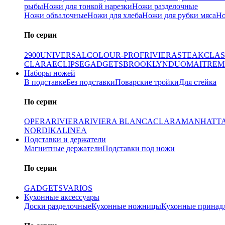
рыбы
Ножи для тонкой нарезки
Ножи разделочные
Ножи обвалочные
Ножи для хлеба
Ножи для рубки мяса
Но
По серии
2900
UNIVERSAL
COLOUR-PROF
RIVIERA
STEAK
CLAS
CLARA
ECLIPSE
GADGETS
BROOKLYN
DUO
MAITRE
M
Наборы ножей
В подставке
Без подставки
Поварские тройки
Для стейка
По серии
OPERA
RIVIERA
RIVIERA BLANCA
CLARA
MANHATT
NORDIKA
LINEA
Подставки и держатели
Магнитные держатели
Подставки под ножи
По серии
GADGETS
VARIOS
Кухонные аксессуары
Доски разделочные
Кухонные ножницы
Кухонные принад