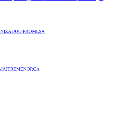
A
NIZA
DUO PRO
MESA
MAITRE
MENORCA