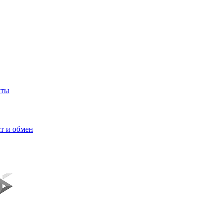
кты
т и обмен