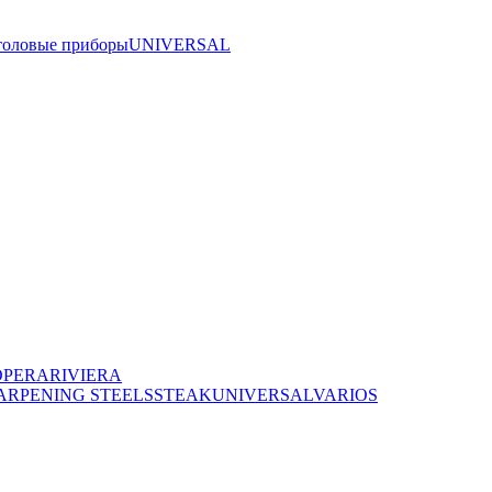
толовые приборы
UNIVERSAL
OPERA
RIVIERA
ARPENING STEELS
STEAK
UNIVERSAL
VARIOS