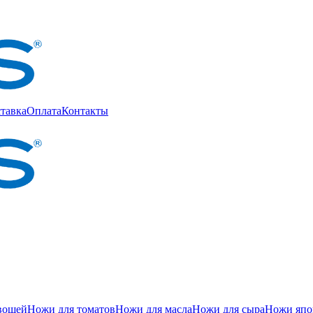
тавка
Оплата
Контакты
вощей
Ножи для томатов
Ножи для масла
Ножи для сыра
Ножи япон