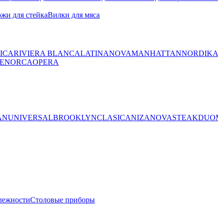
жи для стейка
Вилки для мяса
ICA
RIVIERA BLANCA
LATINA
NOVA
MANHATTAN
NORDIK
ENORCA
OPERA
AN
UNIVERSAL
BROOKLYN
CLASICA
NIZA
NOVA
STEAK
DUO
лежности
Столовые приборы