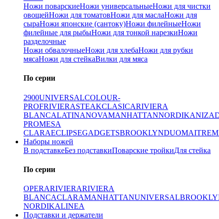
Ножи поварские
Ножи универсальные
Ножи для чистки
овощей
Ножи для томатов
Ножи для масла
Ножи для
сыра
Ножи японские (сантоку)
Ножи филейные
Ножи
филейные для рыбы
Ножи для тонкой нарезки
Ножи
разделочные
Ножи обвалочные
Ножи для хлеба
Ножи для рубки
мяса
Ножи для стейка
Вилки для мяса
По серии
2900
UNIVERSAL
COLOUR-
PROF
RIVIERA
STEAK
CLASICA
RIVIERA
BLANCA
LATINA
NOVA
MANHATTAN
NORDIKA
NIZA
PRO
MESA
CLARA
ECLIPSE
GADGETS
BROOKLYN
DUO
MAITRE
M
Наборы ножей
В подставке
Без подставки
Поварские тройки
Для стейка
По серии
OPERA
RIVIERA
RIVIERA
BLANCA
CLARA
MANHATTAN
UNIVERSAL
BROOKLY
NORDIKA
LINEA
Подставки и держатели