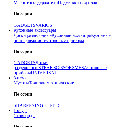
Магнитные держатели
Подставки под ножи
По серии
GADGETS
VARIOS
Кухонные аксессуары
Доски разделочные
Кухонные ножницы
Кухонные
принадлежности
Столовые приборы
По серии
GADGETS
Доски
разделочные
STEAK
SCISSORS
MESA
Столовые
приборы
UNIVERSAL
Заточка
Мусаты
Точилки механические
По серии
SHARPENING STEELS
Посуда
Сковороды
По серии