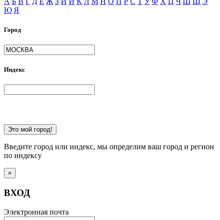
А
Б
В
Г
Д
Е
Ж
З
И
Й
К
Л
М
Н
О
П
Р
С
Т
У
Ф
Х
Ц
Ч
Ш
Щ
Э
Ю
Я
Город
Индекс
Это мой город!
Введите город или индекс, мы определим ваш город и регион
по индексу
×
ВХОД
Электронная почта