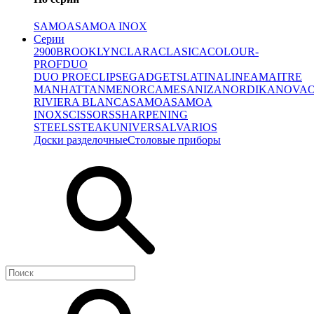
SAMOA
SAMOA INOX
Серии
2900
BROOKLYN
CLARA
CLASICA
COLOUR-
PROF
DUO
DUO PRO
ECLIPSE
GADGETS
LATINA
LINEA
MAITRE
MANHATTAN
MENORCA
MESA
NIZA
NORDIKA
NOVA
RIVIERA BLANCA
SAMOA
SAMOA
INOX
SCISSORS
SHARPENING
STEELS
STEAK
UNIVERSAL
VARIOS
Доски разделочные
Столовые приборы