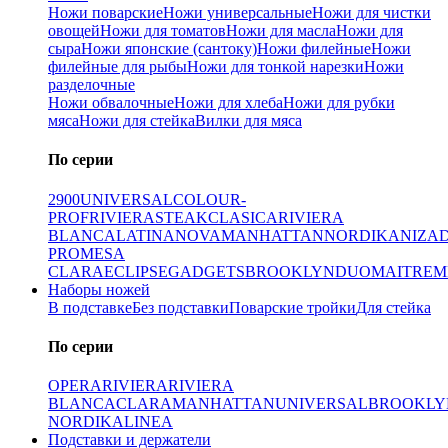
Ножи поварские
Ножи универсальные
Ножи для чистки
овощей
Ножи для томатов
Ножи для масла
Ножи для
сыра
Ножи японские (сантоку)
Ножи филейные
Ножи
филейные для рыбы
Ножи для тонкой нарезки
Ножи
разделочные
Ножи обвалочные
Ножи для хлеба
Ножи для рубки
мяса
Ножи для стейка
Вилки для мяса
По серии
2900
UNIVERSAL
COLOUR-
PROF
RIVIERA
STEAK
CLASICA
RIVIERA
BLANCA
LATINA
NOVA
MANHATTAN
NORDIKA
NIZA
PRO
MESA
CLARA
ECLIPSE
GADGETS
BROOKLYN
DUO
MAITRE
M
Наборы ножей
В подставке
Без подставки
Поварские тройки
Для стейка
По серии
OPERA
RIVIERA
RIVIERA
BLANCA
CLARA
MANHATTAN
UNIVERSAL
BROOKLY
NORDIKA
LINEA
Подставки и держатели