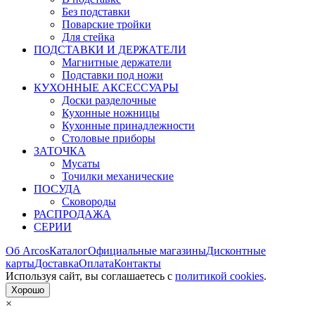
Без подставки
Поварские тройки
Для стейка
ПОДСТАВКИ И ДЕРЖАТЕЛИ
Магнитные держатели
Подставки под ножи
КУХОННЫЕ АКСЕССУАРЫ
Доски разделочные
Кухонные ножницы
Кухонные принадлежности
Столовые приборы
ЗАТОЧКА
Мусаты
Точилки механические
ПОСУДА
Сковороды
РАСПРОДАЖА
СЕРИИ
Об Arcos
Каталог
Официальные магазины
Дисконтные
карты
Доставка
Оплата
Контакты
Используя сайт, вы согла­шаетесь с
политикой cookies
.
Хорошо
×