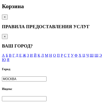
Корзина
×
ПРАВИЛА ПРЕДОСТАВЛЕНИЯ УСЛУГ
×
ВАШ ГОРОД?
А
Б
В
Г
Д
Е
Ж
З
И
Й
К
Л
М
Н
О
П
Р
С
Т
У
Ф
Х
Ц
Ч
Ш
Щ
Э
Ю
Я
Город
Индекс