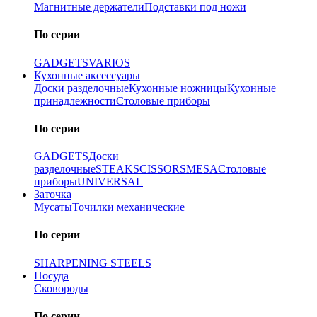
Магнитные держатели
Подставки под ножи
По серии
GADGETS
VARIOS
Кухонные аксессуары
Доски разделочные
Кухонные ножницы
Кухонные
принадлежности
Столовые приборы
По серии
GADGETS
Доски
разделочные
STEAK
SCISSORS
MESA
Столовые
приборы
UNIVERSAL
Заточка
Мусаты
Точилки механические
По серии
SHARPENING STEELS
Посуда
Сковороды
По серии