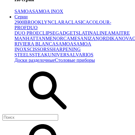
SAMOA
SAMOA INOX
Серии
2900
BROOKLYN
CLARA
CLASICA
COLOUR-
PROF
DUO
DUO PRO
ECLIPSE
GADGETS
LATINA
LINEA
MAITRE
MANHATTAN
MENORCA
MESA
NIZA
NORDIKA
NOVA
RIVIERA BLANCA
SAMOA
SAMOA
INOX
SCISSORS
SHARPENING
STEELS
STEAK
UNIVERSAL
VARIOS
Доски разделочные
Столовые приборы