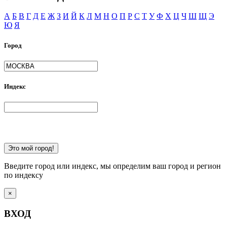
А
Б
В
Г
Д
Е
Ж
З
И
Й
К
Л
М
Н
О
П
Р
С
Т
У
Ф
Х
Ц
Ч
Ш
Щ
Э
Ю
Я
Город
Индекс
Это мой город!
Введите город или индекс, мы определим ваш город и регион
по индексу
×
ВХОД