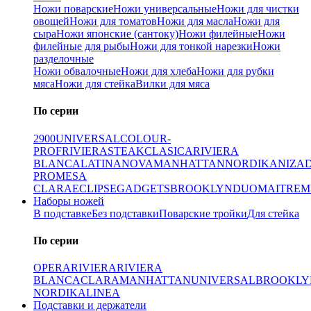
Ножи поварские
Ножи универсальные
Ножи для чистки
овощей
Ножи для томатов
Ножи для масла
Ножи для
сыра
Ножи японские (сантоку)
Ножи филейные
Ножи
филейные для рыбы
Ножи для тонкой нарезки
Ножи
разделочные
Ножи обвалочные
Ножи для хлеба
Ножи для рубки
мяса
Ножи для стейка
Вилки для мяса
По серии
2900
UNIVERSAL
COLOUR-
PROF
RIVIERA
STEAK
CLASICA
RIVIERA
BLANCA
LATINA
NOVA
MANHATTAN
NORDIKA
NIZA
PRO
MESA
CLARA
ECLIPSE
GADGETS
BROOKLYN
DUO
MAITRE
M
Наборы ножей
В подставке
Без подставки
Поварские тройки
Для стейка
По серии
OPERA
RIVIERA
RIVIERA
BLANCA
CLARA
MANHATTAN
UNIVERSAL
BROOKLY
NORDIKA
LINEA
Подставки и держатели