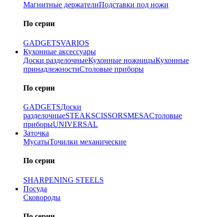
Магнитные держатели
Подставки под ножи
По серии
GADGETS
VARIOS
Кухонные аксессуары
Доски разделочные
Кухонные ножницы
Кухонные
принадлежности
Столовые приборы
По серии
GADGETS
Доски
разделочные
STEAK
SCISSORS
MESA
Столовые
приборы
UNIVERSAL
Заточка
Мусаты
Точилки механические
По серии
SHARPENING STEELS
Посуда
Сковороды
По серии