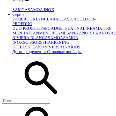
SAMOA
SAMOA INOX
Серии
2900
BROOKLYN
CLARA
CLASICA
COLOUR-
PROF
DUO
DUO PRO
ECLIPSE
GADGETS
LATINA
LINEA
MAITRE
MANHATTAN
MENORCA
MESA
NIZA
NORDIKA
NOVA
RIVIERA BLANCA
SAMOA
SAMOA
INOX
SCISSORS
SHARPENING
STEELS
STEAK
UNIVERSAL
VARIOS
Доски разделочные
Столовые приборы