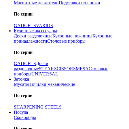
Магнитные держатели
Подставки под ножи
По серии
GADGETS
VARIOS
Кухонные аксессуары
Доски разделочные
Кухонные ножницы
Кухонные
принадлежности
Столовые приборы
По серии
GADGETS
Доски
разделочные
STEAK
SCISSORS
MESA
Столовые
приборы
UNIVERSAL
Заточка
Мусаты
Точилки механические
По серии
SHARPENING STEELS
Посуда
Сковороды
По серии