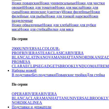
Ножи поварские
Ножи универсальные
Ножи для чистки
овощей
Ножи для томатов
Ножи для масла
Ножи для
сыра
Ножи японские (сантоку)
Ножи филейные
Ножи
филейные для рыбы
Ножи для тонкой нарезки
Ножи
разделочные
Ножи обвалочные
Ножи для хлеба
Ножи для рубки
мяса
Ножи для стейка
Вилки для мяса
По серии
2900
UNIVERSAL
COLOUR-
PROF
RIVIERA
STEAK
CLASICA
RIVIERA
BLANCA
LATINA
NOVA
MANHATTAN
NORDIKA
NIZA
PRO
MESA
CLARA
ECLIPSE
GADGETS
BROOKLYN
DUO
MAITRE
M
Наборы ножей
В подставке
Без подставки
Поварские тройки
Для стейка
По серии
OPERA
RIVIERA
RIVIERA
BLANCA
CLARA
MANHATTAN
UNIVERSAL
BROOKLY
NORDIKA
LINEA
Подставки и держатели