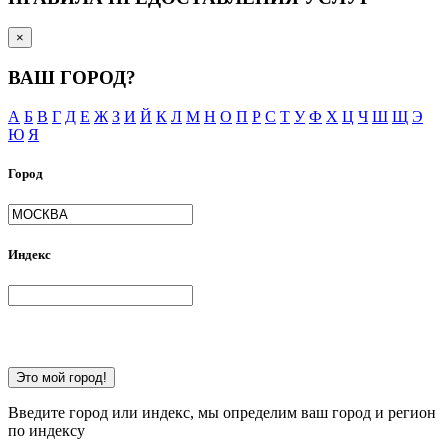
×
ВАШ ГОРОД?
А
Б
В
Г
Д
Е
Ж
З
И
Й
К
Л
М
Н
О
П
Р
С
Т
У
Ф
Х
Ц
Ч
Ш
Щ
Э
Ю
Я
Город
Индекс
Это мой город!
Введите город или индекс, мы определим ваш город и регион
по индексу