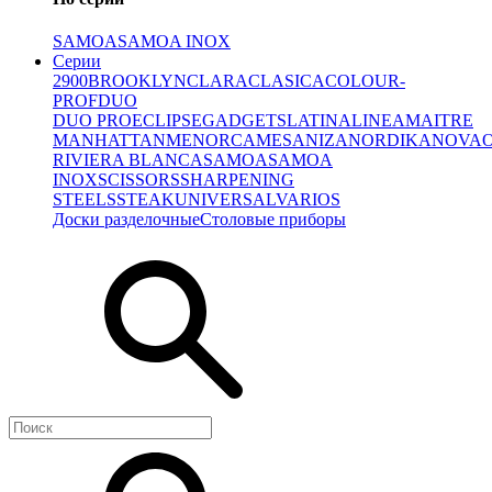
SAMOA
SAMOA INOX
Серии
2900
BROOKLYN
CLARA
CLASICA
COLOUR-
PROF
DUO
DUO PRO
ECLIPSE
GADGETS
LATINA
LINEA
MAITRE
MANHATTAN
MENORCA
MESA
NIZA
NORDIKA
NOVA
RIVIERA BLANCA
SAMOA
SAMOA
INOX
SCISSORS
SHARPENING
STEELS
STEAK
UNIVERSAL
VARIOS
Доски разделочные
Столовые приборы