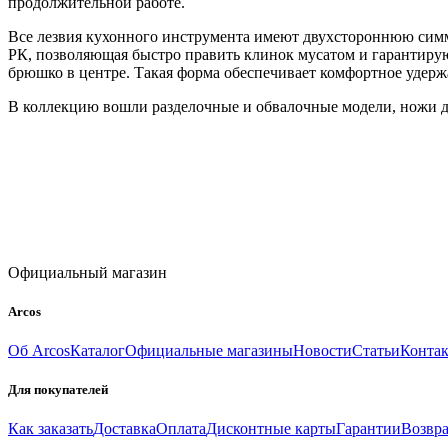
продолжительной работе.
Все лезвия кухонного инструмента имеют двухстороннюю симме
РК, позволяющая быстро править клинок мусатом и гарантиру
брюшко в центре. Такая форма обеспечивает комфортное удерж
В коллекцию вошли разделочные и обвалочные модели, ножи дл
Официальный магазин
Arcos
Об Arcos
Каталог
Официальные магазины
Новости
Статьи
Конта
Для покупателей
Как заказать
Доставка
Оплата
Дисконтные карты
Гарантии
Возвра