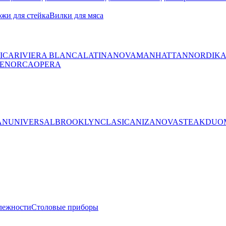
жи для стейка
Вилки для мяса
ICA
RIVIERA BLANCA
LATINA
NOVA
MANHATTAN
NORDIK
ENORCA
OPERA
AN
UNIVERSAL
BROOKLYN
CLASICA
NIZA
NOVA
STEAK
DUO
лежности
Столовые приборы