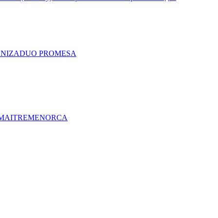
A
NIZA
DUO PRO
MESA
MAITRE
MENORCA