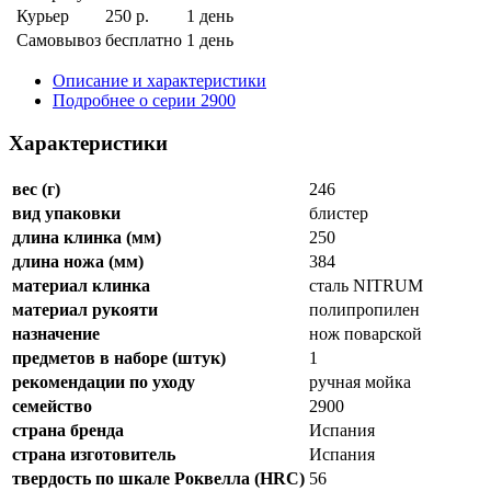
Курьер
250 р.
1 день
Самовывоз
бесплатно
1 день
Описание и характеристики
Подробнее о серии 2900
Характеристики
вес (г)
246
вид упаковки
блистер
длина клинка (мм)
250
длина ножа (мм)
384
материал клинка
сталь NITRUM
материал рукояти
полипропилен
назначение
нож поварской
предметов в наборе (штук)
1
рекомендации по уходу
ручная мойка
семейство
2900
страна бренда
Испания
страна изготовитель
Испания
твердость по шкале Роквелла (HRC)
56