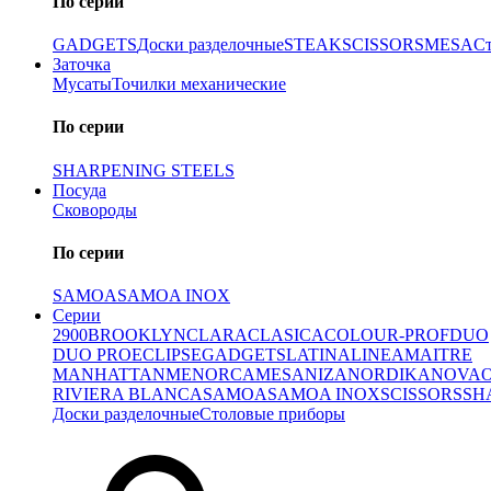
По серии
GADGETS
Доски разделочные
STEAK
SCISSORS
MESA
С
Заточка
Мусаты
Точилки механические
По серии
SHARPENING STEELS
Посуда
Сковороды
По серии
SAMOA
SAMOA INOX
Серии
2900
BROOKLYN
CLARA
CLASICA
COLOUR-PROF
DUO
DUO PRO
ECLIPSE
GADGETS
LATINA
LINEA
MAITRE
MANHATTAN
MENORCA
MESA
NIZA
NORDIKA
NOVA
RIVIERA BLANCA
SAMOA
SAMOA INOX
SCISSORS
SH
Доски разделочные
Столовые приборы