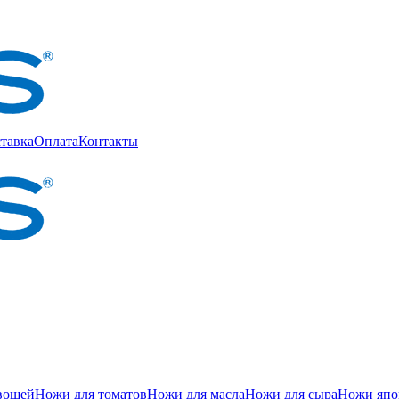
тавка
Оплата
Контакты
вощей
Ножи для томатов
Ножи для масла
Ножи для сыра
Ножи япон