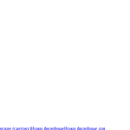
ские (сантоку)
Ножи филейные
Ножи филейные для