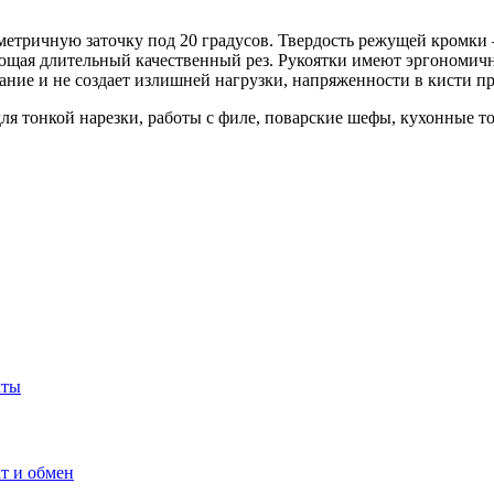
тричную заточку под 20 градусов. Твердость режущей кромки –
ющая длительный качественный рез. Рукоятки имеют эргономич
ание и не создает излишней нагрузки, напряженности в кисти п
я тонкой нарезки, работы с филе, поварские шефы, кухонные т
кты
т и обмен