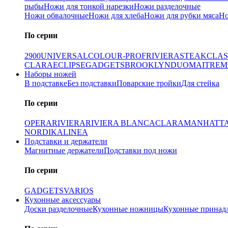
рыбы
Ножи для тонкой нарезки
Ножи разделочные
Ножи обвалочные
Ножи для хлеба
Ножи для рубки мяса
Но
По серии
2900
UNIVERSAL
COLOUR-PROF
RIVIERA
STEAK
CLAS
CLARA
ECLIPSE
GADGETS
BROOKLYN
DUO
MAITRE
M
Наборы ножей
В подставке
Без подставки
Поварские тройки
Для стейка
По серии
OPERA
RIVIERA
RIVIERA BLANCA
CLARA
MANHATT
NORDIKA
LINEA
Подставки и держатели
Магнитные держатели
Подставки под ножи
По серии
GADGETS
VARIOS
Кухонные аксессуары
Доски разделочные
Кухонные ножницы
Кухонные принад