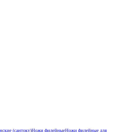
ские (сантоку)
Ножи филейные
Ножи филейные для