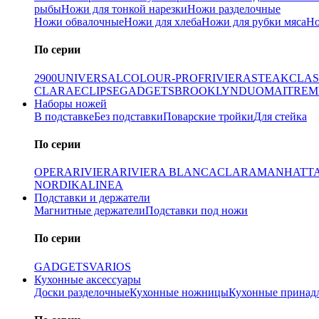
рыбы
Ножи для тонкой нарезки
Ножи разделочные
Ножи обвалочные
Ножи для хлеба
Ножи для рубки мяса
Но
По серии
2900
UNIVERSAL
COLOUR-PROF
RIVIERA
STEAK
CLAS
CLARA
ECLIPSE
GADGETS
BROOKLYN
DUO
MAITRE
M
Наборы ножей
В подставке
Без подставки
Поварские тройки
Для стейка
По серии
OPERA
RIVIERA
RIVIERA BLANCA
CLARA
MANHATT
NORDIKA
LINEA
Подставки и держатели
Магнитные держатели
Подставки под ножи
По серии
GADGETS
VARIOS
Кухонные аксессуары
Доски разделочные
Кухонные ножницы
Кухонные принад