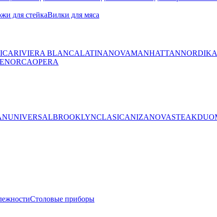
жи для стейка
Вилки для мяса
ICA
RIVIERA BLANCA
LATINA
NOVA
MANHATTAN
NORDIK
ENORCA
OPERA
AN
UNIVERSAL
BROOKLYN
CLASICA
NIZA
NOVA
STEAK
DUO
лежности
Столовые приборы