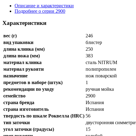
Описание и характеристики
Подробнее о серии 2900
Характеристики
вес (г)
246
вид упаковки
блистер
длина клинка (мм)
250
длина ножа (мм)
383
материал клинка
сталь NITRUM
материал рукояти
полипропилен
назначение
нож поварской
предметов в наборе (штук)
1
рекомендации по уходу
ручная мойка
семейство
2900
страна бренда
Испания
страна изготовитель
Испания
твердость по шкале Роквелла (HRC)
56
тип заточки
двусторонняя симметри
угол заточки (градусы)
15
цвет рукояти
голубой