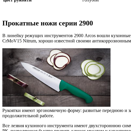
Прокатные ножи серии 2900
В линейку режущих инструментов 2900 Arcos вошли кухонные
CrMoV15 Nitrum, хорошо известной своими антикоррозионным
Рукоятки имеют эргономичную форму: развитые переднюю и за
продолжительной работе.
Все лезвия кухонного инструмента имеют двухстороннюю симме
РК, позволяющая быстро править клинок мусатом и гарантиру