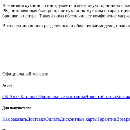
Все лезвия кухонного инструмента имеют двухстороннюю симме
РК, позволяющая быстро править клинок мусатом и гарантиру
брюшко в центре. Такая форма обеспечивает комфортное удерж
В коллекцию вошли разделочные и обвалочные модели, ножи дл
Официальный магазин
Arcos
Об Arcos
Каталог
Официальные магазины
Новости
Статьи
Конта
Для покупателей
Как заказать
Доставка
Оплата
Дисконтные карты
Гарантии
Возвра