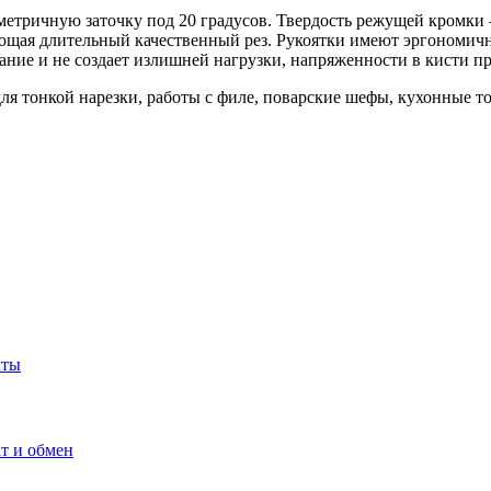
тричную заточку под 20 градусов. Твердость режущей кромки –
ющая длительный качественный рез. Рукоятки имеют эргономич
ание и не создает излишней нагрузки, напряженности в кисти п
я тонкой нарезки, работы с филе, поварские шефы, кухонные т
кты
т и обмен