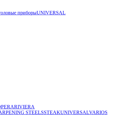
толовые приборы
UNIVERSAL
OPERA
RIVIERA
ARPENING STEELS
STEAK
UNIVERSAL
VARIOS