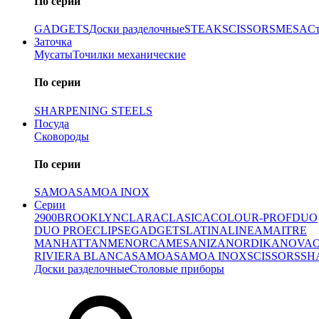
По серии
GADGETS
Доски разделочные
STEAK
SCISSORS
MESA
С
Заточка
Мусаты
Точилки механические
По серии
SHARPENING STEELS
Посуда
Сковороды
По серии
SAMOA
SAMOA INOX
Серии
2900
BROOKLYN
CLARA
CLASICA
COLOUR-PROF
DUO
DUO PRO
ECLIPSE
GADGETS
LATINA
LINEA
MAITRE
MANHATTAN
MENORCA
MESA
NIZA
NORDIKA
NOVA
RIVIERA BLANCA
SAMOA
SAMOA INOX
SCISSORS
SH
Доски разделочные
Столовые приборы