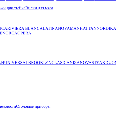
жи для стейка
Вилки для мяса
ICA
RIVIERA BLANCA
LATINA
NOVA
MANHATTAN
NORDIK
ENORCA
OPERA
AN
UNIVERSAL
BROOKLYN
CLASICA
NIZA
NOVA
STEAK
DUO
лежности
Столовые приборы