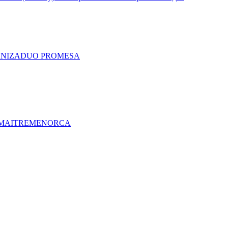
A
NIZA
DUO PRO
MESA
MAITRE
MENORCA