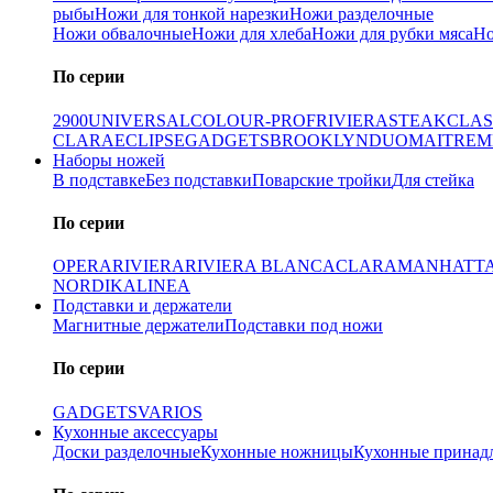
рыбы
Ножи для тонкой нарезки
Ножи разделочные
Ножи обвалочные
Ножи для хлеба
Ножи для рубки мяса
Но
По серии
2900
UNIVERSAL
COLOUR-PROF
RIVIERA
STEAK
CLAS
CLARA
ECLIPSE
GADGETS
BROOKLYN
DUO
MAITRE
M
Наборы ножей
В подставке
Без подставки
Поварские тройки
Для стейка
По серии
OPERA
RIVIERA
RIVIERA BLANCA
CLARA
MANHATT
NORDIKA
LINEA
Подставки и держатели
Магнитные держатели
Подставки под ножи
По серии
GADGETS
VARIOS
Кухонные аксессуары
Доски разделочные
Кухонные ножницы
Кухонные принад