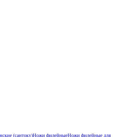
ские (сантоку)
Ножи филейные
Ножи филейные для