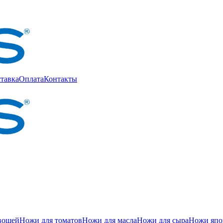
тавка
Оплата
Контакты
вощей
Ножи для томатов
Ножи для масла
Ножи для сыра
Ножи япон