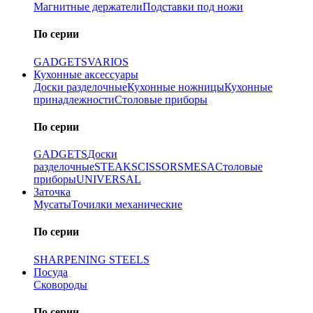
Магнитные держатели
Подставки под ножи
По серии
GADGETS
VARIOS
Кухонные аксессуары
Доски разделочные
Кухонные ножницы
Кухонные
принадлежности
Столовые приборы
По серии
GADGETS
Доски
разделочные
STEAK
SCISSORS
MESA
Столовые
приборы
UNIVERSAL
Заточка
Мусаты
Точилки механические
По серии
SHARPENING STEELS
Посуда
Сковороды
По серии