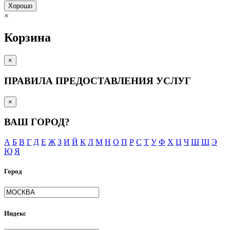
Хорошо
×
Корзина
×
ПРАВИЛА ПРЕДОСТАВЛЕНИЯ УСЛУГ
×
ВАШ ГОРОД?
А
Б
В
Г
Д
Е
Ж
З
И
Й
К
Л
М
Н
О
П
Р
С
Т
У
Ф
Х
Ц
Ч
Ш
Щ
Э
Ю
Я
Город
Индекс