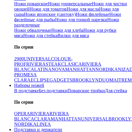
Ножи поварские
Ножи универсальные
Ножи для чистки
овощей
Ножи для томатов
Ножи для масла
Ножи для
сыра
Ножи японские (сантоку)
Ножи филейные
Ножи
филейные для рыбы
Ножи для тонкой нарезки
Ножи
разделочные
Ножи обвалочные
Ножи для хлеба
Ножи для рубки
мяса
Ножи для стейка
Вилки для мяса
По серии
2900
UNIVERSAL
COLOUR-
PROF
RIVIERA
STEAK
CLASICA
RIVIERA
BLANCA
LATINA
NOVA
MANHATTAN
NORDIKA
NIZA
PRO
MESA
CLARA
ECLIPSE
GADGETS
BROOKLYN
DUO
MAITRE
M
Наборы ножей
В подставке
Без подставки
Поварские тройки
Для стейка
По серии
OPERA
RIVIERA
RIVIERA
BLANCA
CLARA
MANHATTAN
UNIVERSAL
BROOKLY
NORDIKA
LINEA
Подставки и держатели