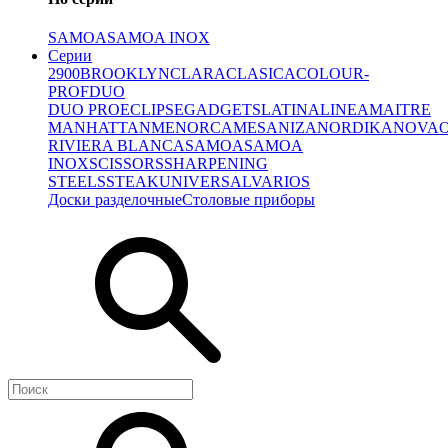
SAMOA
SAMOA INOX
Серии
2900
BROOKLYN
CLARA
CLASICA
COLOUR-
PROF
DUO
DUO PRO
ECLIPSE
GADGETS
LATINA
LINEA
MAITRE
MANHATTAN
MENORCA
MESA
NIZA
NORDIKA
NOVA
RIVIERA BLANCA
SAMOA
SAMOA
INOX
SCISSORS
SHARPENING
STEELS
STEAK
UNIVERSAL
VARIOS
Доски разделочные
Столовые приборы