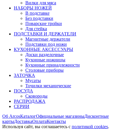
Вилки для мяса
НАБОРЫ НОЖЕЙ
В подставке
Без подставки
Поварские тройки
Для стейка
ПОДСТАВКИ И ДЕРЖАТЕЛИ
Магнитные держатели
Подставки под ножи
КУХОННЫЕ АКСЕССУАРЫ
Доски разделочные
Кухонные ножницы
Кухонные принадлежности
Столовые приборы
ЗАТОЧКА
Мусаты
Точилки механические
ПОСУДА
Сковороды
РАСПРОДАЖА
СЕРИИ
Об Arcos
Каталог
Официальные магазины
Дисконтные
карты
Доставка
Оплата
Контакты
Используя сайт, вы согла­шаетесь с
политикой cookies
.