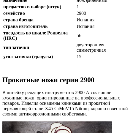
назначение
нож филейный
предметов в наборе (штук)
1
семейство
2900
страна бренда
Испания
страна изготовитель
Испания
твердость по шкале Роквелла
56
(HRC)
двусторонняя
тип заточки
симметричная
угол заточки (градусы)
15
Прокатные ножи серии 2900
В линейку режущих инструментов 2900 Arcos вошли
кухонные ножи, ориентированные на профессиональных
поваров. Изделия оснащены клинками из прокатной
нержавеющей стали X45 CrMoV15 Nitrum, хорошо известной
своими антикоррозионными свойствами.