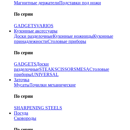
Магнитные держатели
Подставки под ножи
По серии
GADGETS
VARIOS
Кухонные аксессуары
Доски разделочные
Кухонные ножницы
Кухонные
принадлежности
Столовые приборы
По серии
GADGETS
Доски
разделочные
STEAK
SCISSORS
MESA
Столовые
приборы
UNIVERSAL
Заточка
Мусаты
Точилки механические
По серии
SHARPENING STEELS
Посуда
Сковороды
По серии