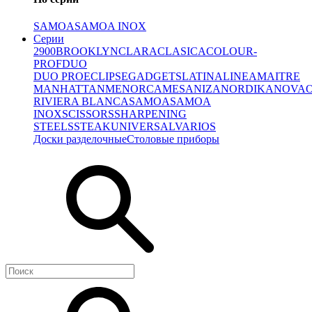
SAMOA
SAMOA INOX
Серии
2900
BROOKLYN
CLARA
CLASICA
COLOUR-
PROF
DUO
DUO PRO
ECLIPSE
GADGETS
LATINA
LINEA
MAITRE
MANHATTAN
MENORCA
MESA
NIZA
NORDIKA
NOVA
RIVIERA BLANCA
SAMOA
SAMOA
INOX
SCISSORS
SHARPENING
STEELS
STEAK
UNIVERSAL
VARIOS
Доски разделочные
Столовые приборы