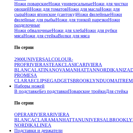
Ножи поварские
Ножи универсальные
Ножи для чистки
овощей
Ножи для томатов
Ножи для масла
Ножи для
сыра
Ножи японские (сантоку)
Ножи филейные
Ножи
филейные для рыбы
Ножи для тонкой нарезки
Ножи
разделочные
Ножи обвалочные
Ножи для хлеба
Ножи для рубки
мяса
Ножи для стейка
Вилки для мяса
По серии
2900
UNIVERSAL
COLOUR-
PROF
RIVIERA
STEAK
CLASICA
RIVIERA
BLANCA
LATINA
NOVA
MANHATTAN
NORDIKA
NIZA
PRO
MESA
CLARA
ECLIPSE
GADGETS
BROOKLYN
DUO
MAITRE
M
Наборы ножей
В подставке
Без подставки
Поварские тройки
Для стейка
По серии
OPERA
RIVIERA
RIVIERA
BLANCA
CLARA
MANHATTAN
UNIVERSAL
BROOKLY
NORDIKA
LINEA
Подставки и держатели