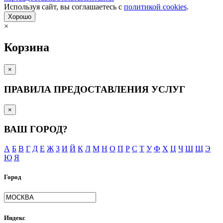
Используя сайт, вы согла­шаетесь с
политикой cookies
.
Хорошо
×
Корзина
×
ПРАВИЛА ПРЕДОСТАВЛЕНИЯ УСЛУГ
×
ВАШ ГОРОД?
А
Б
В
Г
Д
Е
Ж
З
И
Й
К
Л
М
Н
О
П
Р
С
Т
У
Ф
Х
Ц
Ч
Ш
Щ
Э
Ю
Я
Город
Индекс