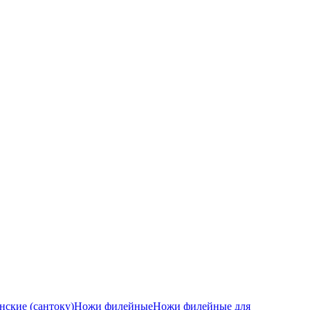
ские (сантоку)
Ножи филейные
Ножи филейные для