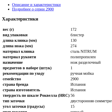
Описание и характеристики
Подробнее о серии 2900
Характеристики
вес (г)
172
вид упаковки
блистер
длина клинка (мм)
130
длина ножа (мм)
274
материал клинка
сталь NITRUM
материал рукояти
полипропилен
назначение
нож разделочный
предметов в наборе (штук)
1
рекомендации по уходу
ручная мойка
семейство
2900
страна бренда
Испания
страна изготовитель
Испания
твердость по шкале Роквелла (HRC)
56
тип заточки
двусторонняя симметри
угол заточки (градусы)
15
цвет рукояти
черный