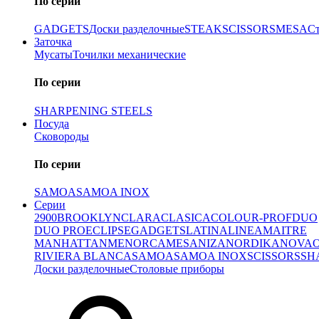
По серии
GADGETS
Доски разделочные
STEAK
SCISSORS
MESA
С
Заточка
Мусаты
Точилки механические
По серии
SHARPENING STEELS
Посуда
Сковороды
По серии
SAMOA
SAMOA INOX
Серии
2900
BROOKLYN
CLARA
CLASICA
COLOUR-PROF
DUO
DUO PRO
ECLIPSE
GADGETS
LATINA
LINEA
MAITRE
MANHATTAN
MENORCA
MESA
NIZA
NORDIKA
NOVA
RIVIERA BLANCA
SAMOA
SAMOA INOX
SCISSORS
SH
Доски разделочные
Столовые приборы