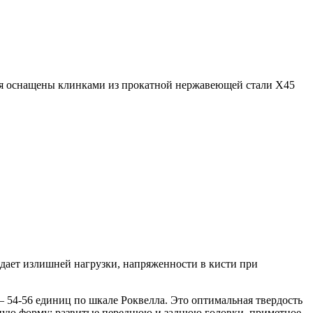
ия оснащены клинками из прокатной нержавеющей стали X45
дает излишней нагрузки, напряженности в кисти при
 54-56 единиц по шкале Роквелла. Это оптимальная твердость
ную форму: развитые переднюю и заднюю головки, приметное