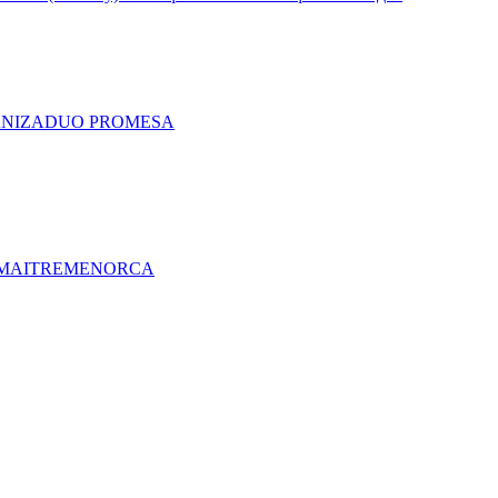
A
NIZA
DUO PRO
MESA
MAITRE
MENORCA