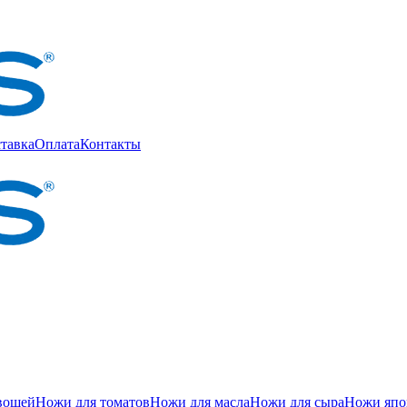
тавка
Оплата
Контакты
вощей
Ножи для томатов
Ножи для масла
Ножи для сыра
Ножи япон