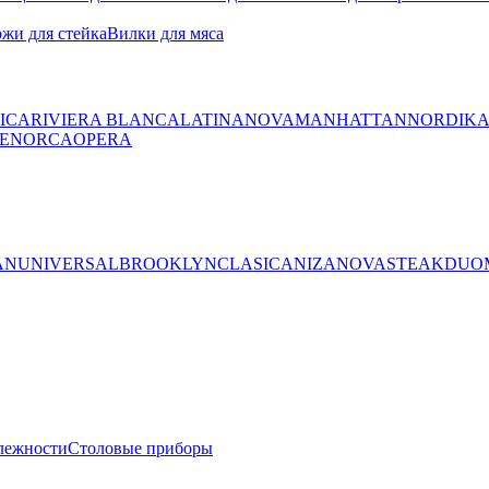
жи для стейка
Вилки для мяса
ICA
RIVIERA BLANCA
LATINA
NOVA
MANHATTAN
NORDIK
ENORCA
OPERA
AN
UNIVERSAL
BROOKLYN
CLASICA
NIZA
NOVA
STEAK
DUO
лежности
Столовые приборы