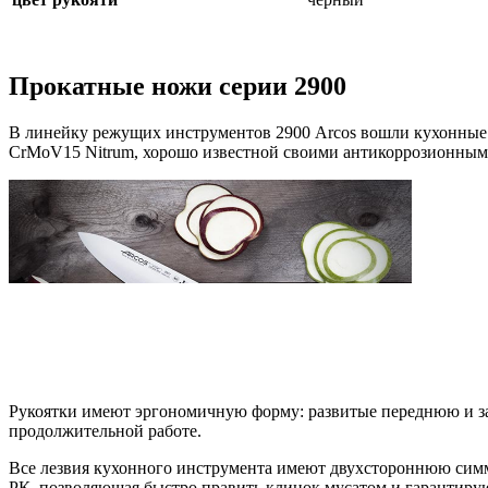
Прокатные ножи серии 2900
В линейку режущих инструментов 2900 Arcos вошли кухонные
CrMoV15 Nitrum, хорошо известной своими антикоррозионным
Рукоятки имеют эргономичную форму: развитые переднюю и за
продолжительной работе.
Все лезвия кухонного инструмента имеют двухстороннюю симме
РК, позволяющая быстро править клинок мусатом и гарантиру