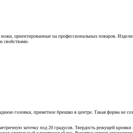
 ножи, ориентированные на профессиональных поваров. Издел
и свойствами.
днюю головки, приметное брюшко в центре. Такая форма не соз
тричную заточку под 20 градусов. Твердость режущей кромки –
ющая длительный качественный рез. Рукоятки имеют эргономич