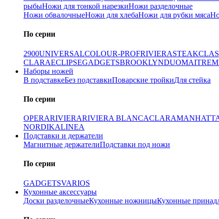
рыбы
Ножи для тонкой нарезки
Ножи разделочные
Ножи обвалочные
Ножи для хлеба
Ножи для рубки мяса
Но
По серии
2900
UNIVERSAL
COLOUR-PROF
RIVIERA
STEAK
CLAS
CLARA
ECLIPSE
GADGETS
BROOKLYN
DUO
MAITRE
M
Наборы ножей
В подставке
Без подставки
Поварские тройки
Для стейка
По серии
OPERA
RIVIERA
RIVIERA BLANCA
CLARA
MANHATT
NORDIKA
LINEA
Подставки и держатели
Магнитные держатели
Подставки под ножи
По серии
GADGETS
VARIOS
Кухонные аксессуары
Доски разделочные
Кухонные ножницы
Кухонные принад