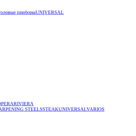
толовые приборы
UNIVERSAL
OPERA
RIVIERA
ARPENING STEELS
STEAK
UNIVERSAL
VARIOS