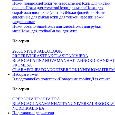
Ножи поварские
Ножи универсальные
Ножи для чистки
овощей
Ножи для томатов
Ножи для масла
Ножи для
сыра
Ножи японские (сантоку)
Ножи филейные
Ножи
филейные для рыбы
Ножи для тонкой нарезки
Ножи
разделочные
Ножи обвалочные
Ножи для хлеба
Ножи для рубки
мяса
Ножи для стейка
Вилки для мяса
По серии
2900
UNIVERSAL
COLOUR-
PROF
RIVIERA
STEAK
CLASICA
RIVIERA
BLANCA
LATINA
NOVA
MANHATTAN
NORDIKA
NIZA
PRO
MESA
CLARA
ECLIPSE
GADGETS
BROOKLYN
DUO
MAITRE
M
Наборы ножей
В подставке
Без подставки
Поварские тройки
Для стейка
По серии
OPERA
RIVIERA
RIVIERA
BLANCA
CLARA
MANHATTAN
UNIVERSAL
BROOKLY
NORDIKA
LINEA
Подставки и держатели