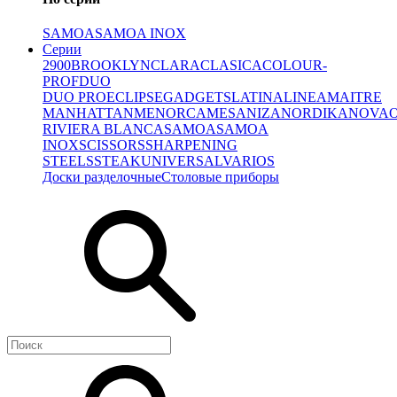
SAMOA
SAMOA INOX
Серии
2900
BROOKLYN
CLARA
CLASICA
COLOUR-
PROF
DUO
DUO PRO
ECLIPSE
GADGETS
LATINA
LINEA
MAITRE
MANHATTAN
MENORCA
MESA
NIZA
NORDIKA
NOVA
RIVIERA BLANCA
SAMOA
SAMOA
INOX
SCISSORS
SHARPENING
STEELS
STEAK
UNIVERSAL
VARIOS
Доски разделочные
Столовые приборы