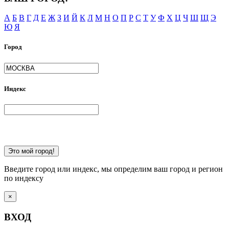
А
Б
В
Г
Д
Е
Ж
З
И
Й
К
Л
М
Н
О
П
Р
С
Т
У
Ф
Х
Ц
Ч
Ш
Щ
Э
Ю
Я
Город
Индекс
Это мой город!
Введите город или индекс, мы определим ваш город и регион
по индексу
×
ВХОД