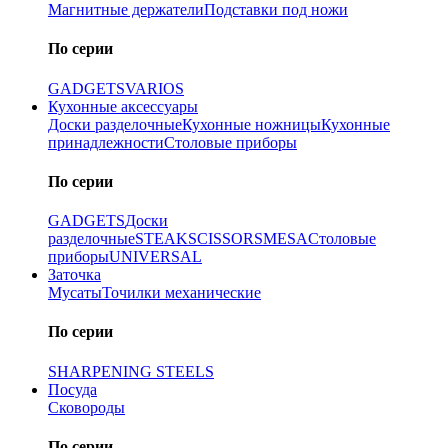
Магнитные держатели
Подставки под ножи
По серии
GADGETS
VARIOS
Кухонные аксессуары
Доски разделочные
Кухонные ножницы
Кухонные
принадлежности
Столовые приборы
По серии
GADGETS
Доски
разделочные
STEAK
SCISSORS
MESA
Столовые
приборы
UNIVERSAL
Заточка
Мусаты
Точилки механические
По серии
SHARPENING STEELS
Посуда
Сковороды
По серии