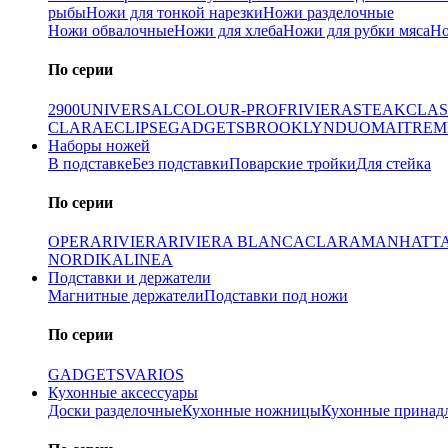
рыбы
Ножи для тонкой нарезки
Ножи разделочные
Ножи обвалочные
Ножи для хлеба
Ножи для рубки мяса
Но
По серии
2900
UNIVERSAL
COLOUR-PROF
RIVIERA
STEAK
CLAS
CLARA
ECLIPSE
GADGETS
BROOKLYN
DUO
MAITRE
M
Наборы ножей
В подставке
Без подставки
Поварские тройки
Для стейка
По серии
OPERA
RIVIERA
RIVIERA BLANCA
CLARA
MANHATT
NORDIKA
LINEA
Подставки и держатели
Магнитные держатели
Подставки под ножи
По серии
GADGETS
VARIOS
Кухонные аксессуары
Доски разделочные
Кухонные ножницы
Кухонные принад