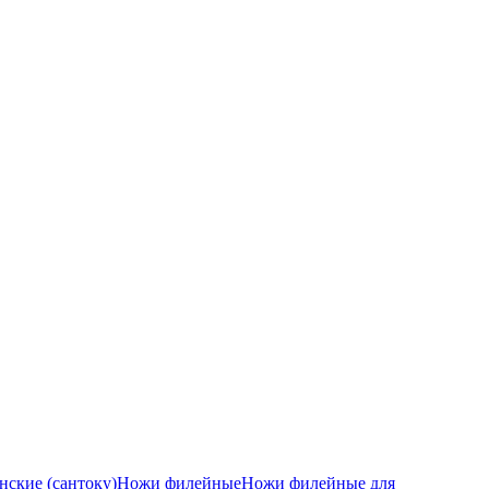
ские (сантоку)
Ножи филейные
Ножи филейные для