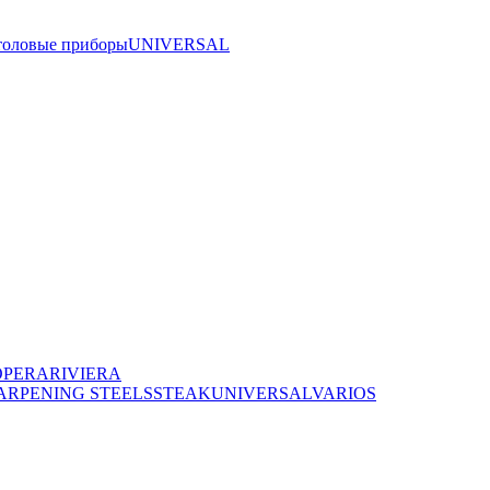
толовые приборы
UNIVERSAL
OPERA
RIVIERA
ARPENING STEELS
STEAK
UNIVERSAL
VARIOS