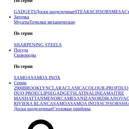
По серии
GADGETS
Доски разделочные
STEAK
SCISSORS
MESA
С
Заточка
Мусаты
Точилки механические
По серии
SHARPENING STEELS
Посуда
Сковороды
По серии
SAMOA
SAMOA INOX
Серии
2900
BROOKLYN
CLARA
CLASICA
COLOUR-PROF
DUO
DUO PRO
ECLIPSE
GADGETS
LATINA
LINEA
MAITRE
MANHATTAN
MENORCA
MESA
NIZA
NORDIKA
NOVA
RIVIERA BLANCA
SAMOA
SAMOA INOX
SCISSORS
SH
Доски разделочные
Столовые приборы