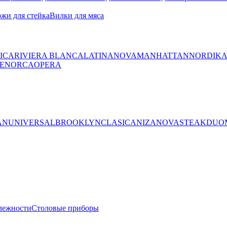
жи для стейка
Вилки для мяса
ICA
RIVIERA BLANCA
LATINA
NOVA
MANHATTAN
NORDIK
ENORCA
OPERA
AN
UNIVERSAL
BROOKLYN
CLASICA
NIZA
NOVA
STEAK
DUO
лежности
Столовые приборы