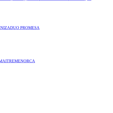
A
NIZA
DUO PRO
MESA
MAITRE
MENORCA