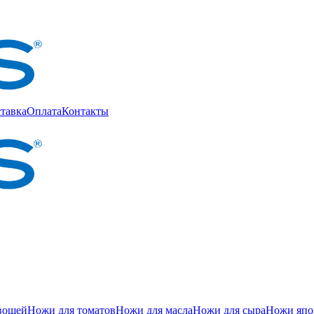
тавка
Оплата
Контакты
вощей
Ножи для томатов
Ножи для масла
Ножи для сыра
Ножи япон