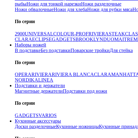
рыбы
Ножи для тонкой нарезки
Ножи разделочные
Ножи обвалочные
Ножи для хлеба
Ножи для рубки мяса
Но
По серии
2900
UNIVERSAL
COLOUR-PROF
RIVIERA
STEAK
CLAS
CLARA
ECLIPSE
GADGETS
BROOKLYN
DUO
MAITRE
M
Наборы ножей
В подставке
Без подставки
Поварские тройки
Для стейка
По серии
OPERA
RIVIERA
RIVIERA BLANCA
CLARA
MANHATT
NORDIKA
LINEA
Подставки и держатели
Магнитные держатели
Подставки под ножи
По серии
GADGETS
VARIOS
Кухонные аксессуары
Доски разделочные
Кухонные ножницы
Кухонные принад