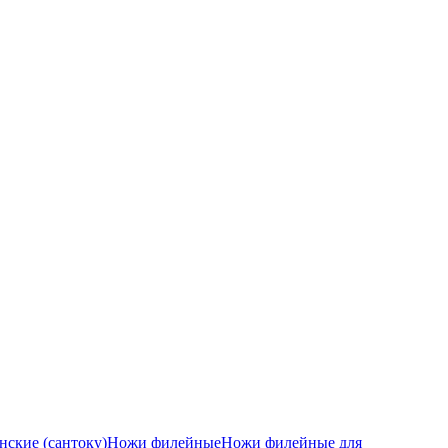
ские (сантоку)
Ножи филейные
Ножи филейные для