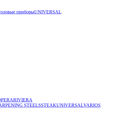
толовые приборы
UNIVERSAL
OPERA
RIVIERA
ARPENING STEELS
STEAK
UNIVERSAL
VARIOS