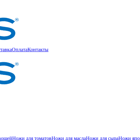
тавка
Оплата
Контакты
вощей
Ножи для томатов
Ножи для масла
Ножи для сыра
Ножи япон