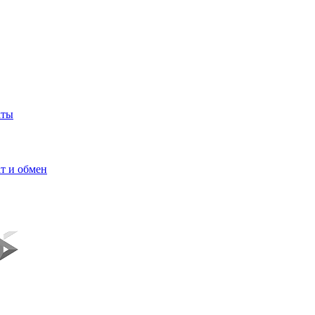
кты
т и обмен