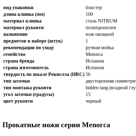
вид упаковки
блистер
длина клинка (мм)
100
материал клинка
сталь NITRUM
материал рукояти
полипропилен
назначение
нож овощной
предметов в наборе (штук)
1
рекомендации по уходу
ручная мойка
семейство
Menorca
страна бренда
Испания
страна изготовитель
Испания
твердость по шкале Роквелла (HRC)
56
тип заточки
двусторонняя симметри
тип монтажа рукояти
hidden tang (всадной гл
угол заточки (градусы)
15
цвет рукояти
черный
Прокатные ножи серии Menorca