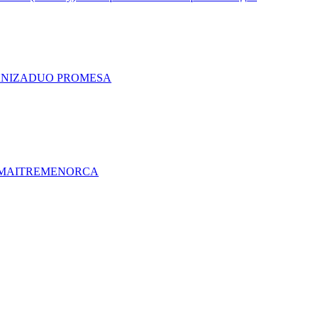
A
NIZA
DUO PRO
MESA
MAITRE
MENORCA