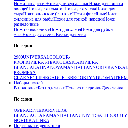
Ножи поварские
Ножи универсальные
Ножи для чистки
овощей
Ножи для томатов
Ножи для масла
Ножи для
сыра
Ножи японские (сантоку)
Ножи филейные
Ножи
филейные для рыбы
Ножи для тонкой нарезки
Ножи
разделочные
Ножи обвалочные
Ножи для хлеба
Ножи для рубки
мяса
Ножи для стейка
Вилки для мяса
По серии
2900
UNIVERSAL
COLOUR-
PROF
RIVIERA
STEAK
CLASICA
RIVIERA
BLANCA
LATINA
NOVA
MANHATTAN
NORDIKA
NIZA
PRO
MESA
CLARA
ECLIPSE
GADGETS
BROOKLYN
DUO
MAITRE
M
Наборы ножей
В подставке
Без подставки
Поварские тройки
Для стейка
По серии
OPERA
RIVIERA
RIVIERA
BLANCA
CLARA
MANHATTAN
UNIVERSAL
BROOKLY
NORDIKA
LINEA
Подставки и держатели