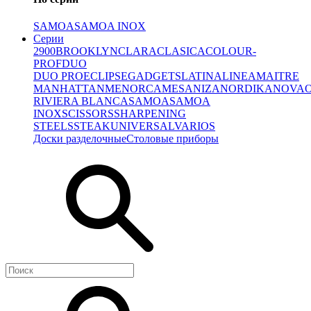
SAMOA
SAMOA INOX
Серии
2900
BROOKLYN
CLARA
CLASICA
COLOUR-
PROF
DUO
DUO PRO
ECLIPSE
GADGETS
LATINA
LINEA
MAITRE
MANHATTAN
MENORCA
MESA
NIZA
NORDIKA
NOVA
RIVIERA BLANCA
SAMOA
SAMOA
INOX
SCISSORS
SHARPENING
STEELS
STEAK
UNIVERSAL
VARIOS
Доски разделочные
Столовые приборы