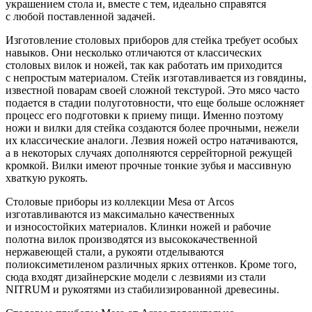
украшением стола и, вместе с тем, идеально справятся
с любой поставленной задачей.
Изготовление столовых приборов для стейка требует особых
навыков. Они несколько отличаются от классических
столовых вилок и ножей, так как работать им приходится
с непростым материалом. Стейк изготавливается из говядины,
известной поварам своей сложной текстурой. Это мясо часто
подается в стадии полуготовности, что еще больше осложняет
процесс его подготовки к приему пищи. Именно поэтому
ножи и вилки для стейка создаются более прочными, нежели
их классические аналоги. Лезвия ножей остро натачиваются,
а в некоторых случаях дополняются серрейторной режущей
кромкой. Вилки имеют прочные тонкие зубья и массивную
хваткую рукоять.
Столовые приборы из коллекции Mesa от Arcos
изготавливаются из максимально качественных
и износостойких материалов. Клинки ножей и рабочие
полотна вилок производятся из высококачественной
нержавеющей стали, а рукояти отделываются
полиоксиметиленом различных ярких оттенков. Кроме того,
сюда входят дизайнерские модели с лезвиями из стали
NITRUM и рукоятями из стабилизированной древесины.