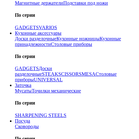
Магнитные держатели
Подставки под ножи
По серии
GADGETS
VARIOS
Кухонные аксессуары
Доски разделочные
Кухонные ножницы
Кухонные
принадлежности
Столовые приборы
По серии
GADGETS
Доски
разделочные
STEAK
SCISSORS
MESA
Столовые
приборы
UNIVERSAL
Заточка
Мусаты
Точилки механические
По серии
SHARPENING STEELS
Посуда
Сковороды
По серии