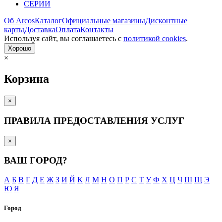
СЕРИИ
Об Arcos
Каталог
Официальные магазины
Дисконтные
карты
Доставка
Оплата
Контакты
Используя сайт, вы согла­шаетесь с
политикой cookies
.
Хорошо
×
Корзина
×
ПРАВИЛА ПРЕДОСТАВЛЕНИЯ УСЛУГ
×
ВАШ ГОРОД?
А
Б
В
Г
Д
Е
Ж
З
И
Й
К
Л
М
Н
О
П
Р
С
Т
У
Ф
Х
Ц
Ч
Ш
Щ
Э
Ю
Я
Город