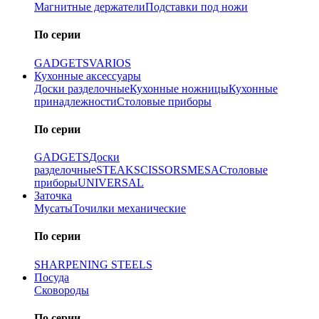
Магнитные держатели
Подставки под ножи
По серии
GADGETS
VARIOS
Кухонные аксессуары
Доски разделочные
Кухонные ножницы
Кухонные
принадлежности
Столовые приборы
По серии
GADGETS
Доски
разделочные
STEAK
SCISSORS
MESA
Столовые
приборы
UNIVERSAL
Заточка
Мусаты
Точилки механические
По серии
SHARPENING STEELS
Посуда
Сковороды
По серии