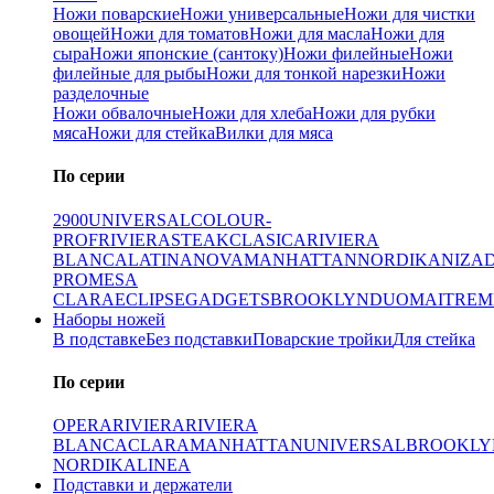
Ножи поварские
Ножи универсальные
Ножи для чистки
овощей
Ножи для томатов
Ножи для масла
Ножи для
сыра
Ножи японские (сантоку)
Ножи филейные
Ножи
филейные для рыбы
Ножи для тонкой нарезки
Ножи
разделочные
Ножи обвалочные
Ножи для хлеба
Ножи для рубки
мяса
Ножи для стейка
Вилки для мяса
По серии
2900
UNIVERSAL
COLOUR-
PROF
RIVIERA
STEAK
CLASICA
RIVIERA
BLANCA
LATINA
NOVA
MANHATTAN
NORDIKA
NIZA
PRO
MESA
CLARA
ECLIPSE
GADGETS
BROOKLYN
DUO
MAITRE
M
Наборы ножей
В подставке
Без подставки
Поварские тройки
Для стейка
По серии
OPERA
RIVIERA
RIVIERA
BLANCA
CLARA
MANHATTAN
UNIVERSAL
BROOKLY
NORDIKA
LINEA
Подставки и держатели