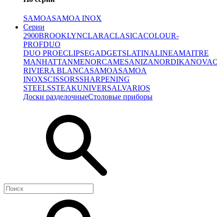
SAMOA
SAMOA INOX
Серии
2900
BROOKLYN
CLARA
CLASICA
COLOUR-
PROF
DUO
DUO PRO
ECLIPSE
GADGETS
LATINA
LINEA
MAITRE
MANHATTAN
MENORCA
MESA
NIZA
NORDIKA
NOVA
RIVIERA BLANCA
SAMOA
SAMOA
INOX
SCISSORS
SHARPENING
STEELS
STEAK
UNIVERSAL
VARIOS
Доски разделочные
Столовые приборы