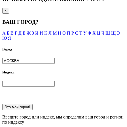
×
ВАШ ГОРОД?
А
Б
В
Г
Д
Е
Ж
З
И
Й
К
Л
М
Н
О
П
Р
С
Т
У
Ф
Х
Ц
Ч
Ш
Щ
Э
Ю
Я
Город
Индекс
Это мой город!
Введите город или индекс, мы определим ваш город и регион
по индексу