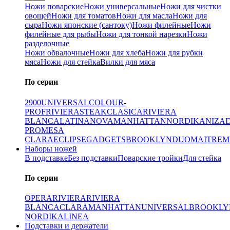
Ножи поварские
Ножи универсальные
Ножи для чистки
овощей
Ножи для томатов
Ножи для масла
Ножи для
сыра
Ножи японские (сантоку)
Ножи филейные
Ножи
филейные для рыбы
Ножи для тонкой нарезки
Ножи
разделочные
Ножи обвалочные
Ножи для хлеба
Ножи для рубки
мяса
Ножи для стейка
Вилки для мяса
По серии
2900
UNIVERSAL
COLOUR-
PROF
RIVIERA
STEAK
CLASICA
RIVIERA
BLANCA
LATINA
NOVA
MANHATTAN
NORDIKA
NIZA
PRO
MESA
CLARA
ECLIPSE
GADGETS
BROOKLYN
DUO
MAITRE
M
Наборы ножей
В подставке
Без подставки
Поварские тройки
Для стейка
По серии
OPERA
RIVIERA
RIVIERA
BLANCA
CLARA
MANHATTAN
UNIVERSAL
BROOKLY
NORDIKA
LINEA
Подставки и держатели