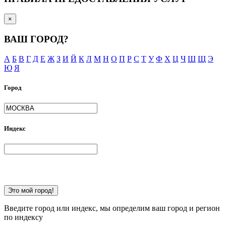
×
ВАШ ГОРОД?
А
Б
В
Г
Д
Е
Ж
З
И
Й
К
Л
М
Н
О
П
Р
С
Т
У
Ф
Х
Ц
Ч
Ш
Щ
Э
Ю
Я
Город
Индекс
Это мой город!
Введите город или индекс, мы определим ваш город и регион
по индексу