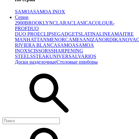
SAMOA
SAMOA INOX
Серии
2900
BROOKLYN
CLARA
CLASICA
COLOUR-
PROF
DUO
DUO PRO
ECLIPSE
GADGETS
LATINA
LINEA
MAITRE
MANHATTAN
MENORCA
MESA
NIZA
NORDIKA
NOVA
RIVIERA BLANCA
SAMOA
SAMOA
INOX
SCISSORS
SHARPENING
STEELS
STEAK
UNIVERSAL
VARIOS
Доски разделочные
Столовые приборы