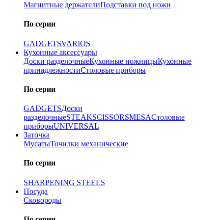
Магнитные держатели
Подставки под ножи
По серии
GADGETS
VARIOS
Кухонные аксессуары
Доски разделочные
Кухонные ножницы
Кухонные
принадлежности
Столовые приборы
По серии
GADGETS
Доски
разделочные
STEAK
SCISSORS
MESA
Столовые
приборы
UNIVERSAL
Заточка
Мусаты
Точилки механические
По серии
SHARPENING STEELS
Посуда
Сковороды
По серии