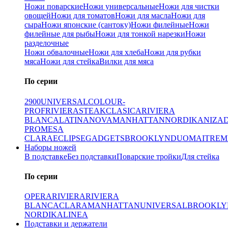
Ножи поварские
Ножи универсальные
Ножи для чистки
овощей
Ножи для томатов
Ножи для масла
Ножи для
сыра
Ножи японские (сантоку)
Ножи филейные
Ножи
филейные для рыбы
Ножи для тонкой нарезки
Ножи
разделочные
Ножи обвалочные
Ножи для хлеба
Ножи для рубки
мяса
Ножи для стейка
Вилки для мяса
По серии
2900
UNIVERSAL
COLOUR-
PROF
RIVIERA
STEAK
CLASICA
RIVIERA
BLANCA
LATINA
NOVA
MANHATTAN
NORDIKA
NIZA
PRO
MESA
CLARA
ECLIPSE
GADGETS
BROOKLYN
DUO
MAITRE
M
Наборы ножей
В подставке
Без подставки
Поварские тройки
Для стейка
По серии
OPERA
RIVIERA
RIVIERA
BLANCA
CLARA
MANHATTAN
UNIVERSAL
BROOKLY
NORDIKA
LINEA
Подставки и держатели