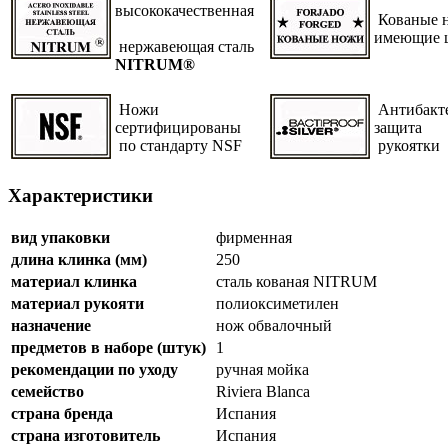
высококачественная
Кованые н
имеющие 
нержавеющая сталь
NITRUM®
Ножи
Антибакт
сертифицированы
защита
по стандарту NSF
рукоятки
Характеристики
вид упаковки
фирменная
длина клинка (мм)
250
материал клинка
сталь кованая NITRUM
материал рукояти
полиоксиметилен
назначение
нож обвалочный
предметов в наборе (штук)
1
рекомендации по уходу
ручная мойка
семейство
Riviera Blanca
страна бренда
Испания
страна изготовитель
Испания