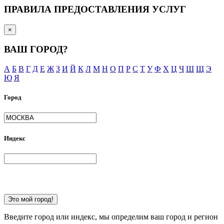
ПРАВИЛА ПРЕДОСТАВЛЕНИЯ УСЛУГ
×
ВАШ ГОРОД?
А
Б
В
Г
Д
Е
Ж
З
И
Й
К
Л
М
Н
О
П
Р
С
Т
У
Ф
Х
Ц
Ч
Ш
Щ
Э
Ю
Я
Город
Индекс
Это мой город!
Введите город или индекс, мы определим ваш город и регион