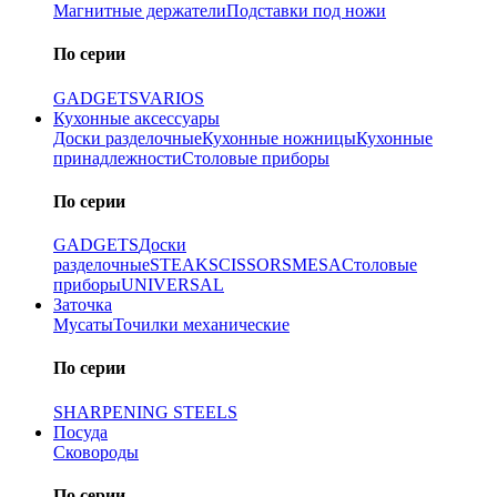
Магнитные держатели
Подставки под ножи
По серии
GADGETS
VARIOS
Кухонные аксессуары
Доски разделочные
Кухонные ножницы
Кухонные
принадлежности
Столовые приборы
По серии
GADGETS
Доски
разделочные
STEAK
SCISSORS
MESA
Столовые
приборы
UNIVERSAL
Заточка
Мусаты
Точилки механические
По серии
SHARPENING STEELS
Посуда
Сковороды
По серии