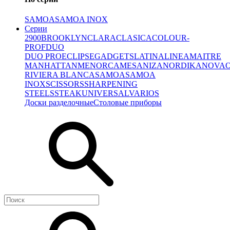
SAMOA
SAMOA INOX
Серии
2900
BROOKLYN
CLARA
CLASICA
COLOUR-
PROF
DUO
DUO PRO
ECLIPSE
GADGETS
LATINA
LINEA
MAITRE
MANHATTAN
MENORCA
MESA
NIZA
NORDIKA
NOVA
RIVIERA BLANCA
SAMOA
SAMOA
INOX
SCISSORS
SHARPENING
STEELS
STEAK
UNIVERSAL
VARIOS
Доски разделочные
Столовые приборы