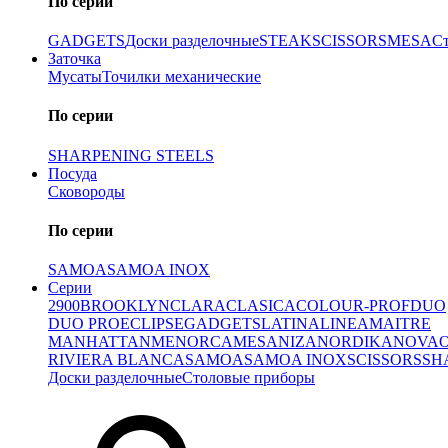
По серии
GADGETS
Доски разделочные
STEAK
SCISSORS
MESA
С
Заточка
Мусаты
Точилки механические
По серии
SHARPENING STEELS
Посуда
Сковороды
По серии
SAMOA
SAMOA INOX
Серии
2900
BROOKLYN
CLARA
CLASICA
COLOUR-PROF
DUO
DUO PRO
ECLIPSE
GADGETS
LATINA
LINEA
MAITRE
MANHATTAN
MENORCA
MESA
NIZA
NORDIKA
NOVA
RIVIERA BLANCA
SAMOA
SAMOA INOX
SCISSORS
SH
Доски разделочные
Столовые приборы