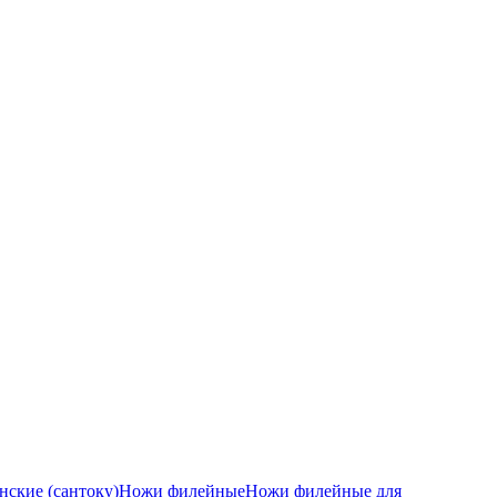
ские (сантоку)
Ножи филейные
Ножи филейные для