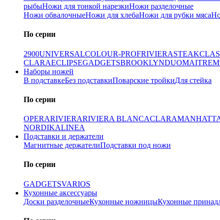
рыбы
Ножи для тонкой нарезки
Ножи разделочные
Ножи обвалочные
Ножи для хлеба
Ножи для рубки мяса
Но
По серии
2900
UNIVERSAL
COLOUR-PROF
RIVIERA
STEAK
CLAS
CLARA
ECLIPSE
GADGETS
BROOKLYN
DUO
MAITRE
M
Наборы ножей
В подставке
Без подставки
Поварские тройки
Для стейка
По серии
OPERA
RIVIERA
RIVIERA BLANCA
CLARA
MANHATT
NORDIKA
LINEA
Подставки и держатели
Магнитные держатели
Подставки под ножи
По серии
GADGETS
VARIOS
Кухонные аксессуары
Доски разделочные
Кухонные ножницы
Кухонные принад