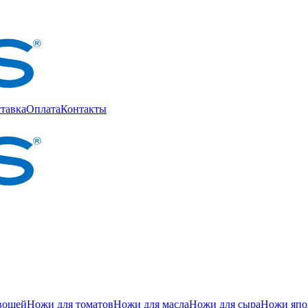
тавка
Оплата
Контакты
вощей
Ножи для томатов
Ножи для масла
Ножи для сыра
Ножи япон