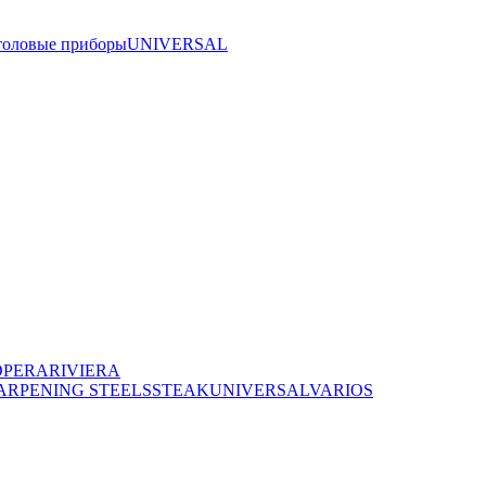
толовые приборы
UNIVERSAL
OPERA
RIVIERA
ARPENING STEELS
STEAK
UNIVERSAL
VARIOS