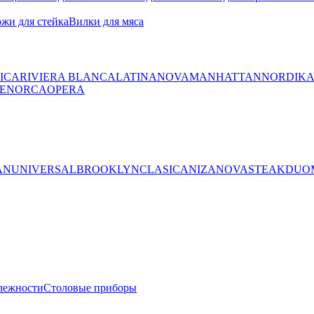
жи для стейка
Вилки для мяса
ICA
RIVIERA BLANCA
LATINA
NOVA
MANHATTAN
NORDIK
ENORCA
OPERA
AN
UNIVERSAL
BROOKLYN
CLASICA
NIZA
NOVA
STEAK
DUO
лежности
Столовые приборы