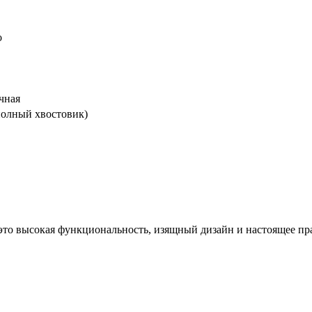
о
чная
 полный хвостовик)
 это высокая функциональность, изящный дизайн и настоящее пр