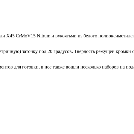
и X45 CrMoV15 Nitrum и рукоятьми из белого полиоксиметилен
ричную) заточку под 20 градусов. Твердость режущей кромки с
нтов для готовки, в нее также вошли несколько наборов на под