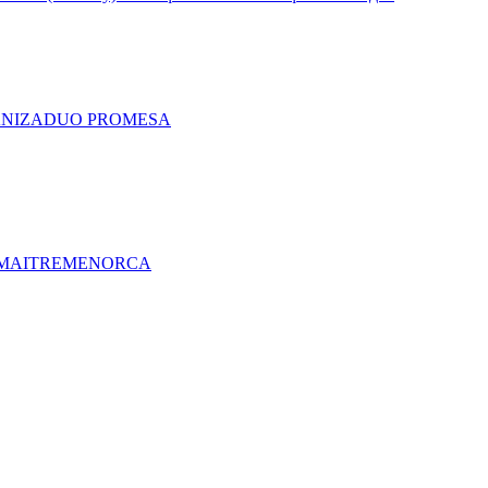
A
NIZA
DUO PRO
MESA
MAITRE
MENORCA