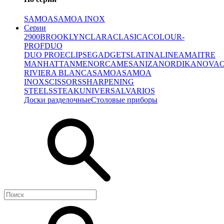
SAMOA
SAMOA INOX
Серии
2900
BROOKLYN
CLARA
CLASICA
COLOUR-
PROF
DUO
DUO PRO
ECLIPSE
GADGETS
LATINA
LINEA
MAITRE
MANHATTAN
MENORCA
MESA
NIZA
NORDIKA
NOVA
RIVIERA BLANCA
SAMOA
SAMOA
INOX
SCISSORS
SHARPENING
STEELS
STEAK
UNIVERSAL
VARIOS
Доски разделочные
Столовые приборы