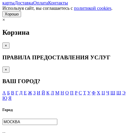
карты
Доставка
Оплата
Контакты
Используя сайт, вы согла­шаетесь с
политикой cookies
.
Хорошо
×
Корзина
×
ПРАВИЛА ПРЕДОСТАВЛЕНИЯ УСЛУГ
×
ВАШ ГОРОД?
А
Б
В
Г
Д
Е
Ж
З
И
Й
К
Л
М
Н
О
П
Р
С
Т
У
Ф
Х
Ц
Ч
Ш
Щ
Э
Ю
Я
Город