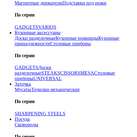
Магнитные держатели
Подставки под ножи
По серии
GADGETS
VARIOS
Кухонные аксессуары
Доски разделочные
Кухонные ножницы
Кухонные
принадлежности
Столовые приборы
По серии
GADGETS
Доски
разделочные
STEAK
SCISSORS
MESA
Столовые
приборы
UNIVERSAL
Заточка
Мусаты
Точилки механические
По серии
SHARPENING STEELS
Посуда
Сковороды
По серии