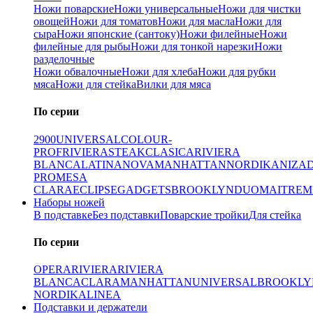
Ножи поварские
Ножи универсальные
Ножи для чистки
овощей
Ножи для томатов
Ножи для масла
Ножи для
сыра
Ножи японские (сантоку)
Ножи филейные
Ножи
филейные для рыбы
Ножи для тонкой нарезки
Ножи
разделочные
Ножи обвалочные
Ножи для хлеба
Ножи для рубки
мяса
Ножи для стейка
Вилки для мяса
По серии
2900
UNIVERSAL
COLOUR-
PROF
RIVIERA
STEAK
CLASICA
RIVIERA
BLANCA
LATINA
NOVA
MANHATTAN
NORDIKA
NIZA
PRO
MESA
CLARA
ECLIPSE
GADGETS
BROOKLYN
DUO
MAITRE
M
Наборы ножей
В подставке
Без подставки
Поварские тройки
Для стейка
По серии
OPERA
RIVIERA
RIVIERA
BLANCA
CLARA
MANHATTAN
UNIVERSAL
BROOKLY
NORDIKA
LINEA
Подставки и держатели