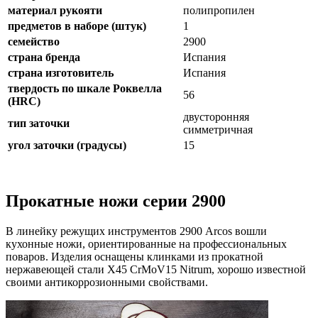
материал рукояти
полипропилен
предметов в наборе (штук)
1
семейство
2900
страна бренда
Испания
страна изготовитель
Испания
твердость по шкале Роквелла
56
(HRC)
двусторонняя
тип заточки
симметричная
угол заточки (градусы)
15
Прокатные ножи серии 2900
В линейку режущих инструментов 2900 Arcos вошли
кухонные ножи, ориентированные на профессиональных
поваров. Изделия оснащены клинками из прокатной
нержавеющей стали X45 CrMoV15 Nitrum, хорошо известной
своими антикоррозионными свойствами.