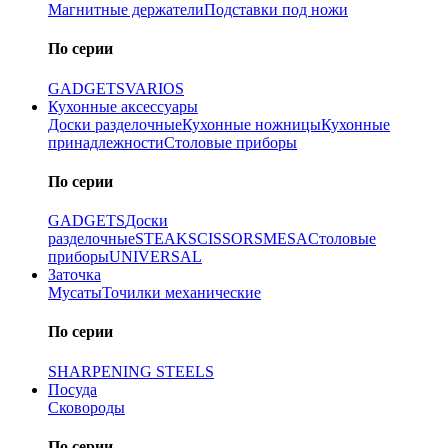
Магнитные держатели
Подставки под ножи
По серии
GADGETS
VARIOS
Кухонные аксессуары
Доски разделочные
Кухонные ножницы
Кухонные
принадлежности
Столовые приборы
По серии
GADGETS
Доски
разделочные
STEAK
SCISSORS
MESA
Столовые
приборы
UNIVERSAL
Заточка
Мусаты
Точилки механические
По серии
SHARPENING STEELS
Посуда
Сковороды
По серии