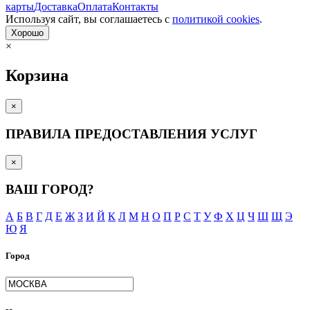
карты
Доставка
Оплата
Контакты
Используя сайт, вы согла­шаетесь с
политикой cookies
.
Хорошо
×
Корзина
×
ПРАВИЛА ПРЕДОСТАВЛЕНИЯ УСЛУГ
×
ВАШ ГОРОД?
А
Б
В
Г
Д
Е
Ж
З
И
Й
К
Л
М
Н
О
П
Р
С
Т
У
Ф
Х
Ц
Ч
Ш
Щ
Э
Ю
Я
Город