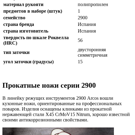
материал рукояти
полипропилен
предметов в наборе (штук)
1
семейство
2900
страна бренда
Испания
страна изготовитель
Испания
твердость по шкале Роквелла
56
(HRC)
двусторонняя
тип заточки
симметричная
угол заточки (градусы)
15
Прокатные ножи серии 2900
В линейку режущих инструментов 2900 Arcos вошли
кухонные ножи, ориентированные на профессиональных
поваров. Изделия оснащены клинками из прокатной
нержавеющей стали X45 CrMoV15 Nitrum, хорошо известной
своими антикоррозионными свойствами.