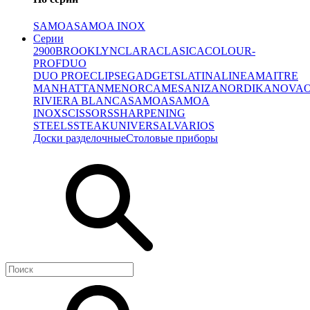
SAMOA
SAMOA INOX
Серии
2900
BROOKLYN
CLARA
CLASICA
COLOUR-
PROF
DUO
DUO PRO
ECLIPSE
GADGETS
LATINA
LINEA
MAITRE
MANHATTAN
MENORCA
MESA
NIZA
NORDIKA
NOVA
RIVIERA BLANCA
SAMOA
SAMOA
INOX
SCISSORS
SHARPENING
STEELS
STEAK
UNIVERSAL
VARIOS
Доски разделочные
Столовые приборы