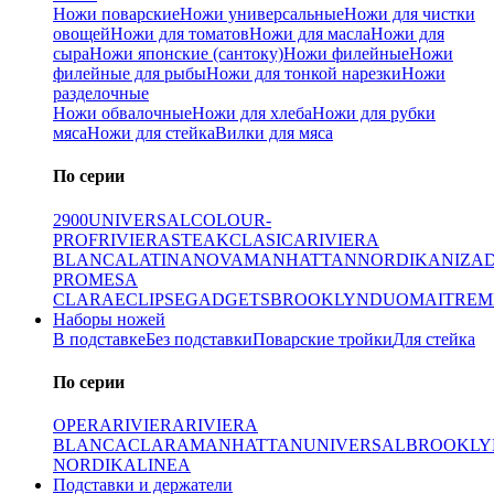
Ножи поварские
Ножи универсальные
Ножи для чистки
овощей
Ножи для томатов
Ножи для масла
Ножи для
сыра
Ножи японские (сантоку)
Ножи филейные
Ножи
филейные для рыбы
Ножи для тонкой нарезки
Ножи
разделочные
Ножи обвалочные
Ножи для хлеба
Ножи для рубки
мяса
Ножи для стейка
Вилки для мяса
По серии
2900
UNIVERSAL
COLOUR-
PROF
RIVIERA
STEAK
CLASICA
RIVIERA
BLANCA
LATINA
NOVA
MANHATTAN
NORDIKA
NIZA
PRO
MESA
CLARA
ECLIPSE
GADGETS
BROOKLYN
DUO
MAITRE
M
Наборы ножей
В подставке
Без подставки
Поварские тройки
Для стейка
По серии
OPERA
RIVIERA
RIVIERA
BLANCA
CLARA
MANHATTAN
UNIVERSAL
BROOKLY
NORDIKA
LINEA
Подставки и держатели