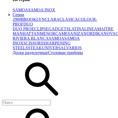
SAMOA
SAMOA INOX
Серии
2900
BROOKLYN
CLARA
CLASICA
COLOUR-
PROF
DUO
DUO PRO
ECLIPSE
GADGETS
LATINA
LINEA
MAITRE
MANHATTAN
MENORCA
MESA
NIZA
NORDIKA
NOVA
RIVIERA BLANCA
SAMOA
SAMOA
INOX
SCISSORS
SHARPENING
STEELS
STEAK
UNIVERSAL
VARIOS
Доски разделочные
Столовые приборы