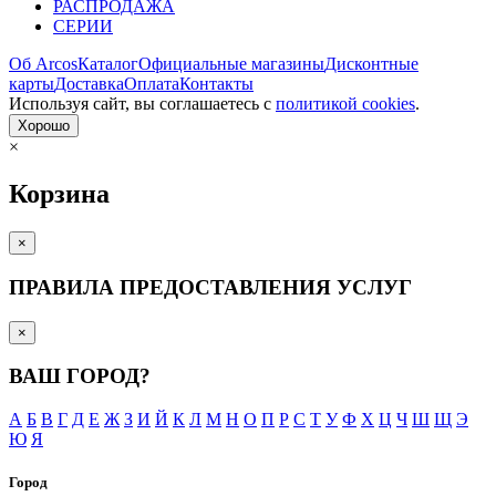
РАСПРОДАЖА
СЕРИИ
Об Arcos
Каталог
Официальные магазины
Дисконтные
карты
Доставка
Оплата
Контакты
Используя сайт, вы согла­шаетесь с
политикой cookies
.
Хорошо
×
Корзина
×
ПРАВИЛА ПРЕДОСТАВЛЕНИЯ УСЛУГ
×
ВАШ ГОРОД?
А
Б
В
Г
Д
Е
Ж
З
И
Й
К
Л
М
Н
О
П
Р
С
Т
У
Ф
Х
Ц
Ч
Ш
Щ
Э
Ю
Я
Город