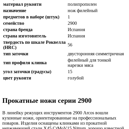
материал рукояти
полипропилен
назначение
нож филейный
предметов в наборе (штук)
1
семейство
2900
страна бренда
Испания
страна изготовитель
Испания
твердость по шкале Роквелла
56
(HRC)
тип заточки
двусторонняя симметричная
филейный для тонкой
тип профиля клинка
нарезки мяса
угол заточки (градусы)
15
цвет рукояти
голубой
Прокатные ножи серии 2900
В линейку режущих инструментов 2900 Arcos вошли
кухонные ножи, ориентированные на профессиональных
поваров. Изделия оснащены клинками из прокатной
нержавеющей стали X45 CrMoV15 Nitrum, хорошо известной