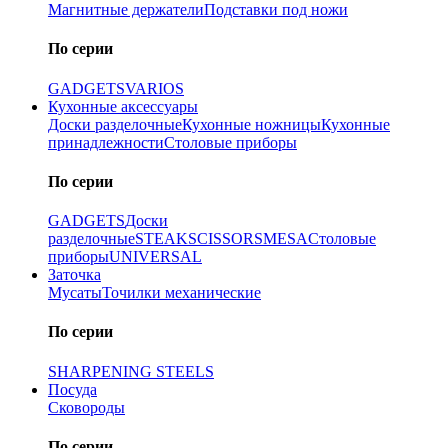
Магнитные держатели
Подставки под ножи
По серии
GADGETS
VARIOS
Кухонные аксессуары
Доски разделочные
Кухонные ножницы
Кухонные
принадлежности
Столовые приборы
По серии
GADGETS
Доски
разделочные
STEAK
SCISSORS
MESA
Столовые
приборы
UNIVERSAL
Заточка
Мусаты
Точилки механические
По серии
SHARPENING STEELS
Посуда
Сковороды
По серии