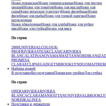
Ножи поварские
Ножи универсальные
Ножи для чистки
овощей
Ножи для томатов
Ножи для масла
Ножи для
сыра
Ножи японские (сантоку)
Ножи филейные
Ножи
филейные для рыбы
Ножи для тонкой нарезки
Ножи
разделочные
Ножи обвалочные
Ножи для хлеба
Ножи для рубки
мяса
Ножи для стейка
Вилки для мяса
По серии
2900
UNIVERSAL
COLOUR-
PROF
RIVIERA
STEAK
CLASICA
RIVIERA
BLANCA
LATINA
NOVA
MANHATTAN
NORDIKA
NIZA
PRO
MESA
CLARA
ECLIPSE
GADGETS
BROOKLYN
DUO
MAITRE
M
Наборы ножей
В подставке
Без подставки
Поварские тройки
Для стейка
По серии
OPERA
RIVIERA
RIVIERA
BLANCA
CLARA
MANHATTAN
UNIVERSAL
BROOKLY
NORDIKA
LINEA
Подставки и держатели